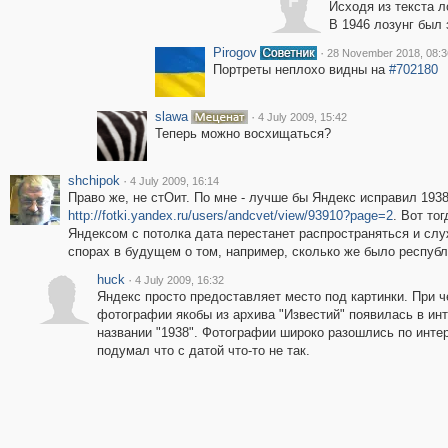
F
Исходя из текста л
В 1946 лозунг был
Pirogov
·
28 November 2018, 08:3
Портреты неплохо видны на
#702180
slawa
·
4 July 2009, 15:42
Теперь можно восхищаться?
shchipok
·
4 July 2009, 16:14
Право же, не стОит. По мне - лучше бы Яндекс исправил 1938
http://fotki.yandex.ru/users/andcvet/view/93910?page=2
. Вот то
Яндексом с потолка дата перестанет распространяться и сл
спорах в будущем о том, например, сколько же было республ
huck
·
4 July 2009, 16:32
Яндекс просто предоставляет место под картинки. При ч
фотографии якобы из архива "Известий" появилась в инт
названии "1938". Фотографии широко разошлись по интерн
подумал что с датой что-то не так.