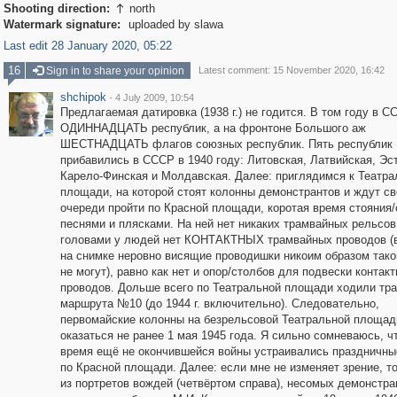
Shooting direction:
north

Watermark signature:
uploaded by slawa
Last edit 28 January 2020, 05:22
16
Sign in to share your opinion
Latest comment: 15 November 2020, 16:42
shchipok
·
4 July 2009, 10:54
Предлагаемая датировка (1938 г.) не годится. В том году в 
ОДИННАДЦАТЬ республик, а на фронтоне Большого аж
ШЕСТНАДЦАТЬ флагов союзных республик. Пять республик
прибавились в СССР в 1940 году: Литовская, Латвийская, Эс
Карело-Финская и Молдавская. Далее: приглядимся к Театра
площади, на которой стоят колонны демонстрантов и ждут св
очереди пройти по Красной площади, коротая время стояния
песнями и плясками. На ней нет никаких трамвайных рельсов
головами у людей нет КОНТАКТНЫХ трамвайных проводов (
на снимке неровно висящие проводишки никоим образом так
не могут), равно как нет и опор/столбов для подвески контак
проводов. Дольше всего по Театральной площади ходили тр
маршрута №10 (до 1944 г. включительно). Следовательно,
первомайские колонны на безрельсовой Театральной площад
оказаться не ранее 1 мая 1945 года. Я сильно сомневаюсь, ч
время ещё не окончившейся войны устраивались праздничны
по Красной площади. Далее: если мне не изменяет зрение, т
из портретов вождей (четвёртом справа), несомых демонстра