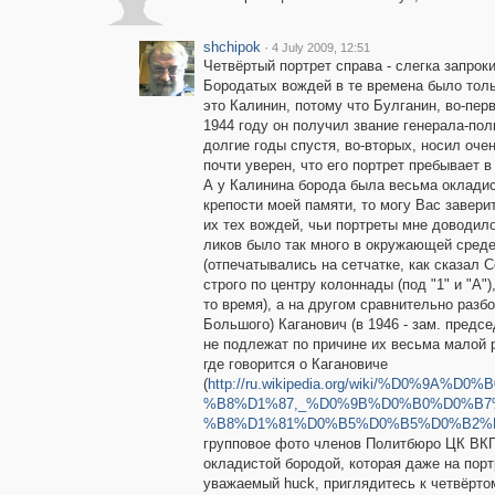
shchipok
·
4 July 2009, 12:51
Четвёртый портрет справа - слегка запроки
Бородатых вождей в те времена было тольк
это Калинин, потому что Булганин, во-перв
1944 году он получил звание генерала-пол
долгие годы спустя, во-вторых, носил очен
почти уверен, что его портрет пребывает 
А у Калинина борода была весьма окладис
крепости моей памяти, то могу Вас заверит
их тех вождей, чьи портреты мне доводило
ликов было так много в окружающей среде
(отпечатывались на сетчатке, как сказал 
строго по центру колоннады (под "1" и "А"
то время), а на другом сравнительно разбо
Большого) Каганович (в 1946 - зам. предс
не подлежат по причине их весьма малой р
где говорится о Кагановиче
(
http://ru.wikipedia.org/wiki/%D0%
%B8%D1%87,_%D0%9B%D0%B0%D0%B
%B8%D1%81%D0%B5%D0%B5%D0%B2%
групповое фото членов Политбюро ЦК ВКП 
окладистой бородой, которая даже на порт
уважаемый huck, приглядитесь к четвёрто