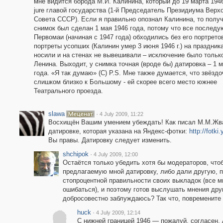
мне видится борода М.И. Калинина, который до 19 марта 1946
jure главой государства (1-й Председатель Президиума Верх
Совета СССР). Если я правильно опознал Калинина, то получ
снимок был сделан 1 мая 1946 года, потому что все послед
Первомаи (начиная с 1947 года) обходились без его портретов
портреты усопших (Калинин умер 3 июня 1946 г.) на праздник
носили и на стенах не вывешивали – исключение было тольк
Ленина. Выходит, у снимка точная (вроде бы) датировка – 1 
года. «Я так думаю» (С) P.S. Мне также думается, что звёздо
слишком близко к Большому - ей скорее всего место южнее
Театрального проезда.
slawa
·
4 July 2009, 11:22
Восхищён Вашим умением убеждать! Как писал М.М.Жване
датировке, которая указана на Яндекс-фотки:
http://fotk
Вы правы. Датировку следует изменить.
shchipok
·
4 July 2009, 12:00
Остаётся только убедить хотя бы модераторов, чт
предлагаемую мной датировку, либо дали другую, 
стопроцентной правильности своих выкладок (все м
ошибаться), и поэтому готов выслушать мнения дру
добросовестно заблуждаюсь? Так что, повремените
huck
·
4 July 2009, 12:14
С нижней границей 1946 — пожалуй, согласен. 