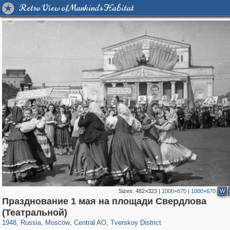
Retro View of Mankind's Habitat
Sizes:
482×323
|
1000×670
|
1000×670
W
Празднование 1 мая на площади Свердлова
319,780
1,406,526
159,978
8,286
29,243
5,916
53,034
2,283
(Театральной)
1948
,
Russia
,
Moscow
,
Central AO
,
Tverskoy District