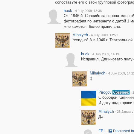
сопоставьте его с этой групповой фотогра
huck
·
4 July 2009, 13:36
Ок. 1946-й. Спасибо за основательный
фотография по интернету с датой 1 мая
мне кажется, более правильно.
Mihalych
·
4 July 2009, 13:59
*ехидно* А в 1946 г. Театрально
huck
·
4 July 2009, 14:19
Исправил. Длинновато получ
Mihalych
·
4 July 2009, 14:2
:)
Pirogov
·
С бородой Калини
И дату надо правит
Mihalych
·
28 January
Да
FPL
·
Discussed f