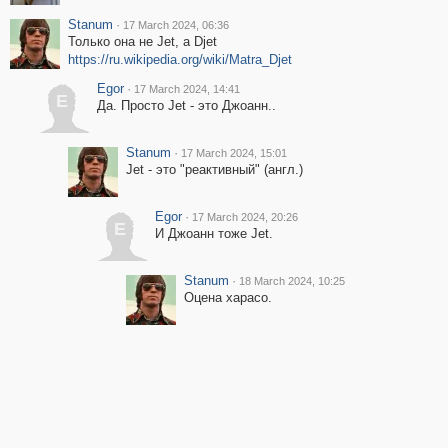
Stanum
·
17 March 2024, 06:36
Только она не Jet, а Djet
https://ru.wikipedia.org/wiki/Matra_Djet
Egor
·
17 March 2024, 14:41
E
Да. Просто Jet - это Джоанн..
Stanum
·
17 March 2024, 15:01
Jet - это "реактивный" (англ.)
Egor
·
17 March 2024, 20:26
E
И Джоанн тоже Jet.
Stanum
·
18 March 2024, 10:25
Оцена харасо.