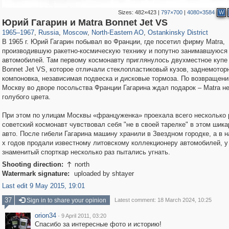
Sizes:
482×423
|
797×700
|
4080×3584
W
319,861
1,406,840
8,286
24,490
29,243
250
13,482
148
Юрий Гагарин и Matra Bonnet Jet VS
1965
–
1967
,
Russia
,
Moscow
,
North-Eastern AO
,
Ostankinsky District
В 1965 г. Юрий Гагарин побывал во Франции, где посетил фирму Matra,
производившую ракетно-космическую технику и попутно занимавшуюся
автомобилей. Там первому космонавту приглянулось двухместное купе 
Bonnet Jet VS, которое отличали стеклопластиковый кузов, заднемотор
компоновка, независимая подвеска и дисковые тормоза. По возвращени
Москву во дворе посольства Франции Гагарина ждал подарок – Matra н
голубого цвета.
При этом по улицам Москвы «француженка» проехала всего несколько 
советский космонавт чувствовал себя "не в своей тарелке" в этом шик
авто. После гибели Гагарина машину хранили в Звездном городке, а в н
х годов продали известному литовскому коллекционеру автомобилей, у
знаменитый спорткар несколько раз пытались угнать.
Shooting direction:
north

Watermark signature:
uploaded by shtayer
Last edit 9 May 2015, 19:01
37
Sign in to share your opinion
Latest comment: 18 March 2024, 10:25
orion34
·
9 April 2011, 03:20
Спасибо за интересные фото и историю!