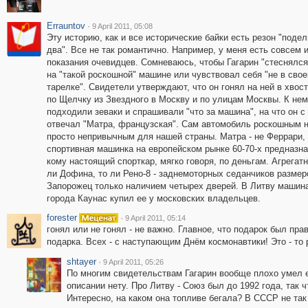
Errauntov
·
9 April 2011, 05:08
Эту историю, как и все исторические байки есть резон "подел
два". Все не так романтично. Например, у меня есть совсем 
показания очевидцев. Сомневаюсь, чтобы Гагарин "стеснялся
на "такой роскошной" машине или чувствовал себя "не в свое
тарелке". Свидетели утверждают, что он гонял на ней в хвост
по Щелчку из Звездного в Москву и по улицам Москвы. К не
подходили зеваки и спрашивали "что за машина", на что он с
отвечал "Матра, французская". Сам автомобиль роскошным н
просто непривычным для нашей страны. Матра - не Феррари,
спортивная машинка на европейском рынке 60-70-х предназна
кому настоящий спорткар, мягко говоря, по деньгам. Агрегат
ли Дофина, то ли Рено-8 - заднемоторных седанчиков разме
Запорожец только наличием четырех дверей. В Литву машина
города Каунас купил ее у московских владельцев.
forester
·
9 April 2011, 05:14
гонял или не гонял - не важно. Главное, что подарок был пр
подарка. Всех - с наступающим Днём космонавтики! Это - то
shtayer
·
9 April 2011, 05:26
По многим свидетельствам Гагарин вообще плохо умел 
описании нету. Про Литву - Союз был до 1992 года, так ч
Интересно, на каком она топливе бегала? В СССР не так