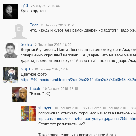
ig13
·
28 July 2012, 19:08
Купе хардтоп
Egor
·
13 January 2016, 11:23
E
Что, каждый кузов без рамок дверей - хардтоп? Надо же.
Serhio
·
2 November 2012, 16:29
Дядя мой учился с Ним и Леоновым на одном курсе в Академ
совершенно скромный человек. Не уверен, что на этой машин
дарили, вроде итальянскую "Мазератти" - но он во дворе Акад
n_g_u
·
10 January 2016, 12:16
Цветное фото
https://40.media.tumblr.com/2acf05c2844b3ba2a8756e3548c352b
Taboh
·
10 January 2016, 18:18
"Вещь!" (С)
shtayer
·
·
10 January 2016, 18:21
Edited 10 January 2016, 18:2
попробовал отыскать хорошего качества цветное - 
vip.com/francuzskij-avtomobil-yuriya-gagarina-2555.htm
Стоит тут размещать их?
Такое ощущение, что раскрашенное фото.