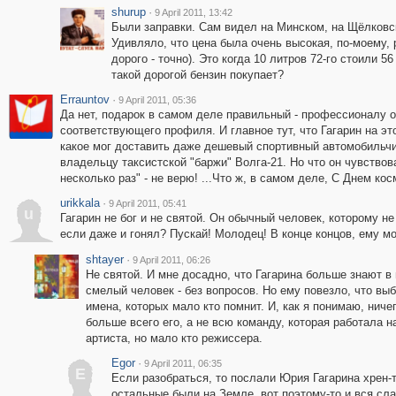
shurup
·
9 April 2011, 13:42
Были заправки. Сам видел на Минском, на Щёлковс
Удивляло, что цена была очень высокая, по-моему, 
дорого - точно). Это когда 10 литров 72-го стоили 56
такой дорогой бензин покупает?
Errauntov
·
9 April 2011, 05:36
Да нет, подарок в самом деле правильный - профессионалу 
соответствующего профиля. И главное тут, что Гагарин на э
какое мог доставить даже дешевый спортивный автомобильчи
владельцу таксистской "баржи" Волга-21. Но что он чувствова
несколько раз" - не верю! ...Что ж, в самом деле, С Днем кос
urikkala
·
9 April 2011, 05:41
u
Гагарин не бог и не святой. Он обычный человек, которому н
если даже и гонял? Пускай! Молодец! В конце концов, ему м
shtayer
·
9 April 2011, 06:26
Не святой. И мне досадно, что Гагарина больше знают в
смелый человек - без вопросов. Но ему повезло, что выб
имена, которых мало кто помнит. И, как я понимаю, ничег
больше всего его, а не всю команду, которая работала н
артиста, но мало кто режиссера.
Egor
·
9 April 2011, 06:35
E
Если разобраться, то послали Юрия Гагарина хрен-те
остальные были на Земле, вот поэтому-то и вся сл