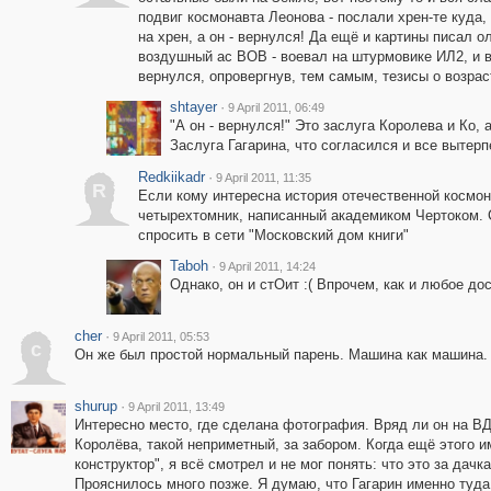
подвиг космонавта Леонова - послали хрен-те куда, 
на хрен, а он - вернулся! Да ещё и картины писал о
воздушный ас ВОВ - воевал на штурмовике ИЛ2, и ве
вернулся, опровергнув, тем самым, тезисы о возрас
shtayer
·
9 April 2011, 06:49
"А он - вернулся!" Это заслуга Королева и Ко, 
Заслуга Гагарина, что согласился и все вытерп
Redkiikadr
·
9 April 2011, 11:35
R
Если кому интересна история отечественной космон
четырехтомник, написанный академиком Чертоком. 
спросить в сети "Московский дом книги"
Taboh
·
9 April 2011, 14:24
Однако, он и стОит :( Впрочем, как и любое до
cher
·
9 April 2011, 05:53
c
Он же был простой нормальный парень. Машина как машина. 
shurup
·
9 April 2011, 13:49
Интересно место, где сделана фотография. Вряд ли он на В
Королёва, такой неприметный, за забором. Когда ещё этого и
конструктор", я всё смотрел и не мог понять: что это за дач
Прояснилось много позже. Я думаю, что Гагарин именно туд