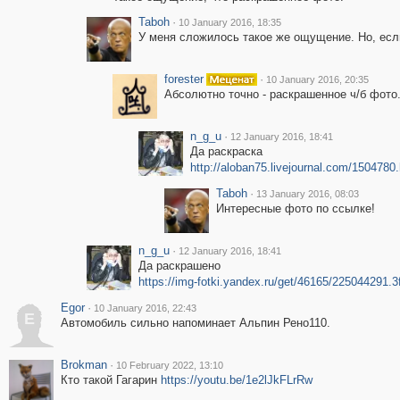
Taboh
·
10 January 2016, 18:35
У меня сложилось такое же ощущение. Но, есл
forester
·
10 January 2016, 20:35
Абсолютно точно - раскрашенное ч/б фото
n_g_u
·
12 January 2016, 18:41
Да раскраска
http://aloban75.livejournal.com/1504780
Taboh
·
13 January 2016, 08:03
Интересные фото по ссылке!
n_g_u
·
12 January 2016, 18:41
Да раскрашено
https://img-fotki.yandex.ru/get/46165/225044291.
Egor
·
10 January 2016, 22:43
E
Автомобиль сильно напоминает Альпин Рено110.
Brokman
·
10 February 2022, 13:10
Кто такой Гагарин
https://youtu.be/1e2lJkFLrRw