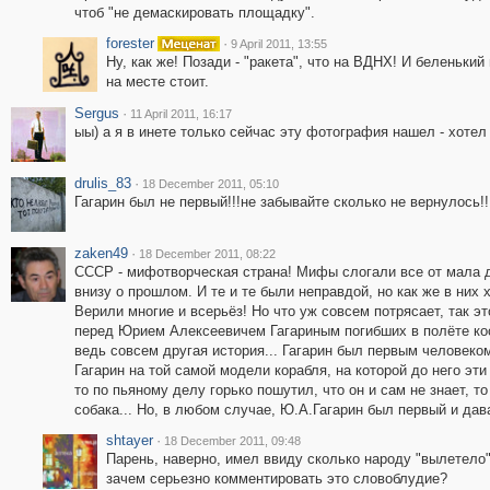
чтоб "не демаскировать площадку".
forester
·
9 April 2011, 13:55
Ну, как же! Позади - "ракета", что на ВДНХ! И беленьки
на месте стоит.
Sergus
·
11 April 2011, 16:17
ыы) а я в инете только сейчас эту фотография нашел - хотел
drulis_83
·
18 December 2011, 05:10
Гагарин был не первый!!!не забывайте сколько не вернулось!!
zaken49
·
18 December 2011, 08:22
СССР - мифотворческая страна! Мифы слогали все от мала 
внизу о прошлом. И те и те были неправдой, но как же в них 
Верили многие и всерьёз! Но что уж совсем потрясает, так эт
перед Юрием Алексеевичем Гагариным погибших в полёте кос
ведь совсем другая история... Гагарин был первым человеком
Гагарин на той самой модели корабля, на которой до него эт
то по пьяному делу горько пошутил, что он и сам не знает, т
собака... Но, в любом случае, Ю.А.Гагарин был первый и да
shtayer
·
18 December 2011, 09:48
Парень, наверно, имел ввиду сколько народу "вылетело" и
зачем серьезно комментировать это словоблудие?