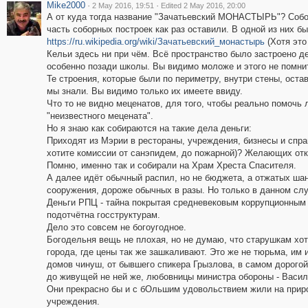
Mike2000
·
·
2 May 2016, 19:51
Edited 2 May 2016, 20:00
А от куда тогда название "Зачатьевский МОНАСТЫРЬ"? Собо
часть соборных построек как раз оставили. В одной из них 
https://ru.wikipedia.org/wiki/Зачатьевский_монастырь
(Хотя это
Кельи здесь ни при чём. Всё пространство было застроено
особенно позади школы. Вы видимо моложе и этого не помнит
Те строения, которые были по периметру, внутри стены, оста
мы знали. Вы видимо только их имеете ввиду.
Что то не видно меценатов, для того, чтобы реально помочь 
"неизвестного мецената".
Но я знаю как собираются на такие дела деньги:
Приходят из Мэрии в рестораны, учреждения, бизнесы и спра
хотите комиссии от санэпидем, до пожарной)? Желающих отка
Помню, именно так и собирали на Храм Хреста Спасителя.
А далее идёт обычный распил, но не бюджета, а отжатых ша
сооружения, дороже обычных в разы. Но только в данном слу
Деньги РПЦ - тайна покрытая средневековым коррупционным 
подотчётна госструктурам.
Дело это совсем не богоугодное.
Богодельня вещь не плохая, но не думаю, что старушкам хот
города, где цены так же зашкаливают. Это же не тюрьма, им 
домов чинуш, от бывшего спикера Грызлова, в самом дорогой
до живущей не ней же, любовницы министра обороны - Васил
Они прекрасно бы и с бОльшим удовольствием жили на приро
учреждения.