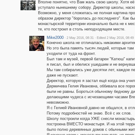
Вполне понятно, что Вам жаль свою школу. Хотя её
уступало нынешнему собору. Директор школы, наско
Возможно, у меня сложилась не полная картина про
образом директор "боролась до последнего". Как б
монастырской территории изначально была не к мес
те, кто построил в столь неподходящем месте.
Mike2000
·
·
2 May 2016, 08:31
Edited 2 May 2016, 08:49
Конечно школа не отличалась никакими архите
Но это была память тысяч людей, которые там 
уходили от туда на фронт.
Был там и музей, первой батареи "Катюш" капи
я писал, был и обелиск ушедшим и не вернувш
Мы там собирались уже десятки лет, каждое пе
даже не пускают.
Директор, которую я застал ещё когда она учи
Дермичева Гелия Ивановна, оббивала все порог
были не равны. Бороться обычному бедному ди
делающими чудеса с исчезающими часами Breg
невозможно.
Я с Гелией Ивановной давно не общался, в отли
Потому подробностей не знаю. Всё с их слов.
Школу построили когда УЖЕ снесли монастырь, 
построена ВМЕСТО монастыря. И на этой террит
было полно деревянных домов с обычными жите
Я конечно храмы, монастыри взрывать не приз