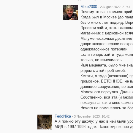
Mike2000
·
2 August 2022, 21:47
Почему-то ваш комментарий 
Когда был в Москве (до пан
было много лет подряд. Вор
Просили зайти, хоть глазком
магазинчик с церковной всяч
Мы уже несколько десятилет
дворе каждое первое воскре
одноклассников потеряли.
Если теперь зайти туда можн
только, не изменилось.
Имя мецената, было мне зна
рядом с этой проблемой.
Кстати, я туда (незаконно) 
громозкое, БЕТОННОЕ, не в
давящее сооружение, во вся
Молочного переулка. Дальше
Собственно, вся эта (и безб
показушна, как и снос самог
Ничего не поменялось за бол
FedoNika
·
3 November 2023, 10:42
А я помню эту школу: у нас в ней были у
МИД в 1997-1998 годах. Такое кирпичное д