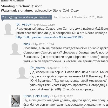
Даты условные.
Shooting direction:
north

Watermark signature:
uploaded by Stone_Cold_Crazy
20
Sign in to share your opinion
Latest comment: 3 November 2023, 10:42
Dr._Astrov
·
9 April 2011, 15:50
Разрушенный храм Сошествия Святого духа работы М.Д.Бык
имел собственное лицо, а построенный на его месте новодел 
http://fotki.yandex.ru/users/vic906/view/334196/
huck
·
9 April 2011, 16:14
Простите, а вы не путаете Рождественский собор с церк
Сошествия Святого духа? Церковь с богадельней, пост
Быковским (на фотографии виден фрагмент слева), сохр
хотя и были перестроены. В настоящее время отреставр
Dr._Astrov
·
9 April 2011, 16:31
Да, совершенно верно. Попал пальцем в небо. Конеч
кадре - постройка, приписываемая М.Ф.Казакову. В 
Ю.Н.Буракова "Под сенью монастырей московских"
упомянут как "храм Радости пресвятой Богородицы 
святой Анны" (с.248). Спасибо за поправку.
Stone_Cold_Crazy
·
9 April 2011, 16:20
Ну, в общем-то новодел удачен, другое дело, что предш
был более оригинален для православного храма (но не 