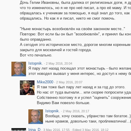
Дочь Гелии Ивановны, была далека от религиозных догм, я 
что то изменилось, но я не про неё писал, а про её маму. И т
обращалась к ученикам за помощью, я ещё знал до того, как 
обращались. Но как я и писал, никто не смог помочь.
"Ныне монастырь возобновлён на своём законном месте.."
Повторю: Вот если бы он был "возобновлён", и принял бы конт
было оправданно.
А сегодня это историческое место, дорогое многим коренным
закрыто для москвичей и гостей города.
Вот что печально.
Istopnik.
·
2 May 2016, 20:04
Я пару лет назад посещал этот монастырь - было желани
этот новодел вызвал у меня интерес, но доступ к нему б
Mike2000
·
2 May 2016, 20:07
Я там тоже был пару лет назад и за год до этого.
Но нас от туда выгнали... или скорее попросили уд
Собственно поэтому я и успел "оценить" сооружени
Видимо Вам повезло больше.
Istopnik.
·
2 May 2016, 20:17
Вообще, хочу сказать, убранство там богатое.
ныне храмов, довольно таки, проблематична!...(
Irina_D
·
·
3 May 2016, 17:55
Edited 3 May 2016, 18:12