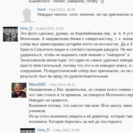
Быковского - любил ,наверное, готику :-)).
huck
·
9 April 2011, 16:48
Новодел неплох, хотя, конечно, не так оригинален к
Irina_D
·
15 April 2013, 12:58
Это фото сделано, думаю, из Коробейникова пер., м. б. А угл
Молочным. А направление ближе к северо-востоку, т. к. мона
собор был ориентирован алтарём почти на юго-восток. Да и 
Христа Спасителя виден в соответствующем ракурсе. Не мог
удержаться, чтобы не выразить своё мнение о "новоделе" в
Зачатьевском монастыре: это один из самых удачных новоде
просто блистательный, потому что это и не новодел вовсе, в
сооружение. Псевдоготический собор был оригинален, но не ш
результат был бы вряд ли удовлетворительным.
Mike2000
·
1 May 2016, 06:15
Направление у Вас правильное, но скорее всего снимок 
что там стояло в те времена, на повороте Молочного пер
Новодел не нравится.
Возможно потому, что снесли там мою 36-ю школу, вмес
учеников.
Из-за этого возможно умерла и её директор, которая та
положила. Которая боролась за неё до последнего.
Irina_D
·
1 May 2016, 19:59