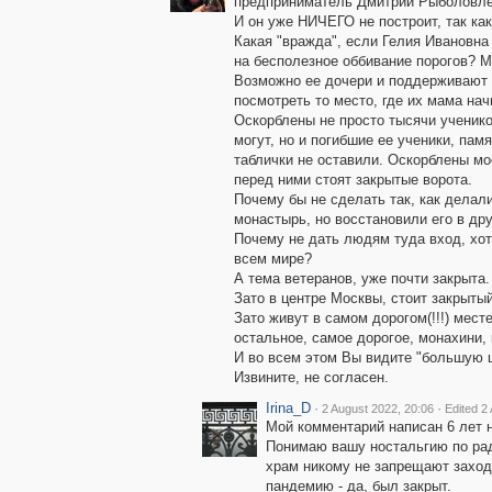
предприниматель Дмитрий Рыболовл
И он уже НИЧЕГО не построит, так ка
Какая "вражда", если Гелия Ивановна
на бесполезное оббивание порогов? М
Возможно ее дочери и поддерживают ко
посмотреть то место, где их мама на
Оскорблены не просто тысячи ученико
могут, но и погибшие ее ученики, пам
таблички не оставили. Оскорблены мо
перед ними стоят закрытые ворота.
Почему бы не сделать так, как делал
монастырь, но восстановили его в др
Почему не дать людям туда вход, хотя
всем мире?
А тема ветеранов, уже почти закрыта
Зато в центре Москвы, стоит закрытый
Зато живут в самом дорогом(!!!) месте
остальное, самое дорогое, монахини,
И во всем этом Вы видите "большую ц
Извините, не согласен.
Irina_D
·
·
2 August 2022, 20:06
Edited 2
Мой комментарий написан 6 лет 
Понимаю вашу ностальгию по рад
храм никому не запрещают заход
пандемию - да, был закрыт.