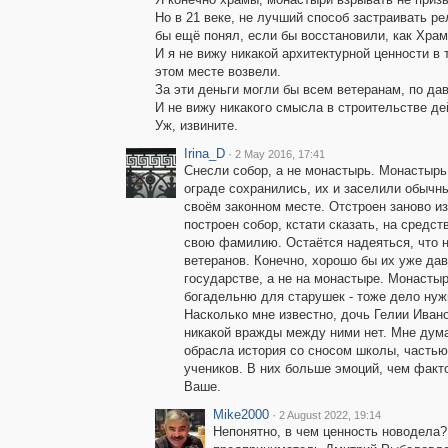
Но в 21 веке, не лучший способ застраивать
бы ещё понял, если бы восстановили, как Храм
И я не вижу никакой архитектурной ценности в
этом месте возвели.
За эти деньги могли бы всем ветеранам, по да
И не вижу никакого смысла в строительстве д
Уж, извините.
Irina_D
·
2 May 2016, 17:41
Снесли собор, а не монастырь. Монастырь
ограде сохранились, их и заселили обыч
своём законном месте. Отстроен заново из
построен собор, кстати сказать, на средст
свою фамилию. Остаётся надеяться, что н
ветеранов. Конечно, хорошо бы их уже дав
государстве, а не на монастыре. Монастыр
богадельню для старушек - тоже дело нуж
Насколько мне известно, дочь Гелии Иван
никакой вражды между ними нет. Мне дума
обрасла история со сносом школы, часть
учеников. В них больше эмоций, чем факт
Ваше.
Mike2000
·
2 August 2022, 19:14
Непонятно, в чем ценность новодела?