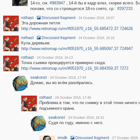
14-го, см.
#983947
, 14-й бы в кадр влез, скорее всего. 
похоже, что со строящегося 18-го снято, ср.:
#297233
.
rothast
·
·
Discussed fragment
24 October 2019, 16:07
Эта дорожная петля:
http://www.retromap.ru/m/#051970_z16_55.685472,37.724626
rothast
·
·
Discussed fragment
24 October 2019, 16:10
Купа деревьев:
http://www.retromap.ru/m/#051970_z16_55.685097,37.724947
rothast
·
24 October 2019, 16:13
Точка съемки проецируется примерно сюда:
http://www.retromap.ru/m/#051970_z16_55.684359,37.7272
seakonst
·
24 October 2019, 17:43
Думаю, вы во всём разобрались.
rothast
·
24 October 2019, 17:49
Проблема в том, что по снимку в этой точке ничего 
подъемного крана.
seakonst
·
24 October 2019, 18:31
Судя по году, именно с него.
rimdk
·
·
Discussed fragment
27 October 2019, 