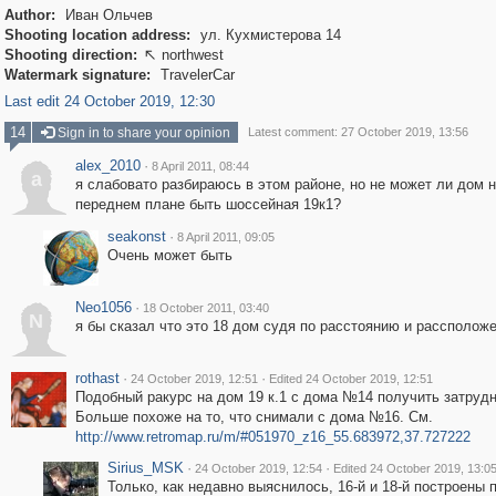
Author:
Иван Ольчев
Shooting location address:
ул. Кухмистерова 14
Shooting direction:
northwest

Watermark signature:
TravelerCar
Last edit 24 October 2019, 12:30
14
Sign in to share your opinion
Latest comment: 27 October 2019, 13:56
alex_2010
·
8 April 2011, 08:44
a
я слабовато разбираюсь в этом районе, но не может ли дом 
переднем плане быть шоссейная 19к1?
seakonst
·
8 April 2011, 09:05
Очень может быть
Neo1056
·
18 October 2011, 03:40
N
я бы сказал что это 18 дом судя по расстоянию и рассполож
rothast
·
·
24 October 2019, 12:51
Edited 24 October 2019, 12:51
Подобный ракурс на дом 19 к.1 с дома №14 получить затруд
Больше похоже на то, что снимали с дома №16. См.
http://www.retromap.ru/m/#051970_z16_55.683972,37.727222
Sirius_MSK
·
·
24 October 2019, 12:54
Edited 24 October 2019, 13:0
Только, как недавно выяснилось, 16-й и 18-й построены 