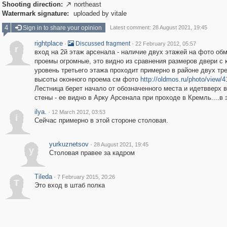
Shooting direction:
northeast

Watermark signature:
uploaded by vitale
4
Sign in to share your opinion
Latest comment: 28 August 2021, 19:45
rightplace
·
·
Discussed fragment
22 February 2012, 05:57
r
вход на 2й этаж арсенала - наличие двух этажей на фото обм
проемы огромные, это видно из сравнения размеров двери с 
уровень третьего этажа проходит примерно в районе двух тр
высоты оконного проема см фото
http://oldmos.ru/photo/view/
Лестница берет начало от обозначенного места и идетвверх 
стены - ее видно в Арку Арсенала при проходе в Кремль....в
ilya.
·
12 March 2012, 03:53
i
Сейчас примерно в этой стороне столовая.
yurkuznetsov
·
28 August 2021, 19:45
y
Столовая правее за кадром
Tileda
·
7 February 2015, 20:26
T
Это вход в штаб полка