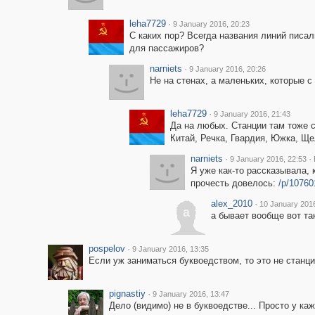
leha7729
·
9 January 2016, 20:23
С каких пор? Всегда названия линий писал
для пассажиров?
narniets
·
9 January 2016, 20:26
Не на стенах, а маленьких, которые с
leha7729
·
9 January 2016, 21:43
Да на любых. Станции там тоже с
Китай, Речка, Гвардия, Южка, Щел
narniets
·
·
9 January 2016, 22:53
Я уже как-то рассказывала, 
прочесть довелось:
/p/1076
alex_2010
·
10 January 2016
a
а бывает вообще вот та
pospelov
·
9 January 2016, 13:35
Если уж заниматься буквоедством, то это не станция
pignastiy
·
9 January 2016, 13:47
Дело (видимо) не в буквоедстве... Просто у ка