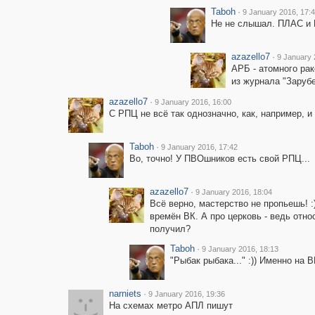
Taboh
·
9 January 2016, 17:
Не не слышал. ПЛАС и 
azazello7
·
9 January 
АРБ - атомного ра
из журнала "Зарубе
azazello7
·
9 January 2016, 16:00
С РПЦ не всё так однозначно, как, например, и
Taboh
·
9 January 2016, 17:42
Во, точно! У ПВОшников есть свой РПЦ...
azazello7
·
9 January 2016, 18:04
Всё верно, мастерство не пропьешь! :
времён ВК. А про церковь - ведь отн
получил?
Taboh
·
9 January 2016, 18:13
"Рыбак рыбака..." :)) Именно на В
narniets
·
9 January 2016, 19:36
На схемах метро АПЛ пишут