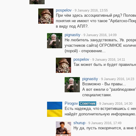
pospelov
·
9 January 2016, 13:55
При чём здесь ассоциативный ряд? Полови
понятия не имеют что такое "Арбатско-Пок
в виду под АПЛ?.
pignastiy
·
9 January 2016, 14:09
Не любитель занудствовать, Ув. pospe
участников сайта) ОГРОМНОЕ количес
(порой) - откровение...
pospelov
·
9 January 2016, 14:11
Так может быть и будет правиль
pignastiy
·
9 January 2016, 14:23
Возможно - Вы правы...
А вот ежели о "разблюдовке
специалистами.
Pirogov
·
9 January 2016, 14:30
Есть надежда, что встретившись с не
найдёт дополнительную информацию
shurup
·
9 January 2016, 17:49
Ну да, пусть покорячится, а мне б