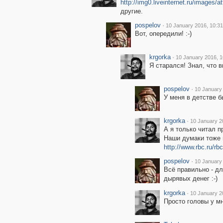
http://img0.liveinternet.ru/images/
другие.
pospelov
·
10 January 2016, 10:31
Вот, опередили! :-)
krgorka
·
10 January 2016, 1
Я старался! Знал, что в
pospelov
·
10 January
У меня в детстве б
krgorka
·
10 January 2
А я только читал п
Наши думаки тоже 
http://www.rbc.ru/
pospelov
·
10 January
Всё правильно - д
дырявых денег :-)
krgorka
·
10 January 2
Просто головы у м