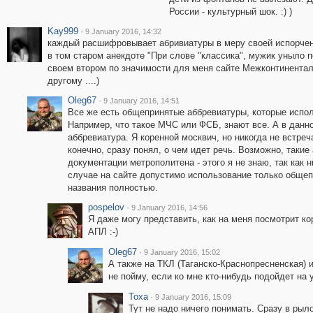
России - культурный шок. :) )
Kay999
·
9 January 2016, 14:32
каждый расшифровывает абривиатуры в меру своей испорченнос
в том старом анекдоте "При слове "классика", мужик уныло понима
своем втором по значимости для меня сайте Межконтинент
другому ....)
Oleg67
·
9 January 2016, 14:51
Все же есть общепринятые аббревиатуры, которые испол
Например, что такое МЧС или ФСБ, знают все. А в дан
аббревиатура. Я коренной москвич, но никогда не встреч
конечно, сразу понял, о чем идет речь. Возможно, таки
документации метрополитена - этого я не знаю, так как 
случае на сайте допустимо использование только общеп
названия полностью.
pospelov
·
9 January 2016, 14:56
Я даже могу представить, как на меня посмотрит кор
АПЛ :-)
Oleg67
·
9 January 2016, 15:02
А также на ТКЛ (Таганско-Краснопресненская) 
не пойму, если ко мне кто-нибудь подойдет на 
Toxa
·
9 January 2016, 15:09
Тут не надо ничего понимать. Сразу в рыло