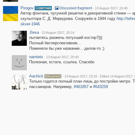
Pirogov
·
·
Discussed fragment
13 August 2017, 19:48
Автор фонтана, чугунной решетки и декоративной стенки — арх
скульптора С. Д. Меркурова. Сооружён в 1944 году
http://teh
skver-1946
JIexa
·
13 August 2017, 20:14
пытаетесь разжечь потухший костер?)))
Полный бесперспективняк...
Поменяли бы уже название... делов-то ;)
narniets
·
13 August 2017, 20:40
Полезная, кстати, ссылка. Спасибо
Aachick
·
·
13 August 2017, 23:18
Edited 14 August 2017, 
Только годится полный план лишь до постройки метро. 
пассажиров. Например,
#461857
и
#643259