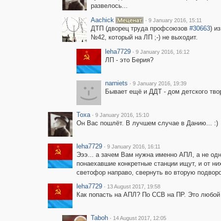
развелось...
Aachick
·
9 January 2016, 15:11
ДТП (дворец труда профсоюзов
#30663
) и
№42, который на ЛП ;-) не выходит.
leha7729
·
9 January 2016, 16:12
ЛП - это Берия?
narniets
·
9 January 2016, 19:39
Бывает ещё и ДДТ - дом детского тво
Toxa
·
9 January 2016, 15:10
Он Вас пошлёт. В лучшем случае в Данию... :)
leha7729
·
9 January 2016, 16:11
Эээ... а зачем Вам нужна именно АПЛ, а не одн
понаехавшие конкретные станции ищут, и от ни
светофор направо, свернуть во вторую подворо
leha7729
·
13 August 2017, 19:58
Как попасть на АПЛ? По ССВ на ПР. Это любой
Taboh
·
14 August 2017, 12:05