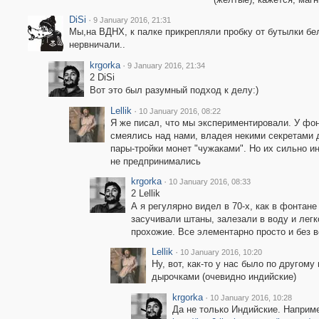
DiSi
·
9 January 2016, 21:31
Мы,на ВДНХ, к палке прикрепляли пробку от бутылки бе
нервничали..
krgorka
·
9 January 2016, 21:34
2 DiSi
Вот это был разумный подход к делу:)
Lellik
·
10 January 2016, 08:22
Я же писал, что мы экспериментировали. У фо
смеялись над нами, владея некими секретами д
пары-тройки монет "чужаками". Но их сильно и
не предпринимались
krgorka
·
10 January 2016, 08:33
2 Lellik
А я регулярно видел в 70-х, как в фонтане
засучивали штаны, залезали в воду и легк
прохожие. Все элементарно просто и без в
Lellik
·
10 January 2016, 10:20
Ну, вот, как-то у нас было по другому
дырочками (очевидно индийские)
krgorka
·
10 January 2016, 10:28
Да не только Индийские. Наприме