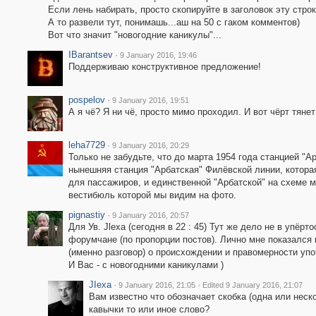
Если лень набирать, просто скопируйте в заголовок эту строку
А то развели тут, понимашь...аш на 50 с гаком комментов)
Вот что значит "новогодние каникулы"...
IBarantsev
·
9 January 2016, 19:46
Поддерживаю конструктивное предложение!
pospelov
·
9 January 2016, 19:51
А я чё? Я ни чё, просто мимо проходил. И вот чёрт тянет
leha7729
·
9 January 2016, 20:29
Только не забудьте, что до марта 1954 года станцией "
нынешняя станция "Арбатская" Филёвской линии, которая
для пассажиров, и единственной "Арбатской" на схеме ме
вестибюль которой мы видим на фото.
pignastiy
·
9 January 2016, 20:57
Для Ув. Jlexa (сегодня в 22 : 45) Тут же дело не в упёрто
форумчане (по пропорции постов). Лично мне показался 
(именно разговор) о происхождении и правомерности упо
И Вас - с новогодними каникулами )
JIexa
·
·
9 January 2016, 21:05
Edited 9 January 2016, 21:07
Вам известно что обозначает скобка (одна или неск
кавычки то или иное слово?