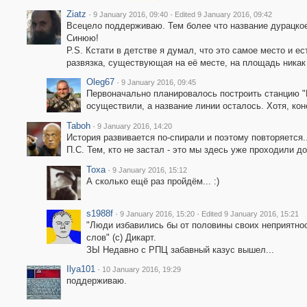
Ziatz
·
·
9 January 2016, 09:40
Edited 9 January 2016, 09:42
Всецело поддерживаю. Тем более что название дурацкое,
Синюю!
P.S. Кстати в детстве я думал, что это самое место и е
развязка, существующая на её месте, на площадь никак 
Oleg67
·
9 January 2016, 09:45
Первоначально планировалось построить станцию "П
осуществили, а название линии осталось. Хотя, кон
Taboh
·
9 January 2016, 14:20
История развивается по-спирали и поэтому повторяется..
П.С. Тем, кто не застал - это мы здесь уже проходили до
Toxa
·
9 January 2016, 15:12
А сколько ещё раз пройдём... :)
s1988f
·
·
9 January 2016, 15:20
Edited 9 January 2016, 15:21
"Люди избавились бы от половины своих неприятнос
слов" (с) Дикарт.
ЗЫ Недавно с РПЦ забавный казус вышел...
Ilya101
·
10 January 2016, 19:29
поддерживаю.