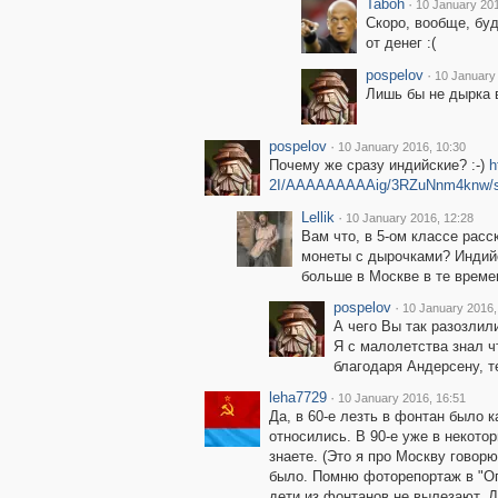
Taboh
·
10 January 201
Скоро, вообще, буд
от денег :(
pospelov
·
10 January
Лишь бы не дырка в
pospelov
·
10 January 2016, 10:30
Почему же сразу индийские? :-)
h
2I/AAAAAAAAAig/3RZuNnm4knw/s1
Lellik
·
10 January 2016, 12:28
Вам что, в 5-ом классе расс
монеты с дырочками? Индийс
больше в Москве в те време
pospelov
·
10 January 2016,
А чего Вы так разозлили
Я с малолетства знал ч
благодаря Андерсену, т
leha7729
·
10 January 2016, 16:51
Да, в 60-е лезть в фонтан было к
относились. В 90-е уже в некото
знаете. (Это я про Москву говор
было. Помню фоторепортаж в "Ого
дети из фонтанов не вылезают. 