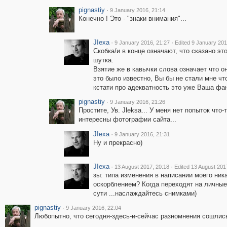
pignastiy
·
9 January 2016, 21:14
Конечно ! Это - "знаки внимания"...
JIexa
·
·
9 January 2016, 21:27
Edited 9 January 201
Скобка/и в конце означают, что сказано э
шутка.
Взятие же в кавычки слова означает что 
это было известно, Вы бы не стали мне чт
кстати про адекватность это уже Ваша фан
pignastiy
·
9 January 2016, 21:26
Простите, Ув. Jleksa... У меня нет попыток что-
интересны фотографии сайта...
JIexa
·
9 January 2016, 21:31
Ну и прекрасно)
JIexa
·
·
13 August 2017, 20:18
Edited 13 August 201
зы: типа изменения в написании моего ник
оскорблением? Когда переходят на личные 
сути ...наслаждайтесь снимками)
pignastiy
·
9 January 2016, 22:04
Любопытно, что сегодня-здесь-и-сейчас разномнения сошлись