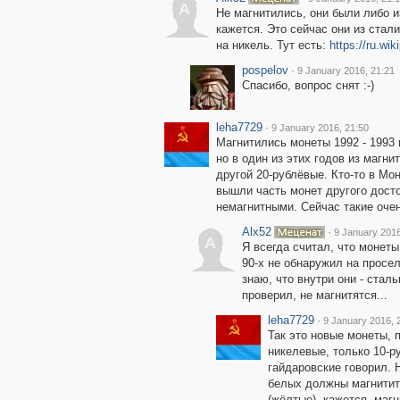
A
Не магнитились, они были либо и
кажется. Это сейчас они из стал
на никель. Тут есть:
https://ru.w
pospelov
·
9 January 2016, 21:21
Спасибо, вопрос снят :-)
leha7729
·
9 January 2016, 21:50
Магнитились монеты 1992 - 1993 
но в один из этих годов из магн
другой 20-рублёвые. Кто-то в Мо
вышли часть монет другого досто
немагнитными. Сейчас такие оче
Alx52
·
9 January 2016
A
Я всегда считал, что монеты
90-х не обнаружил на просел
знаю, что внутри они - сталь
проверил, не магнитятся...
leha7729
·
9 January 2016, 
Так это новые монеты, 
никелевые, только 10-р
гайдаровские говорил. 
белых должны магнититьс
(жёлтые), кажется, маг