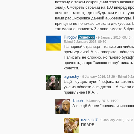
поэтому о таком сокращении этого названи
знал). Смотреть страниц на 100 вперед пр
хочется - может, где-нибудь там и есть уп
вами расшифровка данной аббревиатуры. 
принципе не понимаю смысла дискуссии. 
так сложно написать 3 слова вместо 3 бук
Pirogov
·
·
9 January 2016, 09:48
Edited 9 January 2016, 09:50
На первой странице - только английск
премьер-лига! А вы говорите - общепри
Написать не сложно, но "много букаф"
прочесть, а про "синюю ветку" писать
хочется.
pignastiy
·
·
9 January 2016, 13:29
Edited 9 J
Ещё - существуют "нефанаты" атомных
уже из области анекдотов... А ежели 
правильнее ПЛА...
Taboh
·
9 January 2016, 14:22
А в ещё более "специализированн
azazello7
·
9 January 2016, 15:58
ПЛАРБ