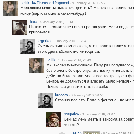
Lellik
·
·
Discussed fragment
9 January 2016, 12:56
Мальчишки монеты пытаются достать? Мы так вылавливали не
конце (вар или смола какая-нибудь)
Toxa
·
9 January 2016, 15:13
Пытаются. Только я не понял про липучки. Если воды нет
приклеится...
krgorka
·
9 January 2016, 15:54
Очень сильно сомневаюсь, что в воде к палке что-н
этого дела абсолютно не годятся.
Lellik
·
9 January 2016, 20:43
Мы экспериментировали. Пару раз получалось, 
было очень быстро опустить палку и попасть в 
действо было около Большого театра, где в фо
центра не дотянуться а влезать было нельзя - 
Ночью все деньги кто-то выгребал
krgorka
·
9 January 2016, 20:56
Странно все это. Вода в фонтане - не кипя
pospelov
·
9 January 2016, 21:07
Сейчас лень лезть в закрома за совет
монеты?
Alx52
·
9 January 2016, 21: