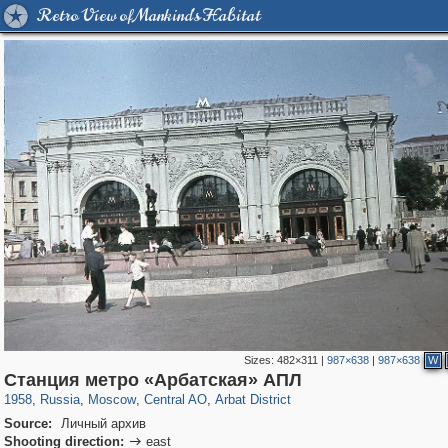
Retro View of Mankind's Habitat
Sizes:
482×311
|
987×638
|
987×638
W
319,716
1,405,929
159,930
8,286
29,243
5,916
13,484
356
Станция метро «Арбатская» АПЛ
1958
,
Russia
,
Moscow
,
Central AO
,
Arbat District
Source:
Личный архив
Shooting direction:
east
