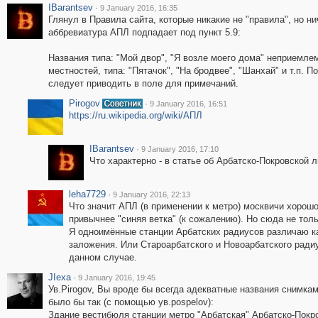
IBarantsev
·
9 January 2016, 16:35
Глянул в Правила сайта, которые никакие не "правила", но н
аббревиатура АПЛ подпадает под пункт 5.9:
Названия типа: "Мой двор", "Я возле моего дома" неприемл
местностей, типа: "Пятачок", "На бродвее", "Шанхай" и т.п. 
следует приводить в поле для примечаний.
Pirogov
·
9 January 2016, 16:51
https://ru.wikipedia.org/wiki/АПЛ
IBarantsev
·
9 January 2016, 17:10
Что характерно - в статье об Арбатско-Покровской л
leha7729
·
9 January 2016, 22:13
Что значит АПЛ (в применении к метро) москвичи хорошо
привычнее "синяя ветка" (к сожалению). Но сюда не толь
Я одноимённые станции Арбатских радиусов различаю как
заложения. Или Староарбатского и Новоарбатского радиу
данном случае.
JIexa
·
9 January 2016, 19:45
Ув.Pirogov, Вы вроде бы всегда адекватные названия снимкам
было бы так (с помощью ув.pospelov):
Здание вестибюля станции метро "Арбатская" Арбатско-Покр