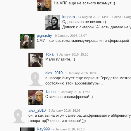
На АПЛ ещё не всякого возьмут ;)
krgorka
·
·
14 August 2017, 14:08
Edited 14 Au
Однозначно не всякого:)
Допуск с литерой "А" есть далеко не 
pignastiy
·
9 January 2016, 15:07
СМИ - как система манимулирования информацией - 
Toxa
·
9 January 2016, 15:10
Мало платите. :)
alex_2010
·
9 January 2016, 16:09
a
в народе бытует еще вариант: "средства мозг
состоянию этой аббревиатуры...
Taboh
·
9 January 2016, 17:44
Отличная расшифровка! :)
alex_2010
·
9 January 2016, 16:08
a
ой, а как вы на этом сайте расшифровываете аббревиату
генератор)? очень интересно! )))
Kay999
·
9 January 2016, 16:16