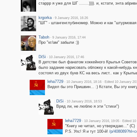
старрр я уже для ШГ ........)))). и, кстати, энта абр
krgorka
·
9 January 2016, 16:26
"ШГ" - штангенглубиномер. Можно и как "штурмовая 
Taboh
·
9 January 2016, 17:44
Про "кг/ам" забыли :))
DiSi
·
10 January 2016, 17:46
В детстве был фанатом хоккейного Крылья Советов, 
было задание нарисовать обложку к какой-нибудь к
состоял из двух букв КС на весь лист.. как у Крыл
leha7729
·
·
10 January 2016, 18:16
Edited 10 January 20
Видел бы это Пришвин... :) Кстати, Вы эту кни
DiSi
·
10 January 2016, 18:53
Вряд ли, не люблю я эти "стихи")
leha7729
·
·
10 January 2016, 19:05
Edited 10
"Книгу не читал, но утверждаю..." (С)
P.S. Упс! Я и тут 100-й!
/p/408089?hl=