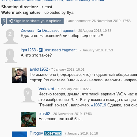
Shooting direction:
east

Watermark signature:
uploaded by Ilya
6
Sign in to share your opinion
Latest comment: 26 November 2019, 17:53
Ziewers
·
·
Discussed fragment
20 August 2013, 10:58
Z
Вдали не Елоховский ли собор виднеется?!
igor1253
·
·
Discussed fragment
7 January 2019, 15:53
i
А что это такое?
avdot1952
·
7 January 2019, 16:01
Не исключено (подозреваю, что) - подземный обществен
сортир (по системе "мальчики - налево, девочки - направо
Vorkokot
·
7 January 2019, 16:26
V
Честно говоря, думал, что такой вариант WC у нас 
это изобретение 70-х. Как у южного выхода станции
"Речной вокзал", например.
#108719
Однако, вон оно
blus62
·
26 November 2019, 17:53
Наверное платный был.
Pirogov
·
7 January 2019, 16:18