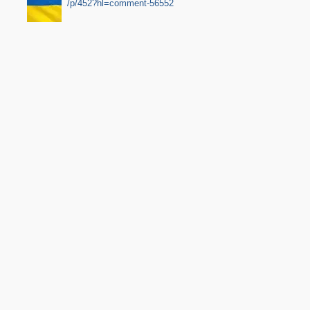
/p/452?hl=comment-56552