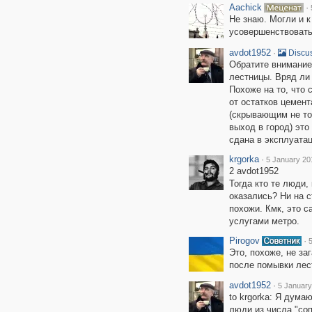
Aachick
·
Не знаю. Могли и к
усовершенствовать.
avdot1952
·
Discus
Обратите внимание
лестницы. Вряд л
Похоже на то, что 
от остатков цемен
(скрывающим не то
выход в город) это
сдана в эксплуатац
krgorka
·
5 January 20
2 avdot1952
Тогда кто те люди,
оказались? Ни на с
похожи. Кмк, это 
услугами метро.
Pirogov
·
Это, похоже, не за
после помывки лес
avdot1952
·
5 January
to krgorka: Я дума
люди из числа "со