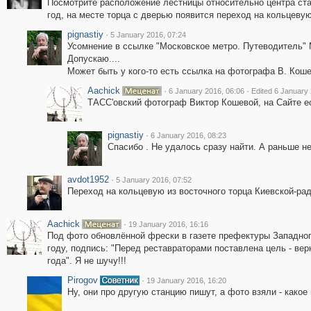
Посмотрите расположение лестницы относительно центра станц
год, на месте торца с дверью появится переход на кольцевую
pignastiy
·
5 January 2016, 07:24
Усомнение в ссылке "Московское метро. Путеводитель" М
Допускаю....
Может быть у кого-то есть ссылка на фотографа В. Коше
Aachick
·
·
6 January 2016, 06:06
Edited 6 January
ТАСС'овский фотограф Виктор Кошевой, на Сайте ес
pignastiy
·
6 January 2016, 08:23
Спасибо . Не удалось сразу найти. А раньше не
avdot1952
·
5 January 2016, 07:52
Переход на кольцевую из восточного торца Киевской-рад
Aachick
·
19 January 2016, 16:16
Под фото обновлённой фрески в газете префектуры Западного
году, подпись: "Перед реставраторами поставлена цель - вер
года". Я не шучу!!!
Pirogov
·
19 January 2016, 16:20
Ну, они про другую станцию пишут, а фото взяли - какое 