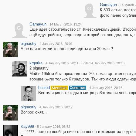
Gamayun
·
14 March 2
G
К 300-летию достр
фото панно опублик
Gamayun
·
14 March 2016, 13:24
G
Ещё идёт строительство ст. Киевская-кольцевой. Второй 
ещё идут работы, ведь надо и второй наклон доделать,
pignastiy
·
4 January 2016, 20:01
А не слишком ли тепло люди одеты для 20 мая ?
krgorka
·
·
4 January 2016, 20:11
Edited 4 January 2016, 20:13
2 pignastiy
Май в 1955-м был прохладным. 20-го мая ср. температура
вообще было только 6 градусов. Так что люди одеты нор
bualed
·
4 January 2016, 20:16
Вентиляция в те годы в метро работала оч-чень хор
pignastiy
·
4 January 2016, 20:17
Вопрос снят...
Kay999
·
5 January 2016, 06:52
....????.. чего-то вообще ничего не понял в комментах под с