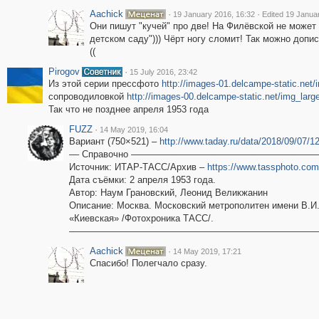
Aachick
·
·
19 January 2016, 16:32
Edited 19 Janua
Они пишут "кучей" про две! На Филёвской не может
детском саду"))) Чёрт ногу сломит! Так можно допи
((
Pirogov
·
15 July 2016, 23:42
Из этой серии прессфото
http://images-01.delcampe-static.net
сопроводиловкой
http://images-00.delcampe-static.net/img_larg
Так что не позднее апреля 1953 года
FUZZ
·
14 May 2019, 16:04
Вариант (750×521) –
http://www.taday.ru/data/2018/09/07/1
–– Справочно –––––––––––––––––––––––––––––––––––––
Источник: ИТАР-ТАСС/Архив –
https://www.tassphoto.com
Дата съёмки: 2 апреля 1953 года.
Автор: Наум Грановский, Леонид Великжанин
Описание: Москва. Московский метрополитен имени В.И.
«Киевская» /Фотохроника ТАСС/.
––––––––––––––––––––––––––––––––––––––––––––––––––
Aachick
·
14 May 2019, 17:21
Спасибо! Полегчало сразу.