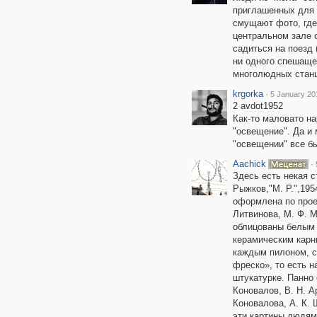
приглашенных для 
смущают фото, где
центральном зале с
садиться на поезд 
ни одного спешащег
многолюдных станци
krgorka
·
5 January 20
2 avdot1952
Как-то маловато на
"освещение". Да и 
"освещении" все б
Aachick
·
Здесь есть некая с
Рыжков,"М. Р.",195
оформлена по проек
Литвинова, М. Ф. М
облицованы белым
керамическим карни
каждым пилоном, с
фреско», то есть 
штукатурке. Панно
Коновалов, В. Н. А
Коновалова, А. К. 
эти картины людям