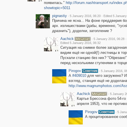
появилась."
http://forum.nashtransport.ru/index.p
showtopic=5011
pignastiy
·
·
5 January 2016, 06:20
Edited 5 January
Причина не ясна... На фоне преддверия б
арх. излишествами (дабы, временно, "гусе
дразнить"), доделки, затопление ?
Aachick
·
·
5 January 2016, 06:28
Edited 5 January 2016, 06:32
Ситуация на снимке более загадочная,
видим ещё ни одной(!) лестницы в тор
Пускали станцию без них? "Обрезано"
перед несколькими ступенями в торц
Pirogov
·
5 January 2016, 0
А
#409010
для чего загружено? И
взгляд, станция ещё не доделана, 
http://www.magnumphotos.com/As
Aachick
·
5 January 2
Картье Брессона фото 54-го
апреля 1953), что не против
Pirogov
·
5 Janu
А процитированное соо