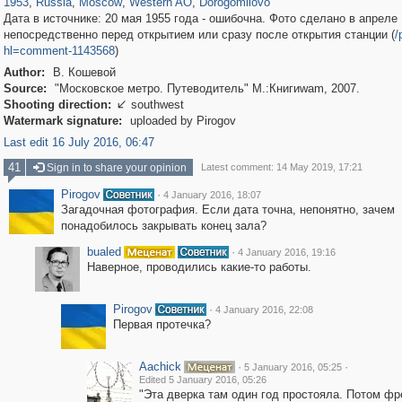
1953
,
Russia
,
Moscow
,
Western AO
,
Dorogomilovo
Дата в источнике: 20 мая 1955 года - ошибочна. Фото сделано в апреле 
непосредственно перед открытием или сразу после открытия станции (
/
hl=comment-1143568
)
Author:
В. Кошевой
Source:
"Московское метро. Путеводитель" М.:Книгиwam, 2007.
Shooting direction:
southwest

Watermark signature:
uploaded by Pirogov
Last edit 16 July 2016, 06:47
41
Sign in to share your opinion
Latest comment: 14 May 2019, 17:21
Pirogov
·
4 January 2016, 18:07
Загадочная фотография. Если дата точна, непонятно, зачем
понадобилось закрывать конец зала?
bualed
·
4 January 2016, 19:16
Наверное, проводились какие-то работы.
Pirogov
·
4 January 2016, 22:08
Первая протечка?
Aachick
·
·
5 January 2016, 05:25
Edited 5 January 2016, 05:26
"Эта дверка там один год простояла. Потом фр