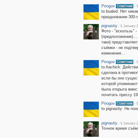
Pirogov
·
to bualed: Нет ник
праздновании 300-
pignastiy
·
5 January 2
Фото - "вскользь" -
(предположение)....
таки) представляет
съёмки - не подтве
изменения...
Pirogov
·
to Aachick: Действ
сделана в противо
если бы оно сущес
которой упоминают 
была открыта вмес
почитать прессу 19
Pirogov
·
to pignastiy: Не п
pignastiy
·
5 January 2
Точное время съёмк