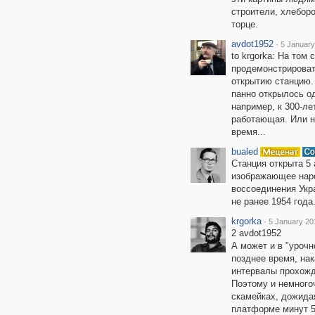
строители, хлеборо
торце.
avdot1952
·
5 January
to krgorka: На том
продемонстрироват
открытию станцию. 
панно открылось о
например, к 300-ле
работающая. Или н
время...
bualed
Станция открыта 5 
изображающее наро
воссоединения Укр
не ранее 1954 года
krgorka
·
5 January 20
2 avdot1952
А может и в "урочн
позднее время, нак
интервалы прохожд
Поэтому и немного
скамейках, дожидая
платформе минут 5,