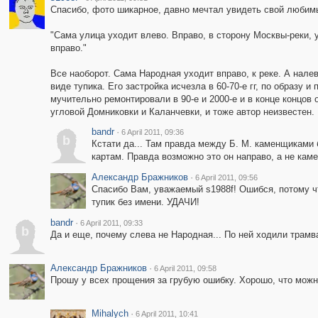
Спасибо, фото шикарное, давно мечтал увидеть свой любим
"Сама улица уходит влево. Вправо, в сторону Москвы-реки, у
вправо."
Все наоборот. Сама Народная уходит вправо, к реке. А налев
виде тупика. Его застройка исчезла в 60-70-е гг, по образу
мучительно ремонтировали в 90-е и 2000-е и в конце концов 
угловой Домниковки и Каланчевки, и тоже автор неизвестен.
bandr
·
6 April 2011, 09:36
b
Кстати да... Там правда между Б. М. каменщиками
картам. Правда возможно это он направо, а не кам
Александр Бражников
·
6 April 2011, 09:56
Спасибо Вам, уважаемый s1988f! Ошибся, потому ч
тупик без имени. УДАЧИ!
bandr
·
6 April 2011, 09:33
b
Да и еще, почему слева не Народная... По ней ходили трамва
Александр Бражников
·
6 April 2011, 09:58
Прошу у всех прощения за грубую ошибку. Хорошо, что можн
Mihalych
·
6 April 2011, 10:41