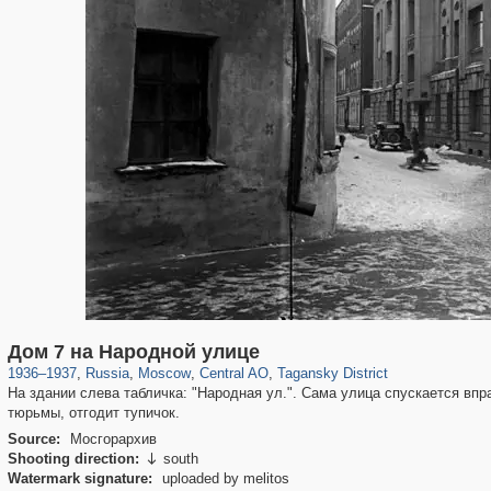
319,864
1,406,826
160,012
8,286
29,243
5,916
10,740
402
Дом 7 на Народной улице
1936
–
1937
,
Russia
,
Moscow
,
Central AO
,
Tagansky District
На здании слева табличка: "Народная ул.". Сама улица спускается впр
тюрьмы, отгодит тупичок.
Source:
Мосгорархив
Shooting direction:
south

Watermark signature:
uploaded by melitos