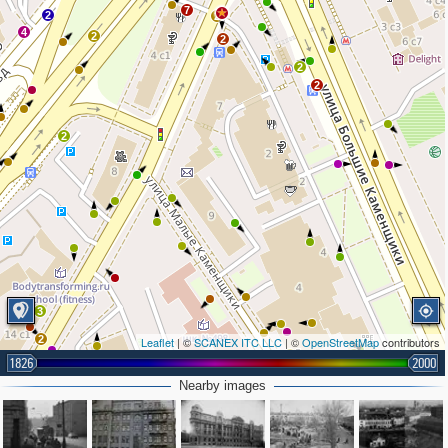
7
2
2
4
2
2
2
2
2
3
2
Leaflet
| ©
SCANEX ITC LLC
| ©
OpenStreetMap
contributors
1826
2000
Nearby images
2