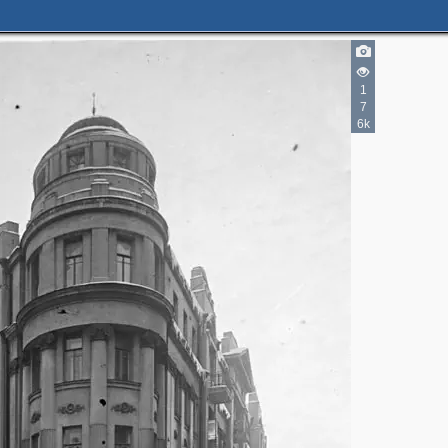
2
1
7
6k