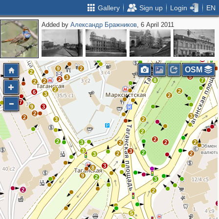
Gallery
Sign up
Login
EN
Added by
Александр Бражников
, 6 April 2011
3
2
9
2
5
8
2
3
3
5
5
4
2
2
13
2
5
3
4
6
2
2
3
2
2
2
9
2
OSM
3
6
2
5
3
2
8
7
2
2
2
2
6
3
2
7
9
3
2
3
2
3
2
2
2
2
3
2
2
2
3
3
2
2
2
3
3
8
9
2
3
2
2
5