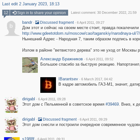
Last edit 2 January 2023, 18:13
12
Sign in to share your opinion
Latest comment: 30 December 2022, 21:59
bandr
·
·
Discussed fragment
6 April 2011, 09:27
b
Дом этот и сейчас на своем месте стоит, правда покалечили 
http://www.gdeetotdom.ru/moscow/cao/taganskiy/narodnaya-ul/7/
Нынешний Адрес - Народная 7, таким образом подпись в кор
Излом в районе "ветвистого дерева" это не уход от Москвы 
Александр Бражников
·
6 April 2011, 09:52
Большое спасибо за быструю реакцию. Напортачил,
IBarantsev
·
6 March 2017, 04:42
В кадре автомобиль ГАЗ-М1, значит, датир
dirigabl
·
6 April 2011, 09:28
Этот дом с Пельменной в советское время
#39469
. Вниз, к 
dirigabl
·
·
Discussed fragment
6 April 2011, 09:29
Этот дом снесли и построили очередное современное чудов
s1988f
·
6 April 2011, 09:31