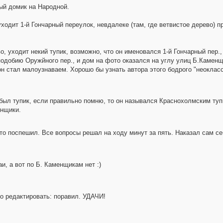
ый домик на Народной.
ходит 1-й Гончарный переулок, невдалеке (там, где ветвистое дерево) 
о, уходит некий тупик, возможно, что он именовался 1-й Гончарный пер.
 и подобию Оружйного пер., и дом на фото оказался на углу улиц Б.Камен
он стал малоузнаваем. Хорошо бы узнать автора этого бодрого "неокласс
 был тупик, если правильно помню, то он назывался Краснохолмским ту
енщики.
то поспешил. Все вопросы решал на ходу минут за пять. Наказал сам се
и, а вот по Б. Каменщикам нет :)
о редактировать: поравил. УДАЧИ!