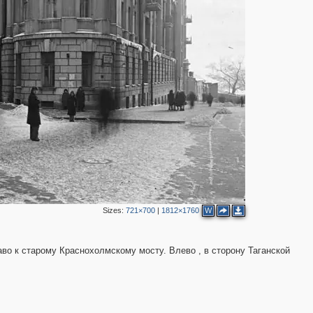
2
Sizes:
721×700
|
1812×1760
W
аво к старому Краснохолмскому мосту. Влево , в сторону Таганской