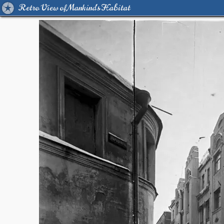
Retro View of Mankind's Habitat