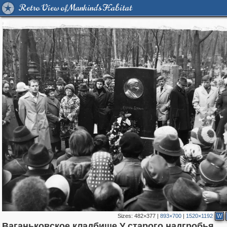
Retro View of Mankind's Habitat
Sizes:
482×377
|
893×700
|
1520×1192
W
Ваганьковское кладбище.У старого надгробья