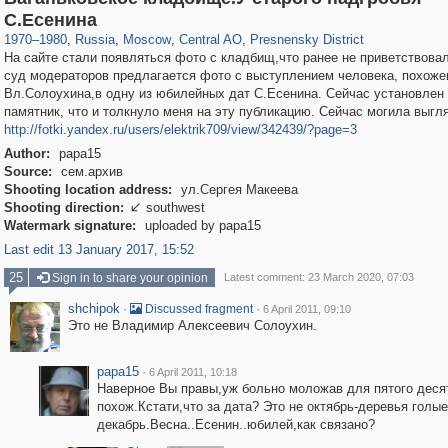
319,861
1,406,849
160,009
8,286
29,243
5,916
13,345
396
С.Есенина
1970
–
1980
,
Russia
,
Moscow
,
Central AO
,
Presnensky District
На сайте стали появляться фото с кладбищ,что ранее не приветствова
суд модераторов предлагается фото с выступлением человека, похоже
Вл.Солоухина,в одну из юбилейных дат С.Есенина. Сейчас установлен
памятник, что и толкнуло меня на эту публикацию. Сейчас могила выгл
http://fotki.yandex.ru/users/elektrik709/view/342439/?page=3
Author:
papa15
Source:
сем.архив
Shooting location address:
ул.Сергея Макеева
Shooting direction:
southwest

Watermark signature:
uploaded by papa15
Last edit 13 January 2017, 15:52
25
Sign in to share your opinion
Latest comment: 23 March 2020, 07:03
shchipok
·
·
Discussed fragment
6 April 2011, 09:10
Это не Владимир Алексеевич Солоухин.
papa15
·
6 April 2011, 10:18
Наверное Вы правы,уж больно моложав для пятого деся
похож.Кстати,что за дата? Это не октябрь-деревья голые
декабрь.Весна..Есенин..юбилей,как связано?