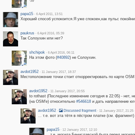
papa15
·
6 April 2011, 13:51
Хороший способ успокоится.Я уже спокоен,как пульс покойни
paukrus
·
6 April 2016, 05:39
Так Солоухин или нет?
shchipok
·
6 April 2016, 06:11
На этом фото (
#40892
) не Солоухин.
avdot1952
·
11 January 2017, 18:37
Местоположение точки стоит откорректировать по карте OS
avdot1952
·
11 January 2017, 20:55
to rothast (Последнее изменение сегодня в 22:05) - нет, 
(на OSM'e) относительно
#546618
и дать направление юг
avdot1952
·
·
Discussed fragment
11 January 2017, 21:25
... т.е. вот эта тётя в пёстром платке (см. фрагмент)
papa15
·
12 January 2017, 12:10
...т.е. могила Бениславской была перед могило