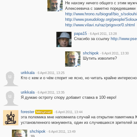
Не нахожу ничего общего с этим муж
Алексеевича с заметно поредевшими в 
http://www.hrono.ru/biograf/bio_s/solouh
http://www.pseudology.org/people/Solou
http://www.vilavi.ru/raz/prigovor/0.shtml
papa15
·
6 April 2011, 13:28
Спасибо за ссылку
http://www.ps
shchipok
·
6 April 2011, 13:30
Шутить изволите?
urikkala
·
6 April 2011, 13:25
u
Кто с кем и о чём спорит не ясно, но читать крайне интересно
urikkala
·
6 April 2011, 13:35
u
Я думаю остроту спору добавит ставка в 100 евро!
forester
·
6 April 2011, 13:44
эта полемика мне напомнила случай на открытии памятника 
установленного монумента, один из случившихся зрителей зам
shchipok
·
6 April 2011, 13:49
:)))