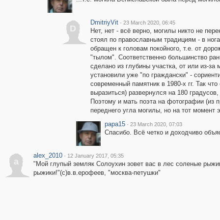
DmitriyVit
·
23 March 2020, 06:45
D
Нет, нет - всё верно, могилы никто не пер
стоял по православным традициям - в нога
обращен к головам покойного, т.е. от доро
"тылом". Соответственно большинство ра
сделано из глубины участка, от или из-за 
установили уже "по граждански" - сориент
современный памятник в 1980-х гг. Так что 
выразиться) развернулся на 180 градусов,
Поэтому и мать поэта на фотографии (из п
переднего угла могилы, но на тот момент 
papa15
·
23 March 2020, 07:03
Спасибо. Всё четко и доходчиво объя
alex_2010
·
12 January 2017, 05:35
a
"Мой глупый земляк Солоухин зовет вас в лес соленые рыжик
рыжики!"(с)в.в.ерофеев, "москва-петушки"