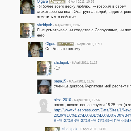
Olgara
·
6 April 2011, 10:55
«Я более всего весну люблю…»- говорил в своем
стихотворении поэт. Эта группа людей, видимо, ре
отметить это событие.
shchipok
·
6 April 2011, 11:02
Я не усматриваю ни сходства с Солоухиным, ни по
него.
Olgara
·
6 April 2011, 11:14
Он. Больше некому...
shchipok
·
6 April 2011, 11:17
: )))
papa15
·
6 April 2011, 11:32
Ученице доктора Курпатова мой респект и
alex_2010
·
6 April 2011, 12:56
a
похож, похож. вон он спустя 15-25 лет (в 
http://www.xfilespress.com/Data/Sites/1/Ne
2010/%D0%B2%D0%BB%D0%B0%D0%B
BE%D0%BB%D0%BE%D1%83%D1%85%D0
shchipok
·
6 April 2011, 13:10