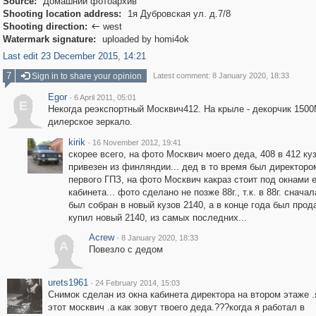
Source:
Домашний фотоархив
Shooting location address:
1я Дубровская ул. д.7/8
Shooting direction:
west

Watermark signature:
uploaded by homi4ok
Last edit 23 December 2015, 14:21
7
Sign in to share your opinion
Latest comment: 8 January 2020, 18:33
Egor
·
6 April 2011, 05:01
E
Некогда реэкспортный Москвич412. На крыле - декорчик 1500
дилерское зеркало.
kirik
·
16 November 2012, 19:41
скорее всего, на фото Москвич моего деда, 408 в 412 ку
привезен из финляндии... дед в то время был директоро
первого ГПЗ, на фото Москвич какраз стоит под окнами е
кабинета... фото сделано не позже 88г., т.к. в 88г. сначал
был собран в новый кузов 2140, а в конце года был прод
купил новый 2140, из самых последних...
Acrew
·
8 January 2020, 18:33
A
Повезло с дедом
urets1961
·
24 February 2014, 15:03
Снимок сделан из окна кабинета директора на втором этаже 
этот москвич .а как зовут твоего деда.???когда я работал в