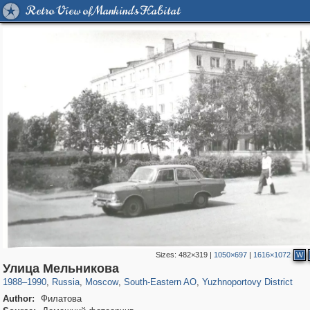
Retro View of Mankind's Habitat
Sizes:
482×319
|
1050×697
|
1616×1072
W
319,864
1,406,803
8,286
11,379
29,243
197
1,124
4
Улица Мельникова
1988
–
1990
,
Russia
,
Moscow
,
South-Eastern AO
,
Yuzhnoportovy District
Author:
Филатова