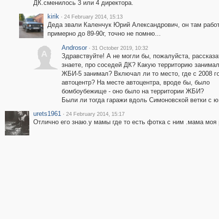
ДК.сменилось 3 или 4 директора.
kirik
·
24 February 2014, 15:13
Деда звали Каленчук Юрий Александрович, он там рабо
примерно до 89-90г, точно не помню...
Androsor
·
31 October 2019, 10:32
A
Здравствуйте! А не могли бы, пожалуйста, рассказа
знаете, про соседей ДК? Какую территорию занимал
ЖБИ-5 занимал? Включал ли то место, где с 2008 г
автоцентр? На месте автоцентра, вроде бы, было
бомбоубежище - оно было на территории ЖБИ?
Были ли тогда гаражи вдоль Симоновской ветки с ю
urets1961
·
24 February 2014, 15:17
Отлично его знаю.у мамы где то есть фотка с ним .мама моя 