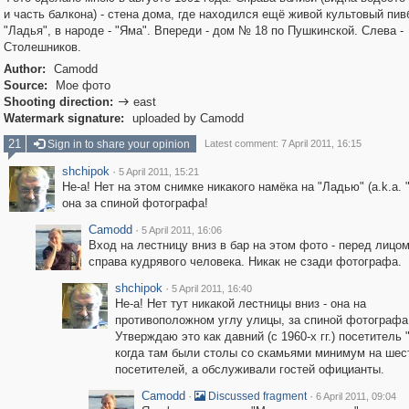
и часть балкона) - стена дома, где находился ещё живой культовый пив
"Ладья", в народе - "Яма". Впереди - дом № 18 по Пушкинской. Слева -
Столешников.
Author:
Camodd
Source:
Мое фото
Shooting direction:
east

Watermark signature:
uploaded by Camodd
21
Sign in to share your opinion
Latest comment: 7 April 2011, 16:15
shchipok
·
5 April 2011, 15:21
Не-а! Нет на этом снимке никакого намёка на "Ладью" (a.k.a. "
она за спиной фотографа!
Camodd
·
5 April 2011, 16:06
Вход на лестницу вниз в бар на этом фото - перед лицом
справа кудрявого человека. Никак не сзади фотографа.
shchipok
·
5 April 2011, 16:40
Не-а! Нет тут никакой лестницы вниз - она на
противоположном углу улицы, за спиной фотографа
Утверждаю это как давний (с 1960-х гг.) посетитель 
когда там были столы со скамьями минимум на шес
посетителей, а обслуживали гостей официанты.
Camodd
·
·
Discussed fragment
6 April 2011, 09:04