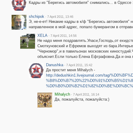
Кадры из "Берегись автомобиля" снимались... в Одессе :
shchipok
·
7 April 2011, 13:46
Э, не-е-ет! Никакие кадры в к/ф "Берегись автомобиля" 
направленное в мой адрес, попало бумерангом в отправит
XELA
·
7 April 2011, 14:56
Не надо меня поздравлять.Упаси,Господь,от ехидст
Смоткуновский и Ефремов выходят из бара.Интерье
"Черномор",и в павильонах московских киностудий.
объяснит.Если только Елена Ефграфовна.Да и она п
Danushka
·
7 April 2011, 15:42
Да простит меня Mihalych -
http://dedushkin1.livejournal.com/tag/
%B8%D0%B7%20%22%D0%91%D0%B5%D1%8
%D0%B0%D0%B2%D1%82%D0%BE%D0%BC%
Mihalych
·
7 April 2011, 16:14
Да, пожалуйста, пожалуйста:)