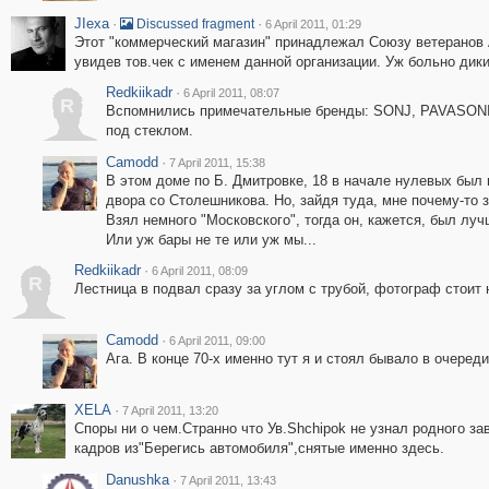
JIexa
·
·
Discussed fragment
6 April 2011, 01:29
Этот "коммерческий магазин" принадлежал Союзу ветеранов А
увидев тов.чек с именем данной организации. Уж больно дики
Redkiikadr
·
6 April 2011, 08:07
R
Вспомнились примечательные бренды: SONJ, PAVASONIC
под стеклом.
Camodd
·
7 April 2011, 15:38
В этом доме по Б. Дмитровке, 18 в начале нулевых был 
двора со Столешникова. Но, зайдя туда, мне почему-то з
Взял немного "Московского", тогда он, кажется, был луч
Или уж бары не те или уж мы...
Redkiikadr
·
6 April 2011, 08:09
R
Лестница в подвал сразу за углом с трубой, фотограф стоит
Camodd
·
6 April 2011, 09:00
Ага. В конце 70-х именно тут я и стоял бывало в очереди 
XELA
·
7 April 2011, 13:20
Споры ни о чем.Странно что Ув.Shchipok не узнал родного з
кадров из"Берегись автомобиля",снятые именно здесь.
Danushka
·
7 April 2011, 13:43