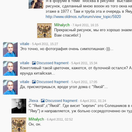
Я в форуме в теме "Москва в рисунке" выстави
рисунок, сделанный мною вооон из того окна н
этаже в 1977 г. Там и труба эта и очередь в Яму 
http://www.oldmos.ru/forum/view_topic/5920
Mihalych
·
7 April 2011, 16:15
Прекрасный рисунок, мы его хорошо знае
Вам спасибо!:)
vitale
·
5 April 2011, 15:27
Это точно, но фотография очень симпотишная:-)))...
vitale
·
·
Discussed fragment
5 April 2011, 15:34
Кокетливый такой цветочек, кажется, от булочной остался? А
ерунда китайская...
vitale
·
·
Discussed fragment
5 April 2011, 17:05
Да, присмотришься, вроде угол дома с "Ямой"...
JIexa
·
·
Discussed fragment
6 April 2011, 01:24
С "Ямой",с"Ямой". Где висит "кирпич" это Солешников в 
"Яму") и направляется, уж больно сосредоточенно он туда
Mihalych
·
6 April 2011, 02:52
Он, он.