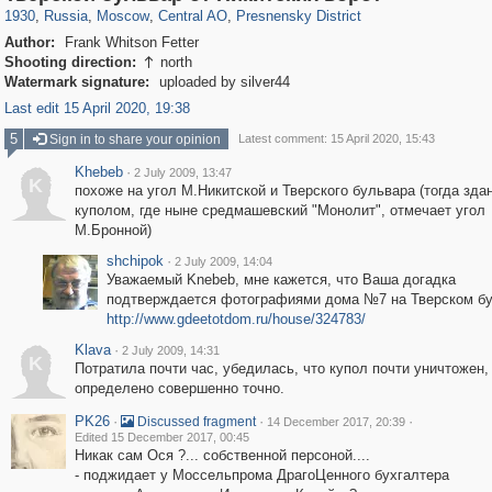
1930
,
Russia
,
Moscow
,
Central AO
,
Presnensky District
Author:
Frank Whitson Fetter
Shooting direction:
north

Watermark signature:
uploaded by silver44
Last edit 15 April 2020, 19:38
5
Sign in to share your opinion
Latest comment: 15 April 2020, 15:43
Khebeb
·
2 July 2009, 13:47
K
похоже на угол М.Никитской и Тверского бульвара (тогда зда
куполом, где ныне средмашевский "Монолит", отмечает угол
М.Бронной)
shchipok
·
2 July 2009, 14:04
Уважаемый Knebeb, мне кажется, что Ваша догадка
подтверждается фотографиями дома №7 на Тверском бу
http://www.gdeetotdom.ru/house/324783/
Klava
·
2 July 2009, 14:31
K
Потратила почти час, убедилась, что купол почти уничтожен,
определено совершенно точно.
PK26
·
·
·
Discussed fragment
14 December 2017, 20:39
Edited 15 December 2017, 00:45
Никак сам Ося ?... собственной персоной....
- поджидает у Моссельпрома ДрагоЦенного бухгалтера