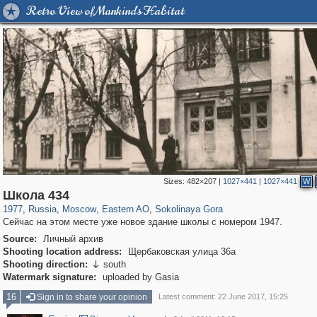
Retro View of Mankind's Habitat
Sizes:
482×207
|
1027×441
|
1027×441
W
319,780
1,406,450
8,286
20,925
29,243
306
1,450
28
Школа 434
1977
,
Russia
,
Moscow
,
Eastern AO
,
Sokolinaya Gora
Сейчас на этом месте уже новое здание школы с номером 1947.
Source:
Личный архив
Shooting location address:
Щербаковская улица 36а
Shooting direction:
south

Watermark signature:
uploaded by Gasia
16
Sign in to share your opinion
Latest comment: 22 June 2017, 15:25