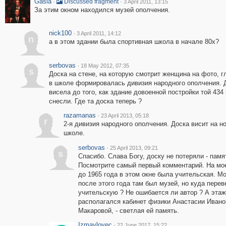
Gasia
·
·
Discussed fragment
3 April 2011, 13:15
За этим окном находился музей ополчения.
nick100
·
3 April 2011, 14:12
n
а в этом здании была спортивная школа в начале 80х?
serbovas
·
18 May 2012, 07:35
s
Доска на стене, на которую смотрит женщина на фото, гл
в школе формировалась дивизия народного ополчения. 
висела до того, как здание довоенной постройки той 434
снесли. Где та доска теперь ?
razamanas
·
23 April 2013, 05:18
r
2-я дивизия народного ополчения. Доска висит на н
школе.
serbovas
·
25 April 2013, 09:21
s
Спасибо. Слава Богу, доску не потеряли - памя
Посмотрите самый первый комментарий. На мо
до 1965 года в этом окне была учительская. М
после этого года там был музей, но куда перев
учительскую ? Не ошибается ли автор ? А эта
располагался кабинет физики Анастасии Иван
Макаровой, - светлая ей память.
Izmaylovec
·
22 June 2017, 15:22