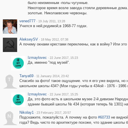
было неизменным -полы чугунные.
Некоторое время возле завода стояли деревянные дома.
золотые. Николаевские червонцы.
vened777
·
19 July 2011, 13:28
Учился в ней,родимой,в 1968-77 годах.
AlekseySV
·
18 May 2012, 07:38
А почему окнами крестами переклеены, как в войну? Или это 
Izmaylovec
·
22 June 2017, 15:23
Да, именно "под музей".
Tanya69
·
11 January 2014, 23:42
T
Спасибо за фото! такое ощущение. что я его уже видела, но 
школьном школы 434? (Мои годы учебы в 434ой - 1976 - 1986 г
Izmaylovec
·
22 June 2017, 15:25
Да, это фото есть в школьном музее 2-й дивизии Народн
здании бывшей школы № 434 (которая теперь № 1301) н
Nikolay1
·
23 February 2017, 20:57
N
Подскажите, пожалуйста. А почему на фото
#60733
не видной
года? Ведь чисто по архитектуре похоже, что здание школы б