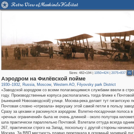
Retro View of Mankind's Habitat
Sizes:
482×194
|
1050×424
|
2075×837
W
319,861
1,406,942
8,286
27,129
29,248
310
2,475
42
Аэродром на Филёвской пойме
1930
–
1932
,
Russia
,
Moscow
,
Western AO
,
Filyovsky park District
«Заводской аэродром со всеми полагающимися службами ввели в стро
году. Производственные корпуса располагались тогда ближе к Почтовой
(нынешней Новозаводской) улице. Москва-река делает тут гигантскую п
Почтовая словно «отрезала» верхушку этой самой петли в пользу заво
Сразу за цехами и раскинулся аэродром. Взлетно-посадочная полоса в
«речных ограничений» была не очень длинной - около полутора километ
шла практически параллельно Почтовой. Взлетали оттуда всегда одним
267, практически строго на Запад, поскольку с другой стороны начинал
Москва. За ВВП местность плавно перетекала в огромный заливной луг