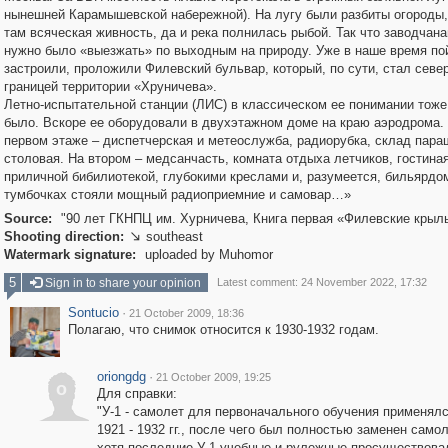
нынешней Карамышевской набережной). На лугу были разбиты огороды
там всяческая живность, да и река полнилась рыбой. Так что заводчана
нужно было «выезжать» по выходным на природу. Уже в наше время по
застроили, проложили Филевский бульвар, который, по сути, стал севе
границей территории «Хруничева».
Летно-испытательной станции (ЛИС) в классическом ее понимании тоже
было. Вскоре ее оборудовали в двухэтажном доме на краю аэродрома.
первом этаже – диспетчерская и метеослужба, радиорубка, склад пара
столовая. На втором – медсанчасть, комната отдыха летчиков, гостиная
приличной бибилиотекой, глубокими креслами и, разумеется, бильярдом
тумбочках стояли мощный радиоприемние и самовар…»
Source:
"90 лет ГКНПЦ им. Хурничева, Книга первая «Филевские крыл
Shooting direction:
southeast

Watermark signature:
uploaded by Muhomor
5
Sign in to share your opinion
Latest comment: 24 November 2022, 17:32
Sontucio
·
21 October 2009, 18:36
Полагаю, что снимок относится к 1930-1932 годам.
oriongdg
·
21 October 2009, 19:25
o
Для справки:
"У-1 - самолет для первоначального обучения применялс
1921 - 1932 гг., после чего был полностью заменен самол
хотя последние У-1 учебные и рулежные просуществова