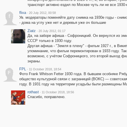
транспорт активно ездил по Москве чуть ли не все 1930-е
flixa
·
20 July 2012, 00:58
f
Ув. модераторы поменяйте дату снимка на 1930е годы - сним
- дома на углу уже нет и деревья уже оч большие
Ziatz
·
20 July 2012, 01:17
Да, на заборе афиша - Софроницкий. Он вернулся из эми
СССР только в 1930 году.
Другая афиша - "Земля в плену" - фильм 1927 г., в Вики
упоминание, что фильм перемонтирован в 1933 году. Так
возможно, с учётом Софроницкого, это второй выход фи
экраны.
FPL
·
11 October 2018, 18:54
F
Фото Frank Whitson Fetter 1930 года. В бывшем особняке Ря
общество культурной связи с заграницей (ВОКС) — советская
году. В 1931 году на территории усадьбы были размещены Ма
rothast
·
11 October 2018, 18:56
Спасибо, поправлено.