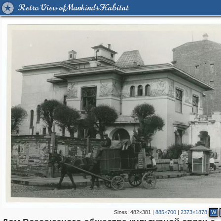
Retro View of Mankind's Habitat
Sizes:
482×381
|
885×700
|
2373×1878
W