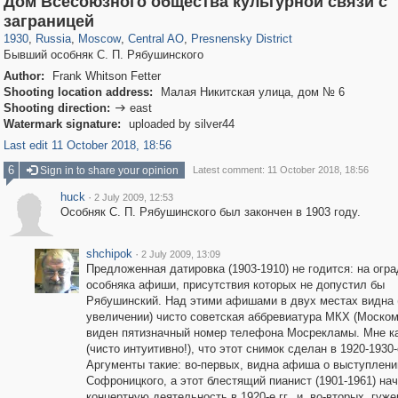
Дом Всесоюзного общества культурной связи с
319,861
1,406,930
160,009
8,286
29,248
5,916
13,345
396
заграницей
1930
,
Russia
,
Moscow
,
Central AO
,
Presnensky District
Бывший особняк С. П. Рябушинского
Author:
Frank Whitson Fetter
Shooting location address:
Малая Никитская улица, дом № 6
Shooting direction:
east

Watermark signature:
uploaded by silver44
Last edit 11 October 2018, 18:56
6
Sign in to share your opinion
Latest comment: 11 October 2018, 18:56
huck
·
2 July 2009, 12:53
Особняк С. П. Рябушинского был закончен в 1903 году.
shchipok
·
2 July 2009, 13:09
Предложенная датировка (1903-1910) не годится: на огра
особняка афиши, присутствия которых не допустил бы
Рябушинский. Над этими афишами в двух местах видна 
увеличении) чисто советская аббревиатура МКХ (Моском
виден пятизначный номер телефона Мосрекламы. Мне к
(чисто интуитивно!), что этот снимок сделан в 1920-1930-е
Аргументы такие: во-первых, видна афиша о выступлени
Софроницкого, а этот блестящий пианист (1901-1961) на
концертную деятельность в 1920-е гг., и, во-вторых, гуж