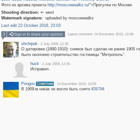
Фото из архива проекта
http://moscowwalks.ru/
">Прогулки по Москве
Shooting direction:
west

Watermark signature:
uploaded by moscowwalks
Last edit 22 October 2018, 23:03
3
Sign in to share your opinion
Latest comment: 14 December 2015, 10:09
shchipok
·
2 July 2009, 12:30
О датировке (1890-1910): снимок был сделан не ранее 1905 го
было окончено строительство гостиницы "Метрополь".
huck
·
2 July 2009, 12:45
Исправил.
Pirogov
·
14 December 2015, 10:09
В 1909-м никак не могло быть снято
#26794