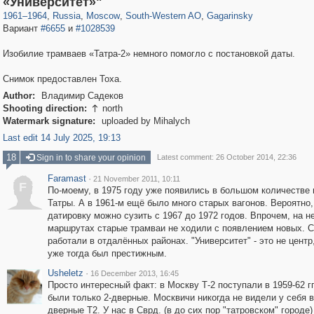
«Университет»"
1961
–
1964
,
Russia
,
Moscow
,
South-Western AO
,
Gagarinsky
Вариант
#6655
и
#1028539
Изобилие трамваев «Татра-2» немного помогло с постановкой даты.
Снимок предоставлен Toxa.
Author:
Владимир Садеков
Shooting direction:
north

Watermark signature:
uploaded by Mihalych
Last edit 14 July 2025, 19:13
18
Sign in to share your opinion
Latest comment: 26 October 2014, 22:36
Faramast
·
21 November 2011, 10:11
F
По-моему, в 1975 году уже появились в большом количестве
Татры. А в 1961-м ещё было много старых вагонов. Вероятно,
датировку можно сузить с 1967 до 1972 годов. Впрочем, на н
маршрутах старые трамваи не ходили с появлением новых. 
работали в отдалённых районах. "Университет" - это не центр
уже тогда был престижным.
Usheletz
·
16 December 2013, 16:45
Просто интересный факт: в Москву Т-2 поступали в 1959-62 гг
были только 2-дверные. Москвичи никогда не видели у себя в
дверные Т2. У нас в Сврд. (в до сих пор "татровском" городе)