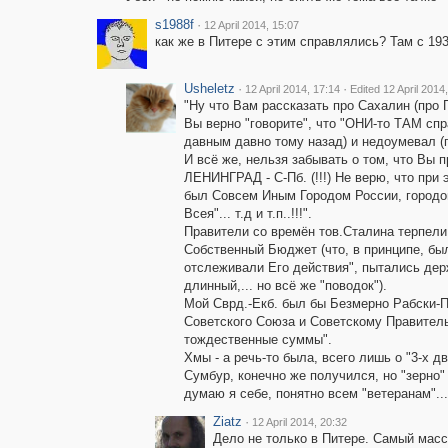
s1988f
·
12 April 2014, 15:07
как же в Питере с этим справлялись? Там с 19
Usheletz
·
·
12 April 2014, 17:14
Edited 12 April 2014
"Ну что Вам рассказать про Сахалин (про Пите
Вы верно "говорите", что "ОНИ-то ТАМ спр
давным давно тому назад) и недоумевал (п
И всё же, нельзя забывать о том, что Вы 
ЛЕНИНГРАД - С-Пб. (!!!) Не верю, что при 
был Совсем Иным Городом России, городом-
Всея"... т.д и т.п..!!!".
Правители со времён тов.Сталина терпели 
Собственный Бюджет (что, в принципе, б
отслеживали Его действия", пытались держ
длинный,... но всё же "поводок").
Мой Сврд.-Екб. был бы Безмерно Рабски-
Советского Союза и Советскому Правитель
тождественные суммы".
Хмы - а речь-то была, всего лишь о "3-х дв
Сумбур, конечно же получился, но "зерно" (
думаю я себе, понятно всем "ветеранам"...
Ziatz
·
12 April 2014, 20:32
Дело не только в Питере. Самый массо