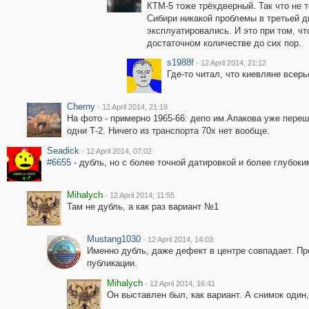
КТМ-5 тоже трёхдверный. Так что не т
Сибири никакой проблемы в третьей д
эксплуатировались. И это при том, чт
достаточном количестве до сих пор.
s1988f
·
12 April 2014, 21:12
Где-то читал, что киевляне всерь
Cherny
·
12 April 2014, 21:19
На фото - примерно 1965-66: депо им.Апакова уже переш
одни Т-2. Ничего из транспорта 70х нет вообще.
Seadick
·
12 April 2014, 07:02
#6655
- дубль, но с более точной датировкой и более глубок
Mihalych
·
12 April 2014, 11:55
Там не дубль, а как раз вариант №1
Mustang1030
·
12 April 2014, 14:03
Именно дубль, даже дефект в центре совпадает. Про
публикации.
Mihalych
·
12 April 2014, 16:41
Он выставлен был, как вариант. А снимок один,