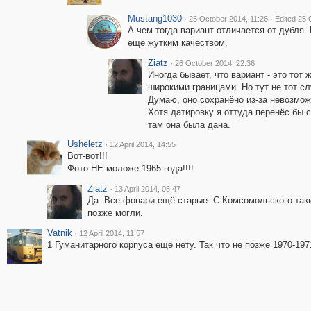
Mustang1030
·
·
25 October 2014, 11:26
Edited 25 
А чем тогда вариант отличается от дубля.
ещё жутким качеством.
Ziatz
·
26 October 2014, 22:36
Иногда бывает, что вариант - это тот 
широкими границами. Но тут не тот сл
Думаю, оно сохранёно из-за невозмож
Хотя датировку я оттуда перенёс бы с
там она была дана.
Usheletz
·
12 April 2014, 14:55
Вот-вот!!!
Фото НЕ моложе 1965 года!!!!
Ziatz
·
13 April 2014, 08:47
Да. Все фонари ещё старые. С Комсомольского такие
позже могли.
Vatnik
·
12 April 2014, 11:57
1 Гуманитарного корпуса ещё нету. Так что не позже 1970-197