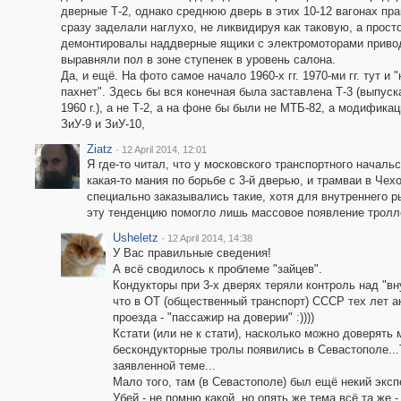
дверные Т-2, однако среднюю дверь в этих 10-12 вагонах пра
сразу заделали наглухо, не ликвидируя как таковую, а прост
демонтировалы наддверные ящики с электромоторами приво
выравняли пол в зоне ступенек в уровень салона.
Да, и ещё. На фото самое начало 1960-х гг. 1970-ми гг. тут и "
пахнет". Здесь бы вся конечная была заставлена Т-3 (выпуск
1960 г.), а не Т-2, а на фоне бы были не МТБ-82, а модификац
ЗиУ-9 и ЗиУ-10,
Ziatz
·
12 April 2014, 12:01
Я где-то читал, что у московского транспортного началь
какая-то мания по борьбе с 3-й дверью, и трамваи в Чех
специально заказывались такие, хотя для внутреннего 
эту тенденцию помогло лишь массовое появление тролл
Usheletz
·
12 April 2014, 14:38
У Вас правильные сведения!
А всё сводилось к проблеме "зайцев".
Кондукторы при 3-х дверях теряли контроль над "вну
что в ОТ (общественный транспорт) СССР тех лет а
проезда - "пассажир на доверии" :))))
Кстати (или не к стати), насколько можно доверять
бескондукторные тролы появились в Севастополе...
заявленной теме...
Мало того, там (в Севастополе) был ещё некий эксп
Убей - не помню какой, но опять же тема всё та же -