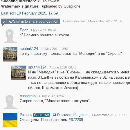
Shooting direction:
southwest

Watermark signature:
uploaded by Guaglione
Last edit 10 February 2015, 17:59
5
Sign in to share your opinion
Latest comment: 1 November 2017, 21:08
Egor
·
1 April 2011, 06:26
E
г21 самого раннего выпуска.
sputnik124
·
19 May 2011, 08:51
Toчку к востоку - слева высотка "Мелодия".а не "Сирень"
sputnik124
·
7 June 2016, 08:46
И не "Мелодия" и не "Сирень" ...не складывается у меня
пазл.В Earth-е высотки на Калининском в 3D на своих ме
- так по направлению съёмки подходят только первые д
(Малах.Шкатулка и Ивушка)....
Vinograta
·
1 July 2017, 13:37
V
Скорее всего, "Малахитовая шкатулка".
Pirogov
·
·
Discussed fragment
1 November 2017, 21:08
Окна целы. Пораньше, чем
#672209