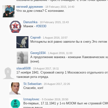
евгений дружинин
·
18 February 2015, 14:40
Что за дом слева? С колоннами.
Danushka
·
18 February 2015, 15:43
Манеж -
#39330
Сергей
·
1 August 2016, 10:57
Мотоциклы всё равно завязли бы в снегу.Это летом 
Georg1934
·
1 August 2016, 11:00
А продолжение манежа - конюшни Хамовнических к
(кони).
slava6508
·
19 August 2017, 16:11
s
17 ноября 1941. Строевой смотр 1 Московского отдельного о
танковая рота отряда.
St.Sebastian
·
20 August 2017, 22:26
Спасибо, кэп!
Izmaylovec
·
5 October 2019, 20:50
Во-первых, 17.11.1941 у 1-го МООМ был не строевой СМ
разные вещи.