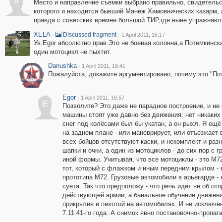
a
Место и направление съемки выбрано правильно, свидетельс
которого и находится бывший Манеж Хамовнических казарм, 
правда с советских времен большой ТИР,где ныне упражняют
XELA
·
·
Discussed fragment
1 April 2011, 15:17
Ув.Egor абсолютно прав.Это не боевая колонна,а Потемкинска
один мотоцикл не пыхтит.
Danushka
·
1 April 2011, 16:41
Пожалуйста, докажите аргументировано, почему это "По
Egor
·
1 April 2011, 16:57
E
Позволите? Это даже не парадное построение, и не 
машины стоят уже давно без движения: нет никаких 
снег под колёсами был бы укатан, а он рыхл. Я ещё
на заднем плане - или маневрирует, или отъезжает 
всех бойцов отсутствуют каски, и некомплект и ра
шапки и очки, а один из мотоциклов - до сих пор 
иной формы. Учитывая, что все мотоциклы - это М72
тот, который с флажком и иным передним крылом -
прототипа М72. Грузовые автомобили в арьегарде - н
суета. Так что предположу - что речь идёт не об о
действующей армии, а банальное обучение движени
прикрытия и пехотой на автомобилях. И не исключен
7.11.41-го года. А снимок явно постановочно-пропаг