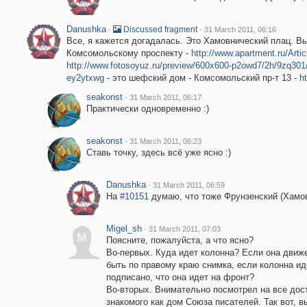
Danushka
·
·
Discussed fragment
31 March 2011, 06:16
Все, я кажется догадалась. Это Хамовнический плац. В
Комсомольскому проспекту -
http://www.apartment.ru/Arti
http://www.fotosoyuz.ru/preview/600x600-p2owd7/2h/9zq30
ey2ytxwg
- это шефский дом - Комсомольский пр-т 13 -
h
seakonst
·
31 March 2011, 06:17
Практически одновременно :)
seakonst
·
31 March 2011, 06:23
Ставь точку, здесь всё уже ясно :)
Danushka
·
31 March 2011, 06:59
На
#10151
думаю, что тоже Фрунзенский (Хамов
Migel_sh
·
31 March 2011, 07:03
M
Поясните, пожалуйста, а что ясно?
Во-первых. Куда идет колонна? Если она движ
быть по правому краю снимка, если колонна ид
подписано, что она идет на фронт?
Во-вторых. Внимательно посмотрел на все до
знакомого как дом Союза писателей. Так вот, в