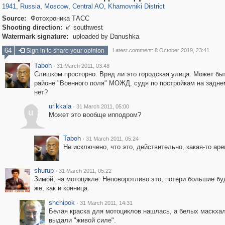
1941
,
Russia
,
Moscow
,
Central AO
,
Khamovniki District
Source:
Фотохроника ТАСС
Shooting direction:
southwest

Watermark signature:
uploaded by Danushka
64
Sign in to share your opinion
Latest comment: 8 October 2019, 23:41
Taboh
·
31 March 2011, 03:48
Слишком просторно. Вряд ли это городская улица. Может быт
районе "Военного поля" МОЖД, судя по постройкам на задне
нет?
urikkala
·
31 March 2011, 05:00
u
Может это вообще ипподром?
Taboh
·
31 March 2011, 05:24
Не исключено, что это, действительно, какая-то арен
shurup
·
31 March 2011, 05:22
Зимой, на мотоцикле. Неповоротливо это, потери большие буд
же, как и конница.
shchipok
·
31 March 2011, 14:31
Белая краска для мотоциклов нашлась, а белых маскхал
выдали "живой силе".