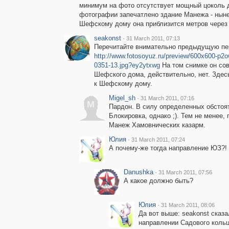
минимум на фото отсутствует мощный цоколь д
фотографии запечатлено здание Манежа - ныне
Шефскому дому она приблизится метров через 
seakonst
·
31 March 2011, 07:13
Перечитайте внимательно предыдущую пе
http://www.fotosoyuz.ru/preview/600x600-p
0351-13.jpg?ey2ytxwg
На том снимке он сов
Шефского дома, действительно, нет. Здес
к Шефскому дому.
Migel_sh
·
31 March 2011, 07:16
M
Пардон. В силу определенных обстоят
Блокировка, однако ;). Тем не менее,
Манеж Хамовнических казарм.
Юлия
·
31 March 2011, 07:24
А почему-же тогда направление ЮЗ?!
Danushka
·
31 March 2011, 07:56
А какое должно быть?
Юлия
·
31 March 2011, 08:06
Да вот выше: seakonst сказа
направлении Садового кольц