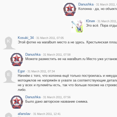
Danushka
·
31 March 2011, 
Колонна - да, но объек
Юлия
·
31 March 2011,
Это всё. Пора отдых
Kosuki_34
·
31 March 2011, 07:05
K
Этой фотке на waralbum место а не здесь. Крестьянская пло
Danushka
·
31 March 2011, 07:58
Можете разместить ее на waralbum.ru Место уже установ
Egor
·
31 March 2011, 07:34
E
Начнём с того, что колонна ещё только построилась и никуда
мотоциклов не напряжён в ухвате за соответствующие детал
не у всех и пулемёты есть, так что больше похоже на строе
либо.
Danushka
·
31 March 2011, 07:56
Было дано авторское название снимка.
afanslav
·
31 March 2011, 12:41