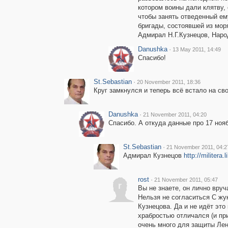
котором воины дали клятву,
чтобы занять отведенный ем
бригады, состоявшей из мор
Адмирал Н.Г.Кузнецов, Нар
Danushka
·
13 May 2011, 14:49
Спасибо!
St.Sebastian
·
20 November 2011, 18:36
Круг замкнулся и теперь всё встало на св
Danushka
·
21 November 2011, 04:20
Спасибо. А откуда данные про 17 ноя
St.Sebastian
·
21 November 2011, 04:2
Адмирал Кузнецов
http://militera
rost
·
21 November 2011, 05:47
r
Вы не знаете, он лично вру
Нельзя не согласиться С жук
Кузнецова. Да и не идёт это 
храбростью отличался (и при
очень много для защиты Лен