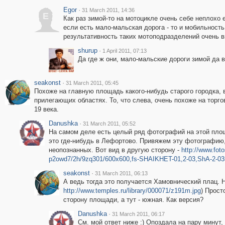
Egor
·
31 March 2011, 14:36
E
Как раз зимой-то на мотоцикле очень себе неплохо 
если есть мало-мальская дорога - то и мобильность
результативность таких мотоподразделений очень в
shurup
·
1 April 2011, 07:13
Да где ж они, мало-мальские дороги зимой да в 
seakonst
·
31 March 2011, 05:45
Похоже на главную площадь какого-нибудь старого городка,
прилегающих областях. То, что слева, очень похоже на торг
19 века.
Danushka
·
31 March 2011, 05:52
На самом деле есть целый ряд фотографий на этой площ
это где-нибудь в Лефортово. Привяжем эту фотографию
неопознанных. Вот вид в другую сторону -
http://www.fot
p2owd7/2h/9zq301/600x600,fs-SHAIKHET-01,2-03,ShA-2-03
seakonst
·
31 March 2011, 06:13
А ведь тогда это получается Хамовнический плац. 
http://www.temples.ru/library/000071/z191m.jpg
) Прост
сторону площади, а тут - южная. Как версия?
Danushka
·
31 March 2011, 06:17
См. мой ответ ниже :) Опоздала на пару минут, 