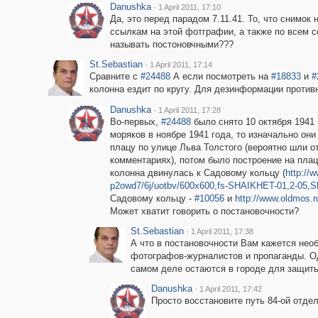
Danushka
·
1 April 2011, 17:10
Да, это перед парадом 7.11.41. То, что снимок
ссылкам на этой фотграфии, а также по всем 
называть постоновчными???
St.Sebastian
·
1 April 2011, 17:14
Сравните с
#24488
А если посмотреть на
#18833
и
#
колонна ездит по кругу. Для дезинформации против
Danushka
·
1 April 2011, 17:28
Во-первых,
#24488
было снято 10 октября 1941 
моряков в ноябре 1941 года, то изначально он
плацу по улице Льва Толстого (вероятно шли от
комментариях), потом было построение на плац
колонна двинулась к Садовому кольцу (
http://
p2owd7/6j/uotbv/600x600,fs-SHAIKHET-01,2-05,
Садовому кольцу -
#10056
и
http://www.oldmos.r
Может хватит говорить о постановочности?
St.Sebastian
·
1 April 2011, 17:38
А что в постановочности Вам кажется не
фотографов-журналистов и пропаганды. Од
самом деле остаются в городе для защиты.
Danushka
·
1 April 2011, 17:42
Просто восстановите путь 84-ой отдел