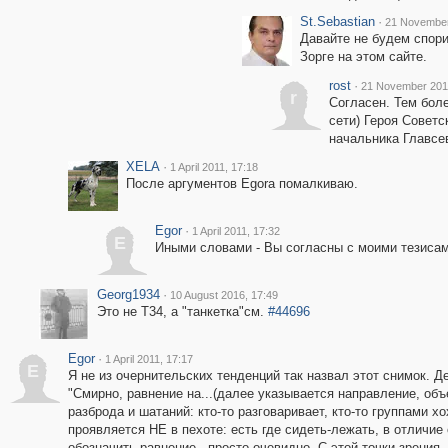
St.Sebastian
·
21 November
Давайте не будем спор
Зорге на этом сайте.
rost
·
21 November 2011
r
Согласен. Тем боле
сети) Героя Совет
начальника Главсе
XELA
·
1 April 2011, 17:18
После аргументов Egorа помалкиваю.
Egor
·
1 April 2011, 17:32
E
Иными словами - Вы согласны с моими тезиса
Georg1934
·
10 August 2016, 17:49
Это не Т34, а "танкетка"см.
#44696
Egor
·
1 April 2011, 17:17
E
Я не из очернительских тенденций так назвал этот снимок. Де
"Смирно, равнение на...(далее указывается направление, объ
разброда и шатаний: кто-то разговаривает, кто-то группами хо
проявляется НЕ в пехоте: есть где сидеть-лежать, в отличие
обозначить равнение - просто очевидно. С этой точки зрения