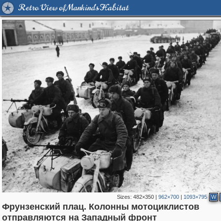
Retro View of Mankind's Habitat
Sizes:
482×350
|
962×700
|
1093×795
W
Фрунзенский плац. Колонны мотоциклистов
319,861
1,406,871
160,009
8,286
29,248
5,916
19,395
722
отправляются на Западный фронт