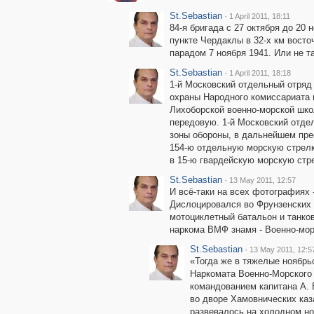
St.Sebastian
·
1 April 2011, 18:11
84-я бригада с 27 октября до 20
пункте Чердаклы в 32-х км восто
парадом 7 ноября 1941. Или не т
St.Sebastian
·
1 April 2011, 18:18
1-й Московский отдельный отряд
охраны Народного комиссариата 
Лихоборской военно-морской шко
передовую. 1-й Московский отде
зоны обороны, в дальнейшем прео
154-ю отдельную морскую стрелк
в 15-ю гвардейскую морскую стр
St.Sebastian
·
13 May 2011, 12:57
И всё-таки на всех фотографиях 
Дислоцировался во Фрунзенских 
мотоциклетный батальон и танков
наркома ВМФ знамя - Военно-мо
St.Sebastian
·
13 May 2011, 12:5
«Тогда же в тяжелые ноябрь
Наркомата Военно-Морского
командованием капитана А. В
во дворе Хамовнических каз
развевалось на холодном но