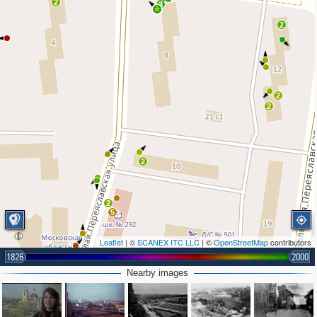
2
3
2
2
2
2
2
5
Leaflet
| ©
SCANEX ITC LLC
| ©
OpenStreetMap
contributors
1826
2000
Nearby images