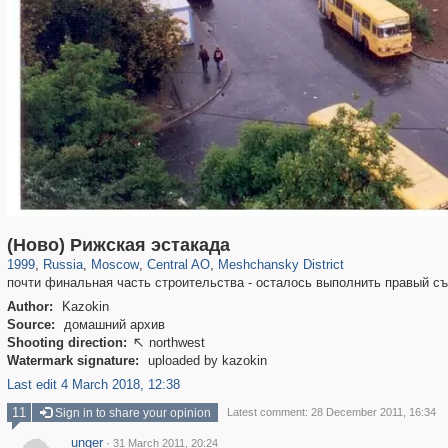
319,861
1,406,849
160,009
8,286
29,243
5,916
10,185
264
(Ново) Рижская эстакада
1999
,
Russia
,
Moscow
,
Central AO
,
Meshchansky District
почти финальная часть строительства - осталось выполнить правый с
Author:
Kazokin
Source:
домашний архив
Shooting direction:
northwest

Watermark signature:
uploaded by kazokin
Last edit 4 March 2018, 12:38
11
Sign in to share your opinion
Latest comment: 28 December 2011, 16:34
unger
·
31 March 2011, 20:24