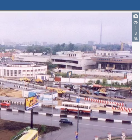
1
3
5k
3