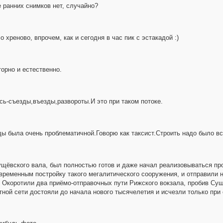
е ранних снимков нет, случайно?
 хреново, впрочем, как и сегодня в час пик с эстакадой :)
орно и естественно.
сь-съезды,въезды,развороты.И это при таком потоке.
ы была очень проблематичной.Говорю как таксист.Строить надо было вс
Сущёвского вала, был полностью готов и даже начал реализовываться пр
временным постройку такого мегалитического сооружения, и отправили н
 Окоротили два приёмо-отправочных пути Рижского вокзала, пробив Сущ
ной сети достояли до начала нового тысячелетия и исчезли только при 