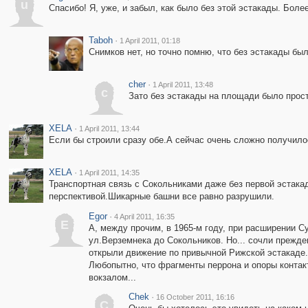
u
Спасибо! Я, уже, и забыл, как было без этой эстакады. Боле
Taboh
·
1 April 2011, 01:18
Снимков нет, но точно помню, что без эстакады было
cher
·
1 April 2011, 13:48
c
Зато без эстакады на площади было прост
XELA
·
1 April 2011, 13:44
Если бы строили сразу обе.А сейчас очень сложно получило
XELA
·
1 April 2011, 14:35
Транспортная связь с Сокольниками даже без первой эстакад
перспективой.Шикарные башни все равно разрушили.
Egor
·
4 April 2011, 16:35
E
А, между прочим, в 1965-м году, при расширении 
ул.Верземнека до Сокольников. Но... сочли прежде
открыли движение по привычной Рижской эстакаде.
Любопытно, что фрагменты перрона и опоры контакт
вокзалом...
Chek
·
16 October 2011, 16:16
C