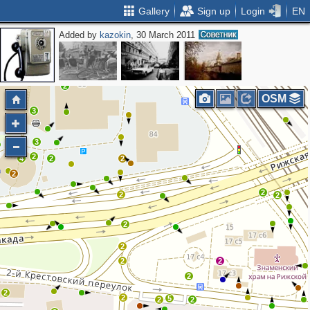
Gallery
Sign up
Login
EN
Added by
kazokin
, 30 March 2011
3
2
2
2
OSM
3
3
2
4
2
2
2
2
2
2
2
2
2
2
2
2
2
5
2
2