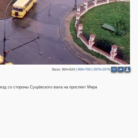
Sizes:
864×624
|
968×700
|
2870×2076
W
ъезд со стороны Сущёвского вала на проспект Мира