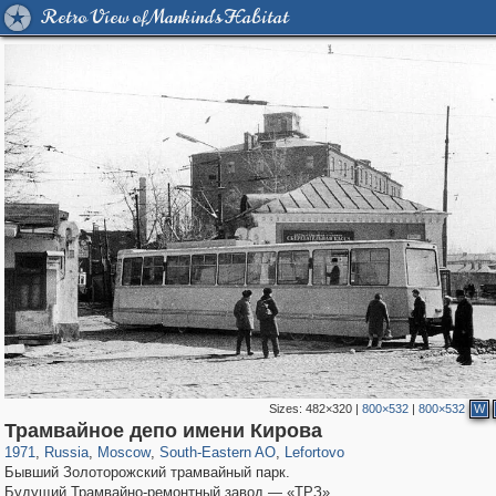
Retro View of Mankind's Habitat
Sizes:
482×320
|
800×532
|
800×532
W
319,779
1,406,257
8,286
11,379
29,243
197
2,931
80
Трамвайное депо имени Кирова
1971
,
Russia
,
Moscow
,
South-Eastern AO
,
Lefortovo
Бывший Золоторожский трамвайный парк.
Будущий Трамвайно-ремонтный завод — «ТРЗ».