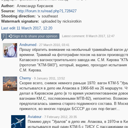
Author:
Александр Кирсанов
Source:
http://forum.tr.ru/read.php?1,728427
Shooting direction:
southeast

Watermark signature:
uploaded by nicksirotkin
Last edit 11 March 2017, 12:20
7
Sign in to share your opinion
Latest comment: 8 March 2017, 12:47
Andrumed
·
27 March 2010, 03:41
Прошу обратить внимание на необычный трамвайный вагон дл
времени. Трамвай на фотографии похож на вагон производств
Катавского вагоностроительного завода им. С.М. Кирова "КТ
(прототип "КТМ-5М3"), который, видимо, проходил испытания 
С.М. Кирова.
Cherny
·
9 January 2011, 13:52
Скорее всего, снимок немного раньше 1970: вагон КТМ-5 "Ура
испытывался в депо им.Апакова в 1966-68 на 26 маршруте. Ч
делал в Кировском депо (в то время укомплектованном дов
вагонами КМ,С, послевоенными МТВ-82), непонятно. Возможн
предполагалась замена старого подвижного состава. В Моск
прижился, во многих городах БСССР до сих пор бегает...
Aviateur
·
7 February 2012, 20:35
Помимо двух "Уралов" в депо им. Апакова, в 1970-м в К
испытывался ещё один КТМ-5 с ТИСУ. С пассажирами он