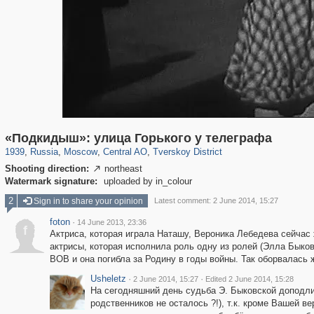
319,780
1,406,448
159,978
8,286
29,243
5,916
53,034
2,283
«Подкидыш»: улица Горького у телеграфа
1939
,
Russia
,
Moscow
,
Central AO
,
Tverskoy District
Shooting direction:
northeast

Watermark signature:
uploaded by in_colour
2
Sign in to share your opinion
Latest comment: 2 June 2014, 15:27
foton
·
14 June 2013, 23:36
f
Актриса, которая играла Наташу, Вероника Лебедева сейчас 
актрисы, которая исполнила роль одну из ролей (Элла Быковс
ВОВ и она погибла за Родину в годы войны. Так оборвалась 
Usheletz
·
·
2 June 2014, 15:27
Edited 2 June 2014, 15:28
На сегодняшний день судьба Э. Быковской доподлин
родственников не осталось ?!), т.к. кроме Вашей в