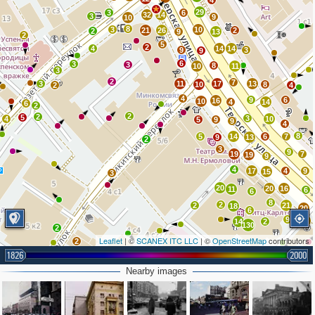
4
29
3
6
32
14
3
9
10
8
3
10
21
26
2
2
9
13
2
5
2
4
14
14
9
3
9
6
3
3
8
10
11
3
2
7
3
11
17
13
10
8
2
4
4
9
6
16
10
4
14
6
2
2
2
5
3
4
10
5
9
9
4
8
5
14
6
7
9
13
2
3
9
19
7
19
9
4
17
4
9
15
3
20
20
16
11
6
6
8
2
2
21
18
20
6
9
71
14
2
130
2
Leaflet
| ©
SCANEX ITC LLC
| ©
OpenStreetMap
contributors
2
3
2
1826
2000
2
Nearby images
4
2
3
3
57