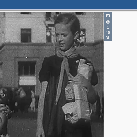
3
1
3
3
10
2
3k
2
2
3
2