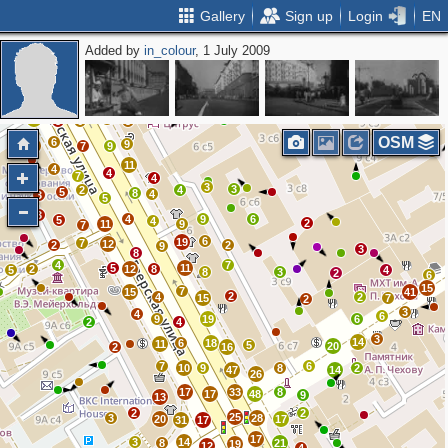
Gallery
Sign up
Login
EN
Added by
in_colour
, 1 July 2009
2
2
21
34
31
24
4
11
11
14
16
10
11
9
8
6
3
OSM
6
9
10
7
9
2
11
4
4
7
4
3
3
2
4
5
8
4
3
5
3
4
9
6
5
4
2
11
9
7
6
19
7
12
2
2
9
3
8
4
7
5
11
2
12
8
5
4
8
3
2
6
15
7
15
41
2
4
2
15
7
2
3
4
6
9
19
6
2
4
3
14
6
18
11
5
20
2
16
7
6
10
9
8
2
47
14
26
17
33
8
17
48
9
13
2
2
25
3
28
20
17
31
17
17
3
14
8
21
19
12