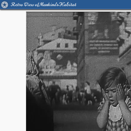
Retro View of Mankind's Habitat