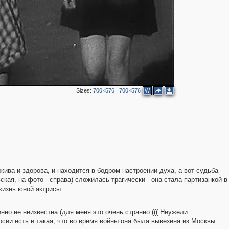
2
3
Sizes:
700×576
|
700×576
W
2
жива и здорова, и находится в бодром настроении духа, а вот судьба
кая, на фото - справа) сложилась трагически - она стала партизанкой в
жизнь юной актрисы...
но не неизвестна (для меня это очень странно:((( Неужели
ерсии есть и такая, что во время войны она была вывезена из Москвы