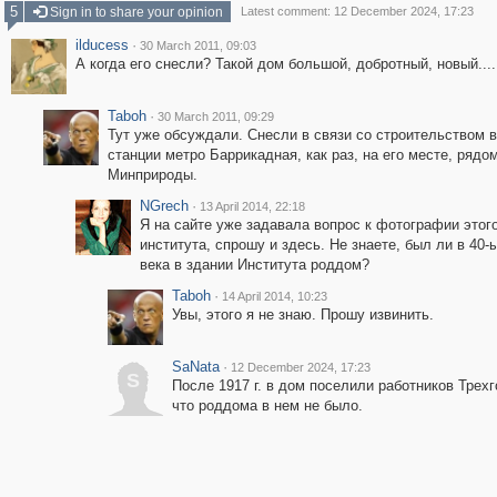
5
Sign in to share your opinion
Latest comment: 12 December 2024, 17:23
ilducess
·
30 March 2011, 09:03
А когда его снесли? Такой дом большой, добротный, новый....
Taboh
·
30 March 2011, 09:29
Тут уже обсуждали. Снесли в связи со строительством 
станции метро Баррикадная, как раз, на его месте, рядо
Минприроды.
NGrech
·
13 April 2014, 22:18
Я на сайте уже задавала вопрос к фотографии этог
института, спрошу и здесь. Не знаете, был ли в 40-
века в здании Института роддом?
Taboh
·
14 April 2014, 10:23
Увы, этого я не знаю. Прошу извинить.
SaNata
·
12 December 2024, 17:23
S
После 1917 г. в дом поселили работников Трехг
что роддома в нем не было.