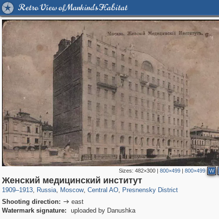
Retro View of Mankind's Habitat
Sizes:
482×300
|
800×499
|
800×499
W
319,780
1,406,255
159,978
8,286
29,243
5,916
13,344
396
Женский медицинский институт
1909
–
1913
,
Russia
,
Moscow
,
Central AO
,
Presnensky District
Shooting direction:
east

Watermark signature:
uploaded by Danushka