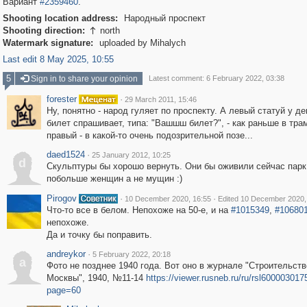
Вариант
#2359460
.
Shooting location address:
Народный проспект
Shooting direction:
north

Watermark signature:
uploaded by Mihalych
Last edit 8 May 2025, 10:55
5
Sign in to share your opinion
Latest comment: 6 February 2022, 03:38
forester
·
29 March 2011, 15:46
Ну, понятно - народ гуляет по проспекту. А левый статуй у де
билет спрашивает, типа: "Вашшш билет?", - как раньше в тра
правый - в какой-то очень подозрительной позе...
daed1524
·
25 January 2012, 10:25
d
Скульптуры бы хорошо вернуть. Они бы оживили сейчас парк
побольше женщин а не мущин :)
Pirogov
·
·
10 December 2020, 16:55
Edited 10 December 2020,
Что-то все в белом. Непохоже на 50-е, и на
#1015349
,
#10680
непохоже.
Да и точку бы поправить.
andreykor
·
5 February 2022, 20:18
a
Фото не позднее 1940 года. Вот оно в журнале "Строительств
Москвы", 1940, №11-14
https://viewer.rusneb.ru/ru/rsl600003017
page=60