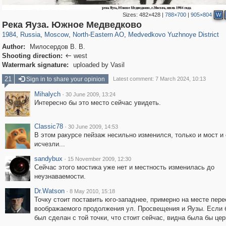
Sizes:
482×428
|
788×700
|
905×804
W
319,780
1,406,514
8,286
24,488
29,243
250
369
8
Река Яуза. Южное Медведково
1984
,
Russia
,
Moscow
,
North-Eastern AO
,
Medvedkovo Yuzhnoye District
Author:
Милосердов В. В.
Shooting direction:
west

Watermark signature:
uploaded by Vasil
21
Sign in to share your opinion
Latest comment: 7 March 2024, 10:13
Mihalych
·
30 June 2009, 13:24
Интересно бы это место сейчас увидеть.
Classic78
·
30 June 2009, 14:53
В этом ракурсе пейзаж несильно изменился, только и мост и
исчезли...
sandybux
·
15 November 2009, 12:30
Сейчас этого мостика уже нет и местность изменилась до
неузнаваемости.
Dr.Watson
·
8 May 2010, 15:18
Точку стоит поставить юго-западнее, примерно на месте пер
воображаемого продолжения ул. Просвещения и Яузы. Если 
был сделан с той точки, что стоит сейчас, видна была бы цер