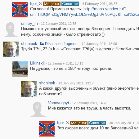
Igor_S
·
4 February 2011, 06:37
Согласен! Примерно здесь:
http://maps.yandex.ru/?
um=hlBQMn01gVNMYywEOLS-wQgJ-3VNoPQv&l=sat%2Cs
dmitry_m
·
12 January 2011, 12:55
d
Помню этот ужасный мостик, всегда без перил. Переходить Я
нему, особенно зимой - было стремновато ))
shchipok
·
·
Discussed fragment
12 January 2011, 13:06
Труба ТЭЦ 27 (a.k.a. «Северная ТЭЦ») в деревне Челобитьев
Likinskij
·
12 January 2011, 13:13
Не думаю, что её в 1984-м году построили.
shchipok
·
12 January 2011, 13:17
А какой другой высоченный объект (явно энергетич
поблизости?
Vanoyugnyi
·
12 January 2011, 14:20
V
Мне кажется это не труба, а часть высотки.
Igor_S
·
30 January 2011, 1
Это скорее всего дом 10 по Заповедной ул