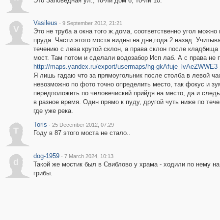
Это Заповедная ул., то-ли дом 6, то-ли 10.
Vasileus
·
9 September 2012, 21:21
V
Это не труба а окна того ж.дома, соответственно угол можно
пруда. Части этого моста видны на дне,года 2 назад. Учитыв
течению с лева крутой склон, а права склон после кладбища
мост. Там потом и сделали водозабор Исп лаб. А с права не 
http://maps.yandex.ru/export/usermaps/hg-gkAfuje_lvAeZWWE
Я лишь гадаю что за прямоугольник после столба в левой ч
невозможно по фото точно определить место, так фокус и зу
передположить по человечиский прийдя на место, да и следы
в разное время. Один прямо к пуду, другой чуть ниже по теч
где уже река.
Toris
·
25 December 2012, 07:29
T
Году в 87 этого моста не стало..
dog-1959
·
7 March 2024, 10:13
d
Такой же мостик был в Свиблово у храма - ходили по нему на
грибы.