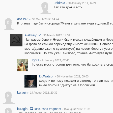
urikkala
·
30 January 2011, 14:24
u
Так это дом и есть!
dos1975
·
30 March 2012, 14:24
d
Кто знает где были огороды?Меня в детстве туда водили.В го
AlekseySV
·
30 March 2012, 14:39
На правом берегу Яузы и были между кладбищем и Черм
на фото за спиной переходящей мост женщины. Сейчас т
моста(давно уже не существует) на левом берегу яузы е
копошится. Но это уже Свиблово, точнее Института пути 
IgorT
·
9 January 2017, 07:43
То есть мост строили для того, что бы ходить в ого
Dr.Watson
·
30 November 2021, 09:03
ходили по нему пешком и скотину гоняли пасти
было пойти в "Диету" на Юрловский.
kulagin
·
14 August 2012, 20:32
k
kulagin
·
·
Discussed fragment
15 August 2012, 11:31
k