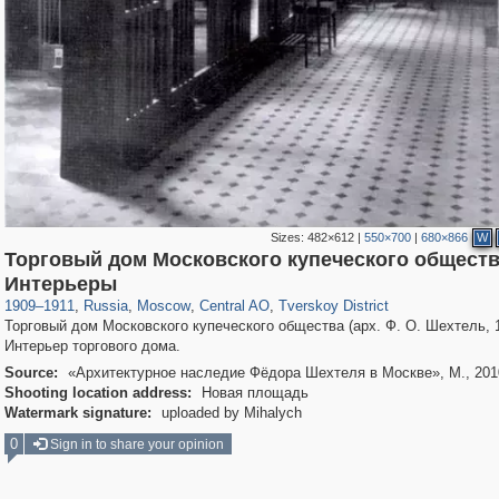
Sizes:
482×612
|
550×700
|
680×866
W
Торговый дом Московского купеческого обществ
319,878
1,407,206
160,021
8,286
29,248
5,916
53,055
2,283
Интерьеры
1909
–
1911
,
Russia
,
Moscow
,
Central AO
,
Tverskoy District
Торговый дом Московского купеческого общества (арх. Ф. О. Шехтель, 19
Интерьер торгового дома.
Source:
«Архитектурное наследие Фёдора Шехтеля в Москве», М., 201
Shooting location address:
Новая площадь
Watermark signature:
uploaded by Mihalych
0
Sign in to share your opinion