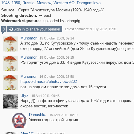
1948
–
1950
,
Russia
,
Moscow
,
Western AO
,
Dorogomilovo
Source:
Серия "Архитектура Москвы (1920- 1940 годы)"
Shooting direction:
east

Watermark signature:
uploaded by oriongdg
8
Sign in to share your opinion
Latest comment: 9 July 2012, 15:31
Muhomor
·
15 October 2009, 09:14
А это дом 31 по Кутузовскому - точку съёмки надоть перенес
сквер перед 27 английской (дом 28 по Кутузовскому)спецшко
Muhomor
·
15 October 2009, 09:15
PS торчит угол дома 33. И виден Кутузовский переулок дом 
Muhomor
·
16 October 2009, 15:50
http://oldmos.ru/photo/view/6202
вот на заднем плане те же дома лет 15 спустя
Ufyz
·
15 April 2011, 09:45
Народ!)) на фотографии указана дата 1937 год и это направл
скорее восток, юго-восток
Danushka
·
15 April 2011, 10:10
Указан год постройки дома.
AlexAG
·