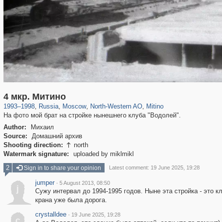
319,716
1,405,781
8,286
8,080
29,243
112
279
10
4 мкр. Митино
1993
–
1998
,
Russia
,
Moscow
,
North-Western AO
,
Mitino
На фото мой брат на стройке нынешнего клуба "Водолей".
Author:
Михаил
Source:
Домашний архив
Shooting direction:
north

Watermark signature:
uploaded by miklmikl
2
Sign in to share your opinion
Latest comment: 19 June 2025, 19:28
jumper
·
5 August 2013, 08:50
j
Сужу интервал до 1994-1995 годов. Ныне эта стройка - это кл
крана уже была дорога.
crystalldee
·
19 June 2025, 19:28
c