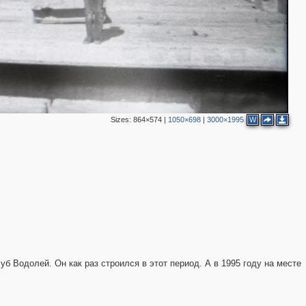
Sizes:
864×574
|
1050×698
|
3000×1995
W
уб Водолей. Он как раз строился в этот период. А в 1995 году на месте