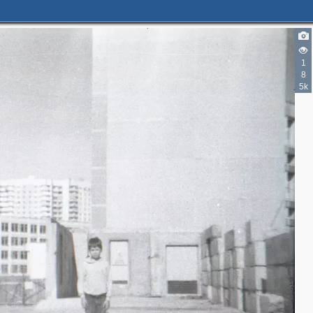
1
8
5k