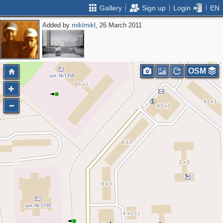
Gallery
Sign up
Login
EN
Added by
miklmikl
, 26 March 2011
OSM