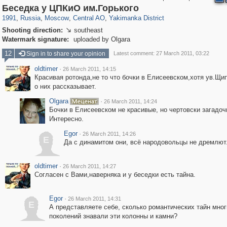
319,780
1,406,514
159,978
8,286
29,243
5,916
13,375
458
Беседка у ЦПКиО им.Горького
1991
,
Russia
,
Moscow
,
Central AO
,
Yakimanka District
Shooting direction:
southeast

Watermark signature:
uploaded by Olgara
12
Sign in to share your opinion
Latest comment: 27 March 2011, 03:22
oldtimer
·
26 March 2011, 14:15
Красивая ротонда,не то что бочки в Елисеевском,хотя ув.Щип
о них рассказывает.
Olgara
·
26 March 2011, 14:24
Бочки в Елисеевском не красивые, но чертовски загадоч
Интересно.
Egor
·
26 March 2011, 14:26
E
Да с динамитом они, всё народовольцы не дремлют.
oldtimer
·
26 March 2011, 14:27
Согласен с Вами,наверняка и у беседки есть тайна.
Egor
·
26 March 2011, 14:31
E
А представляете себе, сколько романтических тайн мног
поколений знавали эти колонны и камни?