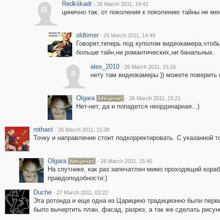
Redkiikadr
·
26 March 2011, 14:42
R
цинично так: от поколения к поколению тайны не ме
oldtimer
·
26 March 2011, 14:49
Говорят,теперь под куполом видеокамера,чтоб
больше тайн,ни романтических,ни банальных.
alex_2010
·
26 March 2011, 15:16
a
нету там видеокамеры )) можете поверить н
Olgara
·
26 March 2011, 15:21
Нет-нет, да и попадется неординарная...)
rothast
·
26 March 2011, 15:38
Точку и направление стоит подкорректировать. С указанной 
Olgara
·
26 March 2011, 15:45
На спутнике, как раз запечатлен мимо проходящий корабл
правдоподобности:)
Duche
·
27 March 2011, 03:22
Эта ротонда и еще одна из Царицино традиционно были пер
было вычертить план, фасад, разрез, а так же сделать рисун