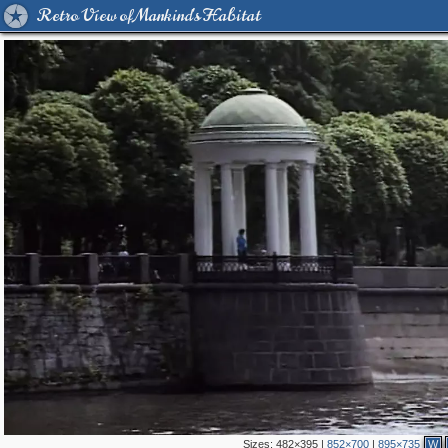
Retro View of Mankind's Habitat
Sizes:
482×395
|
852×700
|
895×735
W