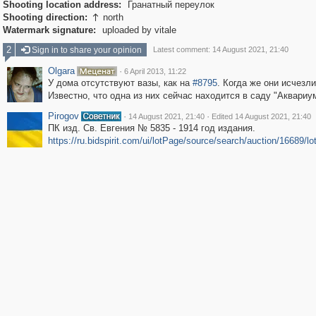
Shooting location address:
Гранатный переулок
Shooting direction:
north

Watermark signature:
uploaded by vitale
2
Sign in to share your opinion
Latest comment: 14 August 2021, 21:40
Olgara
·
6 April 2013, 11:22
У дома отсутствуют вазы, как на
#8795
. Когда же они исчезл
Известно, что одна из них сейчас находится в саду "Аквариум
Pirogov
·
·
14 August 2021, 21:40
Edited 14 August 2021, 21:40
ПК изд. Св. Евгения № 5835 - 1914 год издания.
https://ru.bidspirit.com/ui/lotPage/source/search/auction/16689/lo