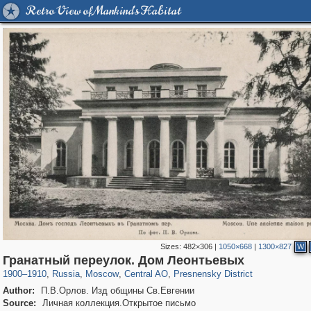
Retro View of Mankind's Habitat
Sizes:
482×306
|
1050×668
|
1300×827
W
319,882
1,407,375
160,021
8,286
29,248
5,916
13,345
396
Гранатный переулок. Дом Леонтьевых
1900
–
1910
,
Russia
,
Moscow
,
Central AO
,
Presnensky District
Author:
П.В.Орлов. Изд общины Св.Евгении
Source:
Личная коллекция.Открытое письмо