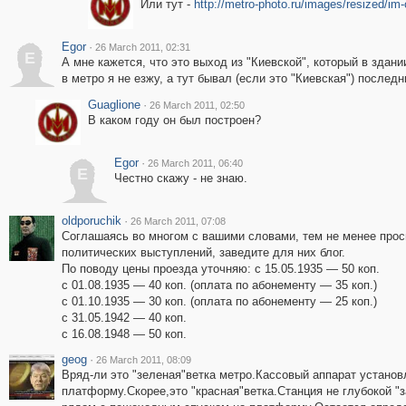
Или тут -
http://metro-photo.ru/images/resized/im
Egor
·
26 March 2011, 02:31
E
А мне кажется, что это выход из "Киевской", который в здан
в метро я не езжу, а тут бывал (если это "Киевская") последни
Guaglione
·
26 March 2011, 02:50
В каком году он был построен?
Egor
·
26 March 2011, 06:40
E
Честно скажу - не знаю.
oldporuchik
·
26 March 2011, 07:08
Соглашаясь во многом с вашими словами, тем не менее прос
политических выступлений, заведите для них блог.
По поводу цены проезда уточняю: с 15.05.1935 — 50 коп.
с 01.08.1935 — 40 коп. (оплата по абонементу — 35 коп.)
с 01.10.1935 — 30 коп. (оплата по абонементу — 25 коп.)
с 31.05.1942 — 40 коп.
с 16.08.1948 — 50 коп.
geog
·
26 March 2011, 08:09
Вряд-ли это "зеленая"ветка метро.Кассовый аппарат установ
платформу.Скорее,это "красная"ветка.Станция не глубокой "з