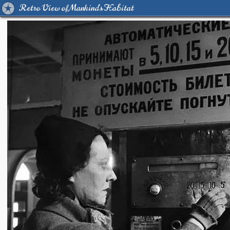
Retro View of Mankind's Habitat