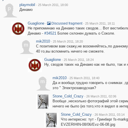
playmobil
·
25 March 2011, 18:00
p
Динамо
Guaglione
·
·
Discussed fragment
25 March 2011, 18:11
Не припоминаю на Динамо таких сводов... Вот вестибюл
Динамо -
#34521
Более склонен думать о Соколе.
mik2010
·
25 March 2011, 18:20
m
C позитивом вам скажу,не возомняйтесь,по данному
40 го,вы вспомнить ничего не сможете.
Guaglione
·
25 March 2011, 18:24
Ну, сводов таких на Динамо как не было, так и 
mik2010
·
25 March 2011, 18:40
m
Да и вообще,трудно говорить о снимках ,г
это " Электрозаводская?
Stone_Cold_Crazy
·
26 March 2011, 02:06
Вообще ,несколько фотографий этой серии
ничего не было (из того,что я видел в инт
Stone_Cold_Crazy
·
26 March 2011, 03:14
Что интересно: тут - Гринберг fs-markg
EVZERIHIN-08/06/Evz-06-08.jpg