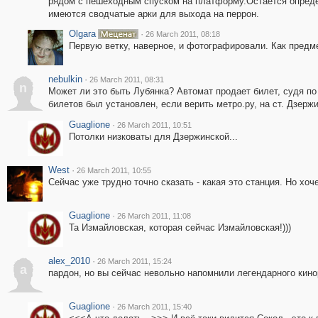
рядом с пешеходным спуском на платформу.Остается определ
имеются сводчатые арки для выхода на перрон.
Olgara
·
26 March 2011, 08:18
Первую ветку, наверное, и фотографировали. Как предме
nebulkin
·
26 March 2011, 08:31
n
Может ли это быть Лубянка? Автомат продает билет, судя п
билетов был установлен, если верить метро.ру, на ст. Дзержи
Guaglione
·
26 March 2011, 10:51
Потолки низковаты для Дзержинской...
West
·
26 March 2011, 10:55
Сейчас уже трудно точно сказать - какая это станция. Но хочет
Guaglione
·
26 March 2011, 11:08
Та Измайловская, которая сейчас Измайловская!)))
alex_2010
·
26 March 2011, 15:24
a
пардон, но вы сейчас невольно напомнили легендарного киноре
Guaglione
·
26 March 2011, 15:40