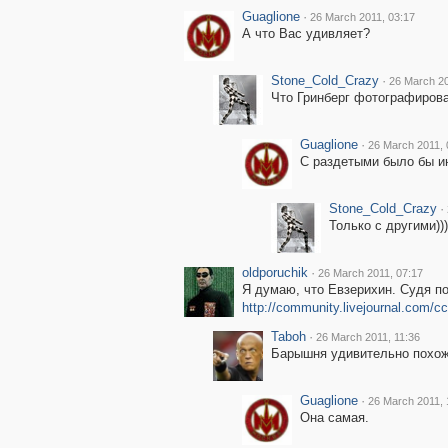
Guaglione
·
26 March 2011, 03:17
А что Вас удивляет?
Stone_Cold_Crazy
·
26 March 20
Что Гринберг фотографирова
Guaglione
·
26 March 2011, 
С раздетыми было бы ин
Stone_Cold_Crazy
·
Только с другими)))
oldporuchik
·
26 March 2011, 07:17
Я думаю, что Евзерихин. Судя по
http://community.livejournal.com/c
Taboh
·
26 March 2011, 11:36
Барышня удивительно похож
Guaglione
·
26 March 2011, 
Она самая.