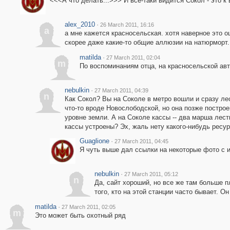
<<<А что делать...>>> И всё-таки видится Сокол - это к 
alex_2010
·
26 March 2011, 16:16
a
а мне кажется красносельская. хотя наверное это о
скорее даже какие-то общие аллюзии на натюрморт...
matilda
·
27 March 2011, 02:04
m
По воспоминаниям отца, на красносельской авт
nebulkin
·
27 March 2011, 04:39
n
Как Сокол? Вы на Соколе в метро вошли и сразу лес
что-то вроде Новослободской, но она позже постро
уровне земли. А на Соколе кассы -- два марша лестн
кассы устроены? Эх, жаль нету какого-нибудь ресур
Guaglione
·
27 March 2011, 04:45
Я чуть выше дал ссылки на некоторые фото с и
nebulkin
·
27 March 2011, 05:12
n
Да, сайт хороший, но все же там больше 
того, кто на этой станции часто бывает. Он 
matilda
·
27 March 2011, 02:05
m
Это может быть охотный ряд