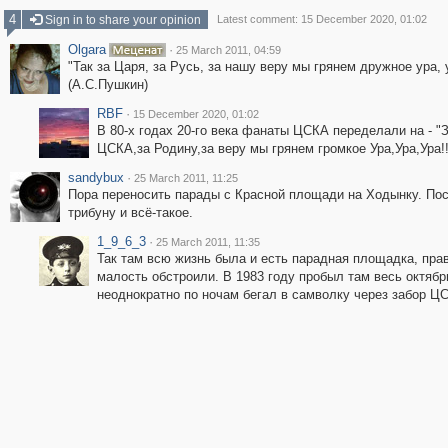
4
Sign in to share your opinion
Latest comment: 15 December 2020, 01:02
Olgara
·
25 March 2011, 04:59
"Так за Царя, за Русь, за нашу веру мы грянем дружное ура, у
(А.С.Пушкин)
RBF
·
15 December 2020, 01:02
В 80-х годах 20-го века фанаты ЦСКА переделали на - "
ЦСКА,за Родину,за веру мы грянем громкое Ура,Ура,Ура!!
sandybux
·
25 March 2011, 11:25
Пора переносить парады с Красной площади на Ходынку. По
трибуну и всё-такое.
1_9_6_3
·
25 March 2011, 11:35
Так там всю жизнь была и есть парадная площадка, пра
малость обстроили. В 1983 году пробыл там весь октябр
неоднократно по ночам бегал в самволку через забор Ц