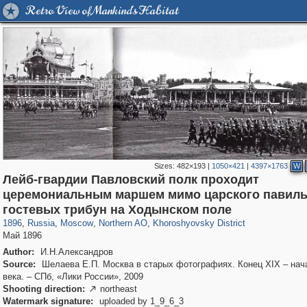
Retro View of Mankind's Habitat
Sizes:
482×193
|
1050×421
|
4397×1763
W
Лейб-гвардии Павловский полк проходит
церемониальным маршем мимо царского павиль
319,780
1,406,255
8,286
22,533
29,243
598
1,902
30
гостевых трибун на Ходынском поле
1896
,
Russia
,
Moscow
,
Northern AO
,
Khoroshyovsky District
Май 1896
Author:
И.Н.Александров
Source:
Шелаева Е.П. Москва в старых фотографиях. Конец XIX – нач
века. – СПб, «Лики России», 2009
Shooting direction:
northeast

Watermark signature:
uploaded by 1_9_6_3