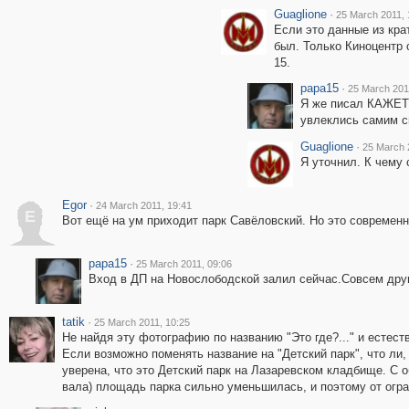
Guaglione
·
25 March 2011, 
Если это данные из крат
был. Только Киноцентр 
15.
papa15
·
25 March 201
Я же писал КАЖЕТС
увлеклись самим сп
Guaglione
·
25 March 
Я уточнил. К чему 
Egor
·
24 March 2011, 19:41
E
Вот ещё на ум приходит парк Савёловский. Но это современно
papa15
·
25 March 2011, 09:06
Вход в ДП на Новослободской залил сейчас.Совсем дру
tatik
·
25 March 2011, 10:25
Не найдя эту фотографию по названию "Это где?..." и естес
Если возможно поменять название на "Детский парк", что ли, 
уверена, что это Детский парк на Лазаревском кладбище. С 
вала) площадь парка сильно уменьшилась, и поэтому от огра