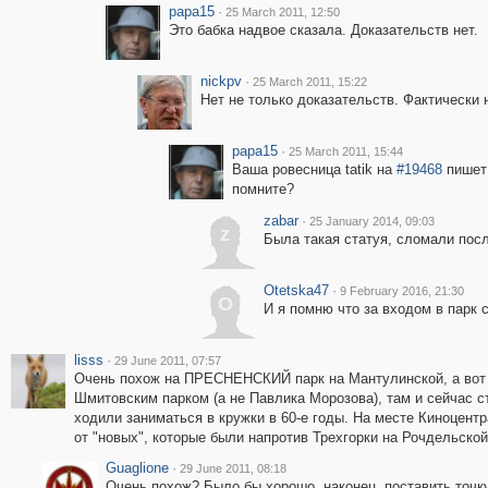
papa15
·
25 March 2011, 12:50
Это бабка надвое сказала. Доказательств нет.
nickpv
·
25 March 2011, 15:22
Нет не только доказательств. Фактически 
papa15
·
25 March 2011, 15:44
Ваша ровесница tatik на
#19468
пишет 
помните?
zabar
·
25 January 2014, 09:03
z
Была такая статуя, сломали пос
Otetska47
·
9 February 2016, 21:30
O
И я помню что за входом в парк 
lisss
·
29 June 2011, 07:57
Очень похож на ПРЕСНЕНСКИЙ парк на Мантулинской, а вот 
Шмитовским парком (а не Павлика Морозова), там и сейчас с
ходили заниматься в кружки в 60-е годы. На месте Киноцентр
от "новых", которые были напротив Трехгорки на Рочдельской
Guaglione
·
29 June 2011, 08:18
Очень похож? Было бы хорошо, наконец, поставить точку