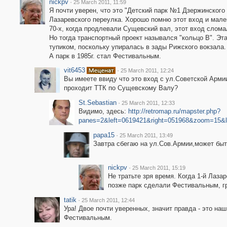
nickpv
·
25 March 2011, 11:59
Я почти уверен, что это "Детский парк №1 Дзержинского 
Лазаревского переулка. Хорошо помню этот вход и мале
70-х, когда продлевали Сущевский вал, этот вход слома
Но тогда транспортный проект назывался "кольцо В". Эт
тупиком, поскольку упиралась в зады Рижского вокзала.
А парк в 1985г. стал Фестивальным.
vit6453
·
25 March 2011, 12:24
Вы имеете ввиду что это вход с ул.Советской Арми
проходит ТТК по Сущевскому Валу?
St.Sebastian
·
25 March 2011, 12:33
Видимо, здесь:
http://retromap.ru/mapster.php?
panes=2&left=0619421&right=051968&zoom=15&l
papa15
·
25 March 2011, 13:49
Завтра сбегаю на ул.Сов.Армии,может быт
nickpv
·
25 March 2011, 15:19
Не тратьте зря время. Когда 1-й Лаза
позже парк сделали Фестивальным, гр
tatik
·
25 March 2011, 12:44
Ура! Двое почти уверенных, значит правда - это на
Фестивальным.