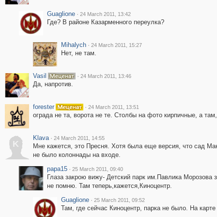
Guaglione
·
24 March 2011, 13:42
Где? В районе Казарменного переулка?
Mihalych
·
24 March 2011, 15:27
Нет, не там.
Vasil
·
24 March 2011, 13:46
Да, напротив.
forester
·
24 March 2011, 13:51
ограда не та, ворота не те. Столбы на фото кирпичные, а там
Klava
·
24 March 2011, 14:55
K
Мне кажется, это Пресня. Хотя была еще версия, что сад Ма
не было колоннады на входе.
papa15
·
25 March 2011, 09:40
Глаза закрою вижу- Детский парк им.Павлика Морозова з
не помню. Там теперь,кажется,Киноцентр.
Guaglione
·
25 March 2011, 09:52
Там, где сейчас Киноцентр, парка не было. На карте