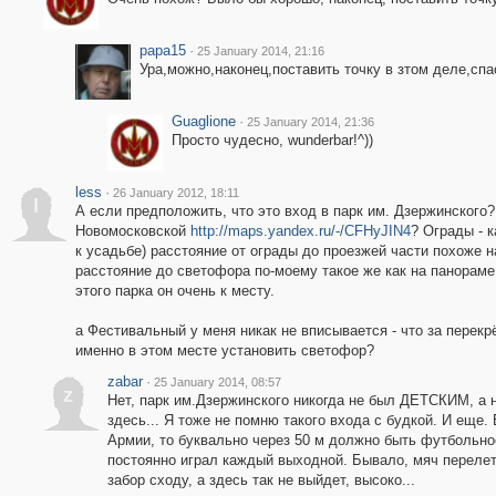
papa15
·
25 January 2014, 21:16
Ура,можно,наконец,поставить точку в зтом деле,спас
Guaglione
·
25 January 2014, 21:36
Просто чудесно, wunderbar!^))
less
·
26 January 2012, 18:11
l
А если предположить, что это вход в парк им. Дзержинского? 
Новомосковской
http://maps.yandex.ru/-/CFHyJIN4
? Ограды - 
к усадьбе) расстояние от ограды до проезжей части похоже н
расстояние до светофора по-моему такое же как на панораме
этого парка он очень к месту.
а Фестивальный у меня никак не вписывается - что за перекр
именно в этом месте установить светофор?
zabar
·
25 January 2014, 08:57
z
Нет, парк им.Дзержинского никогда не был ДЕТСКИМ, а 
здесь... Я тоже не помню такого входа с будкой. И еще.
Армии, то буквально через 50 м должно быть футбольное
постоянно играл каждый выходной. Бывало, мяч перелет
забор сходу, а здесь так не выйдет, высоко...