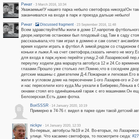
Ринат
·
3 March 2016, 10:34
Уважаемые!У нашего парка небыло светофора никогда!Он там
заканчивался на входе в парк и проезда дальше небыло!
Ринат
·
·
Discussed fragment
23 September 2016, 11:48
Всем здравствуйте!Мы жили в доме 17,напротив футбольного
дворе,напротив остановки был плодовый сад.Там в саду стоя
рассказывала,что там играл в домино и сам солист ансамбля
время ходили играть в футбол.А зимой,рядом со стадионом 
коньки и лыжи.А на счет светофора,сказать ничего не могу.
для входа в парк,нужно перейти улицу,2-ой Лазаревский пер
переулку ходили два маршрута автобуса 12 и 24.Со временем
глазами.Прошло уже столько лет.Помню,что в соседнем двор
детские машины с двигателем Д-4.Пожарная и легковая.Его в
жили в угловом доме на пересечении 1-ого Лазарев-ого и 2-о
и нас переселили кого куда.Мы уехали в Бибирево,Лёнька в
окнами стоял его одинёшенький гараж с его машинами.Он еще
Белозерская.Есть даже фотка.
BoriSSSR
·
14 January 2020, 10:19
B
Примерно в 74-76 г. видел в парке один такой детский ав
nickpv
·
14 January 2020, 12:33
Во-первых, автобусы №19 и 24. Во-вторых, по Лазаревск
улице. Что касаемо светофора, то посмотрите сюда:
#27