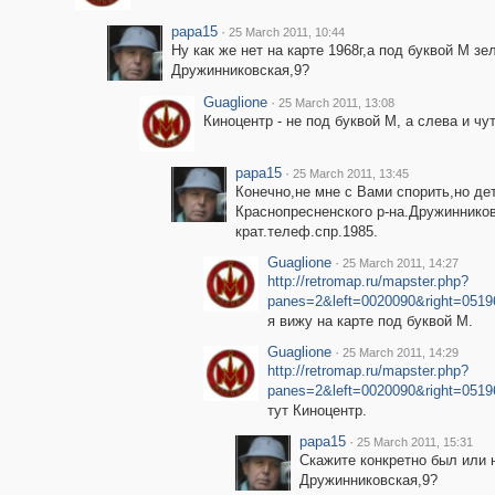
papa15
·
25 March 2011, 10:44
Ну как же нет на карте 1968г,а под буквой М з
Дружинниковская,9?
Guaglione
·
25 March 2011, 13:08
Киноцентр - не под буквой М, а слева и чу
papa15
·
25 March 2011, 13:45
Конечно,не мне с Вами спорить,но де
Краснопресненского р-на.Дружинников
крат.телеф.спр.1985.
Guaglione
·
25 March 2011, 14:27
http://retromap.ru/mapster.php?
panes=2&left=0020090&right=051
я вижу на карте под буквой М.
Guaglione
·
25 March 2011, 14:29
http://retromap.ru/mapster.php?
panes=2&left=0020090&right=051
тут Киноцентр.
papa15
·
25 March 2011, 15:31
Скажите конкретно был или 
Дружинниковская,9?