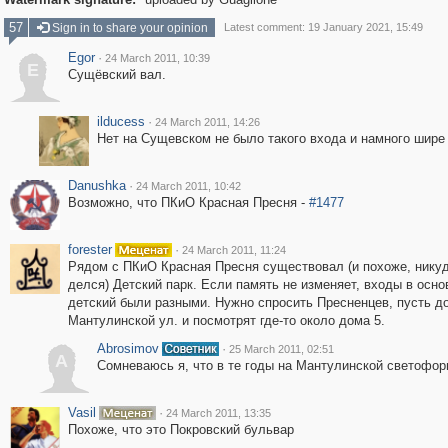
57
Sign in to share your opinion
Latest comment: 19 January 2021, 15:49
Egor
·
24 March 2011, 10:39
E
Сущёвский вал.
ilducess
·
24 March 2011, 14:26
Нет на Сущевском не было такого входа и намного шире 
Danushka
·
24 March 2011, 10:42
Возможно, что ПКиО Красная Пресня -
#1477
forester
·
24 March 2011, 11:24
Рядом с ПКиО Красная Пресня существовал (и похоже, никуд
делся) Детский парк. Если память не изменяет, входы в осно
детский были разными. Нужно спросить Пресненцев, пусть д
Мантулинской ул. и посмотрят где-то около дома 5.
Abrosimov
·
25 March 2011, 02:51
A
Сомневаюсь я, что в те годы на Мантулинской светофор
Vasil
·
24 March 2011, 13:35
Похоже, что это Покровский бульвар