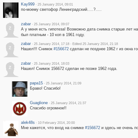
Kay999
·
25 January 2014, 09:01
по-моему светофор Ленинградский.....?.....
zabar
·
25 January 2014, 09:07
z
А у меня есть гипотеза! Возможно дата снимка старше лет на
был платным - 10 коп в 1961 году.
zabar
·
·
25 January 2014, 17:18
Edited 25 January 2014, 21:18
z
Нашел!!! Снимок
#156672
сделан не позднее 1962 г из окна г
zabar
·
25 January 2014, 18:03
z
Нашел! Снимок 156672 сделан не позже 1962 года.
papa15
·
25 January 2014, 21:09
Браво! Спасибо!
Guaglione
·
25 January 2014, 21:37
Спасибо огромное!!
alek48s
·
10 February 2014, 20:00
Мне кажется, что вход на снимке
#156672
и здесь не очень п