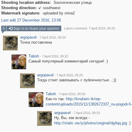
Shooting location address:
Зоологическая улица
Shooting direction:
southwest

Watermark signature:
uploaded by mina2
Last edit 27 December 2016, 13:06
5
Sign in to share your opinion
Latest comment: 7 April 2016, 09:33
argopavel
·
7 April 2016, 09:20
Точка поставлена
Taboh
·
7 April 2016, 09:22
Самый популярный комментарий сегодня! :)
argopavel
·
7 April 2016, 09:25
Тогда стоит завязывать с публичностью...;))
Taboh
·
7 April 2016, 09:30
Как-то так:
http://knafaim.tk/wp-
content/uploads/2015/11/1382672337_nu-pogodi-5-
argopavel
·
7 April 2016, 09:33
Ну, Вы, как всегда -
http://static.ow.ly/photos/original/dg4qq.jpg
:)