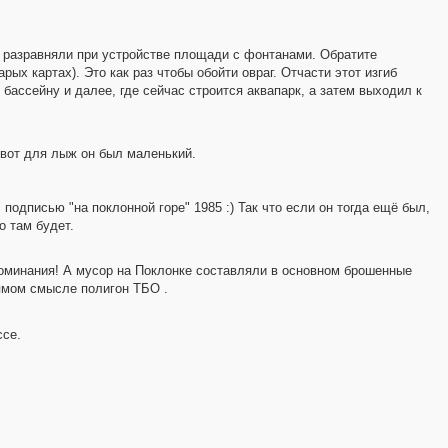
Всё разравняли при устройстве площади с фонтанами. Обратите
ых картах). Это как раз чтобы обойти овраг. Отчасти этот изгиб
бассейну и далее, где сейчас строится аквапарк, а затем выходил к
 вот для лыж он был маленький.
 подписью "на поклонной горе" 1985 :) Так что если он тогда ещё был,
о там будет.
поминания! А мусор на Поклонке составляли в основном брошенные
рямом смысле полигон ТБО .
ссе.