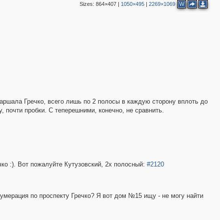
Sizes:
864×407
|
1050×495
|
2269×1069
W
2
3
3
2
2
2
ршала Гречко, всего лишь по 2 полосы в каждую сторону вплоть до
2
, почти пробки. С теперешними, конечно, не сравнить.
2
2
чко :). Вот пожалуйте Кутузовский, 2х полосный:
#2120
нумерация по проспекту Гречко? Я вот дом №15 ищу - не могу найти