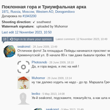
319,780
1,406,258
8,286
27,129
29,243
310
6,082
107
Поклонная гора и Триумфальная арка
1971
,
Russia
,
Moscow
,
Western AO
,
Dorogomilovo
Датировка по
#1943200
Shooting direction:
southwest

Watermark signature:
uploaded by Muhomor
Last edit 12 November 2023, 10:50
18
Sign in to share your opinion
Latest comment: 12 November 2023, 10:49
seakonst
·
28 June 2009, 13:49
Отличное фото! За площадью Победы начинался проспект ма
Кременчугской ул. В начале 80-х там даже бывали пробки. Ну
Photosnob
·
28 June 2009, 18:10
Да, и гора видна, и лес на ней !
Muhomor
·
29 June 2009, 13:14
ну так далеко ходить не надо - до пр. Маршала Гре
leviko
·
5 May 2013, 14:08
l
Ув-й seakonst, подскажите, пожалуйста, а как шла 
seakonst
·
5 May 2013, 15:49