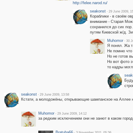
http://felee.narod.ru/
seakonst
·
29 June 2009, 1
Кораблики - в своём ов
внимание - Старая Можа
сохранился до сих пор.
путям Киевской ж/д. Зи
Muhomor
·
30 J
Я понял. Жа т
Не помню что
Но не готов в
Но вот фото э
то кадры могл
seak
Буду
стро
seakonst
·
29 June 2009, 13:58
Кстати, а молодожёны, открывающие шампанское на Аллее но
Muhomor
·
29 June 2009, 14:12
за редким исключением они не занют в каком город
Bratuha66
·
3 November 2011, 05:36