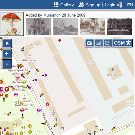
Gallery
Sign up
Login
EN
Added by
Muhomor
, 28 June 2009
OSM
2
6
2
2
10
11
7
3
9
5
3
2
2
2
2
3
3
5
5
6
2
3