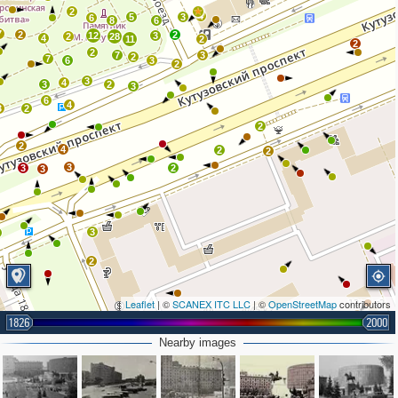
2
4
5
3
6
8
6
7
2
2
12
3
2
28
4
11
2
2
2
7
3
2
7
6
3
2
3
4
3
2
3
6
4
3
2
2
2
4
2
2
3
3
2
3
3
2
Leaflet
| ©
SCANEX ITC LLC
| ©
OpenStreetMap
contributors
1826
2000
2
Nearby images