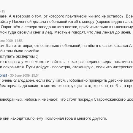
5:15
раге. А я говорил о том, от которого практически ничего не осталось. 
йка у Поклонной делала небольшой изгиб к северу (хорошо видно на стар
 Овраг шёл с северо-запада на юго-восток, приблизительно к нынешнему 
мой туда свозили снег и лёд. Местные говорят, что лёд лежал до июня.
une 2009, 14:53
ам был этот овраг, относительно небольшой, на нём я с санок катался.А
 бы там была помойка.
ыступать экспертом :)
того оврага у меня может и найтись - я как раз недавно видел негативы с
и сохранится. Руки дойдут - посомтрю, отсканирую, если что интересног
onst
·
30 June 2009, 15:54
 очень благодарен, если получится. Любопытно проверить детские вос
йматериалы да какие-то металлоконструкции - это, конечно, не был в п
вобрачных, небось и не знают, что стоят посреди Староможайского шо
е они находятся,почему Поклонная гора и многого другого.