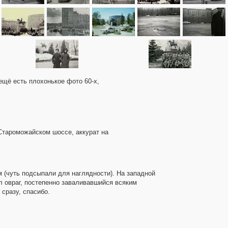
ещё есть плохонькое фото 60-х,
Староможайском шоссе, аккурат на
м (чуть подсыпали для наглядности). На западной
л овраг, постепенно заваливавшийся всяким
 сразу, спасибо.