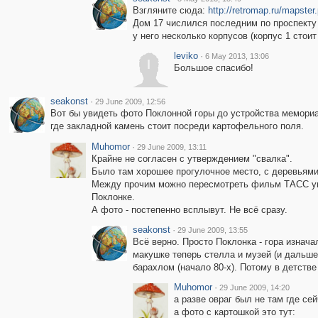
Взгляните сюда:
http://retromap.ru/mapst
Дом 17 числился последним по проспекту 
у него несколько корпусов (корпус 1 стоит
leviko
·
6 May 2013, 13:06
l
Большое спасибо!
seakonst
·
29 June 2009, 12:56
Вот бы увидеть фото Поклонной горы до устройства мемориа
где закладной камень стоит посреди картофельного поля.
Muhomor
·
29 June 2009, 13:11
Крайне не согласен с утверждением "свалка".
Было там хорошее прогулочное место, с деревьям
Между прочим можно пересмотреть фильм ТАСС упо
Поклонке.
А фото - постепенно всплывут. Не всё сразу.
seakonst
·
29 June 2009, 13:55
Всё верно. Просто Поклонка - гора изнач
макушке теперь стелла и музей (и дальше
барахлом (начало 80-х). Потому в детств
Muhomor
·
29 June 2009, 14:20
а разве овраг был не там где се
а фото с картошкой это тут: