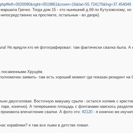
er.php#left=0020090&right=0519861&zoom=16&lat=55.724170&lng=37.454049
маршала Гречко. Тогда дом 15 - это нынешний д.69 по Кутузовскому, но
 непосредственно на проспекте, остальные - во дворе).
ла! Но врядли кто её фотографировал: там фактически свалка была. А 
и посаженными Хрущём.
лномочен заявить- там есть хороший момент где показан резидент на 
ально двухголовая. Восточную макушку срыли - остался холмик с кресто
 парк, конечно). А теперешнюю площадь с фонтанами наискось разделя
е произвела впечатление свалки. А фото это:
#2120
- я конечно же изучил
йчас кораблики? я там все лыжи в детстве ломал.