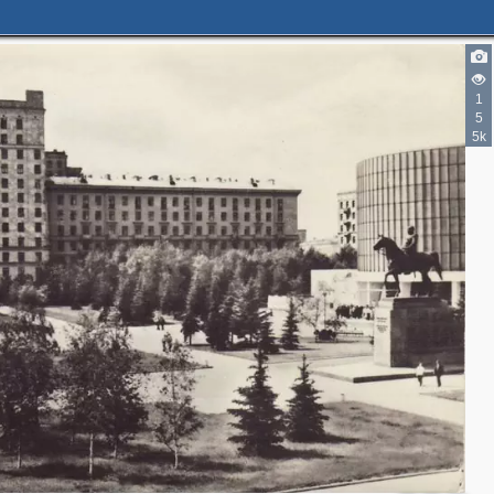
1
5
5k
3