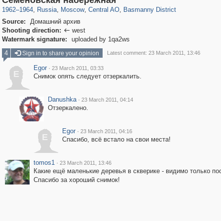
Cеменовская набережная
1962
–
1964
,
Russia
,
Moscow
,
Central AO
,
Basmanny District
Source:
Домашний архив
Shooting direction:
west

Watermark signature:
uploaded by 1qa2ws
4
Sign in to share your opinion
Latest comment: 23 March 2011, 13:46
Egor
·
23 March 2011, 03:33
E
Снимок опять следует отзеркалить.
Danushka
·
23 March 2011, 04:14
Отзеркалено.
Egor
·
23 March 2011, 04:16
E
Спасибо, всё встало на свои места!
tomos1
·
23 March 2011, 13:46
Какие ещё маленькие деревья в скверике - видимо только пос
Спасибо за хороший снимок!