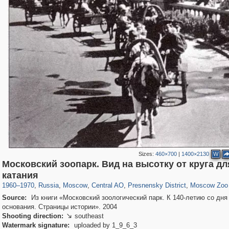
Sizes:
460×700
|
1400×2130
W
Московский зоопарк. Вид на высотку от круга дл
319,780
1,406,258
159,978
8,286
29,243
5,916
13,344
396
762
8
катания
1960
–
1970
,
Russia
,
Moscow
,
Central AO
,
Presnensky District
,
Moscow Zoo
Source:
Из книги «Московский зоологический парк. К 140-летию со дня
основания. Страницы истории». 2004
Shooting direction:
southeast

Watermark signature:
uploaded by 1_9_6_3