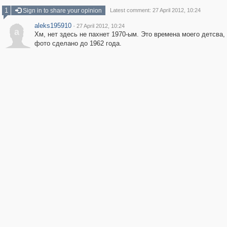
1
Sign in to share your opinion
Latest comment: 27 April 2012, 10:24
aleks195910
·
27 April 2012, 10:24
a
Хм, нет здесь не пахнет 1970-ым. Это времена моего детсва,
фото сделано до 1962 года.