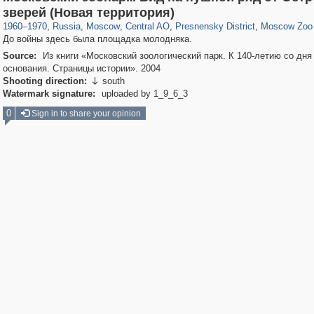
319,716
1,405,939
159,930
8,286
29,243
5,916
13,323
396
762
8
зверей (Новая территория)
1960
–
1970
,
Russia
,
Moscow
,
Central AO
,
Presnensky District
,
Moscow Zoo
До войны здесь была площадка молодняка.
Source:
Из книги «Московский зоологический парк. К 140-летию со дня
основания. Страницы истории». 2004
Shooting direction:
south

Watermark signature:
uploaded by 1_9_6_3
0
Sign in to share your opinion