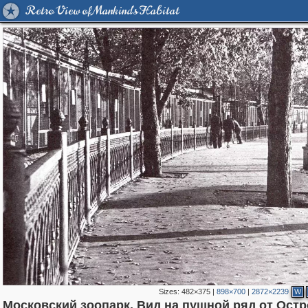
Retro View of Mankind's Habitat
Sizes:
482×375
|
898×700
|
2872×2239
W
Московский зоопарк. Вид на пушной ряд от Ост