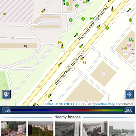
2
8
2
2
2
2
3
2
2
2
Leaflet
| ©
SCANEX ITC LLC
| ©
OpenStreetMap
contributors
1826
2000
Nearby images