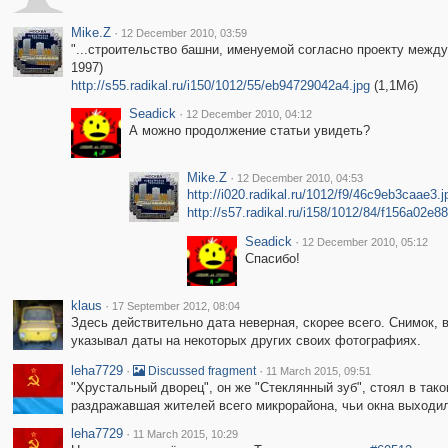
Mike.Z
·
12 December 2010, 03:59
"...строительство башни, именуемой согласно проекту межд
1997)
http://s55.radikal.ru/i150/1012/55/eb94729042a4.jpg
(1,1Мб)
Seadick
·
12 December 2010, 04:12
А можно продолжение статьи увидеть?
Mike.Z
·
12 December 2010, 04:53
http://i020.radikal.ru/1012/f9/46c9eb3caae3.j
http://s57.radikal.ru/i158/1012/84/f156a02e88
Seadick
·
12 December 2010, 05:12
Спасибо!
klaus
·
17 September 2012, 08:04
Здесь действительно дата неверная, скорее всего. Снимок, в
указывал даты на некоторых других своих фотографиях.
leha7729
·
·
Discussed fragment
11 March 2015, 09:51
"Хрустальный дворец", он же "Стеклянный зуб", стоял в тако
раздражавшая жителей всего микрорайона, чьи окна выходил
leha7729
·
11 March 2015, 10:29