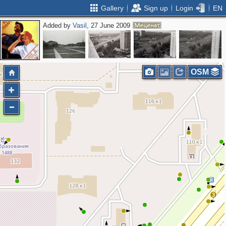
Gallery
Sign up
Login
EN
Added by
Vasil
, 27 June 2009
OSM
3