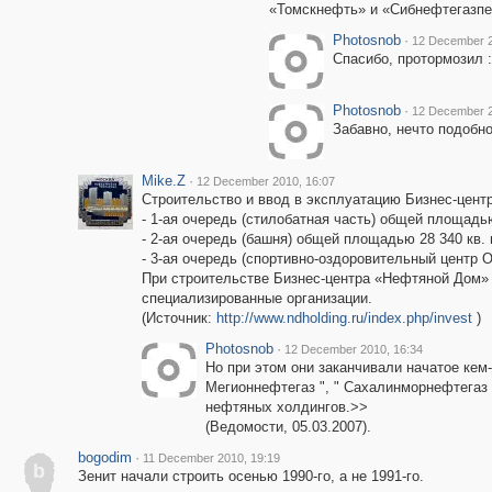
«Томскнефть» и «Сибнефтегазпе
Photosnob
·
12 December 2
Спасибо, протормозил :
Photosnob
·
12 December 2
Забавно, нечто подобн
Mike.Z
·
12 December 2010, 16:07
Строительство и ввод в эксплуатацию Бизнес-цен
- 1-ая очередь (стилобатная часть) общей площадью
- 2-ая очередь (башня) общей площадью 28 340 кв. 
- 3-ая очередь (спортивно-оздоровительный центр 
При строительстве Бизнес-центра «Нефтяной Дом»
специализированные организации.
(Источник:
http://www.ndholding.ru/index.php/invest
)
Photosnob
·
12 December 2010, 16:34
Но при этом они заканчивали начатое кем-
Мегионнефтегаз ", " Сахалинморнефтегаз 
нефтяных холдингов.>>
(Ведомости, 05.03.2007).
bogodim
·
11 December 2010, 19:19
b
Зенит начали строить осенью 1990-го, а не 1991-го.