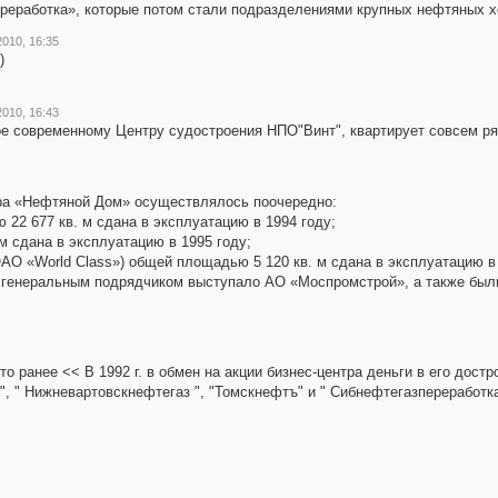
реработка», которые потом стали подразделениями крупных нефтяных х
010, 16:35
)
010, 16:43
ое современному Центру судостроения НПО"Винт", квартирует совсем ря
тра «Нефтяной Дом» осуществлялось поочередно:
 22 677 кв. м сдана в эксплуатацию в 1994 году;
м сдана в эксплуатацию в 1995 году;
ОАО «World Class») общей площадью 5 120 кв. м сдана в эксплуатацию в 
 генеральным подрядчиком выступало АО «Моспромстрой», а также был
то ранее << В 1992 г. в обмен на акции бизнес-центра деньги в его дос
", " Нижневартовскнефтегаз ", "Томскнефтъ" и " Сибнефтегазпереработк