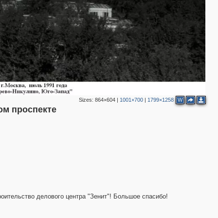
2
Sizes:
864×604
|
1001×700
|
1799×1258
W
ом проспекте
роительство делового центра "Зенит"! Большое спасибо!