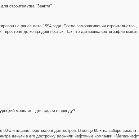
 для строительтва "Зенита"
ирован не ранее лета 1994 года. После замораживания строительства ,
м , простоял до конца девяностых. Так что датировка фотографии может
турецкий монолит - для сдачи в аренду?
 80-x и плавно перетекло в долгострой. В конце 80-x на заборе висела 
с-центра деньги в его достройку вложили нефтяные компании «Мегионне