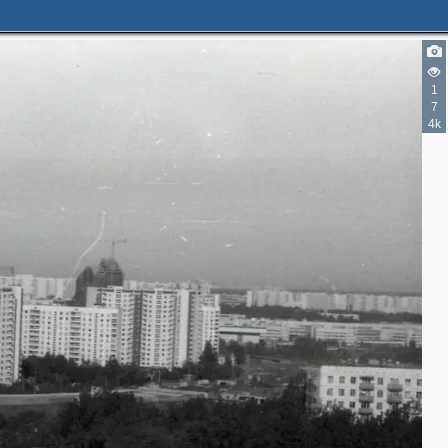
1
7
4k