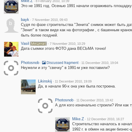
Mike.Z
·
8 February 2010, 10:39
Это не 1991 год. Осенью 1991 начали огораживать площадку
bayk
·
7 November 2010, 09:43
b
Судя по фазе строительства "Зенита" снимок может быть дат
"Зенит" в таком виде как на фотографии , с башенным крано
быть более поздней.
Vasil
·
7 November 2010, 10:29
Дата съемки этого ФОТО дана ВЕСЬМА точно!
Photosnob
·
·
Discussed fragment
11 December 2010, 19:04
Неужели и эту "свечку" в 1991-м уже поставили?
Likinskij
·
11 December 2010, 19:09
Да, в начале 90-х она уже была построена.
Photosnob
·
11 December 2010, 19:42
А для кого изначально строили? Или как 
Mike.Z
·
12 December 2010, 16:27
Строительство началось в начале
1992 г. в обмен на акции бизне