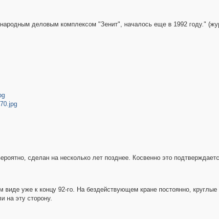
ународным деловым комплексом "Зенит", началось еще в 1992 году." (жу
pg
70.jpg
ероятно, сделан на несколько лет позднее. Косвенно это подтверждается
м виде уже к концу 92-го. На бездействующем кране постоянно, круглые
и на эту сторону.