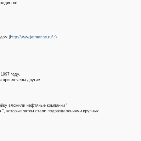
олдингов.
дом (
http://www.jetmarine.ru/
:)
1997 году.
и привлечены другие
тройку вложили нефтяные компании "
а ", которые затем стали подразделениями крупных