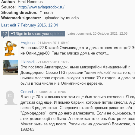
Author:
Emit Remmus
Source:
http://www.aviagorodok.ru/
Shooting direction:
north

Watermark signature:
uploaded by muadip
Last edit 7 February 2016, 12:04
12
Sign in to share your opinion
Latest comment: 20 October 2021, 12:06
Evglena
·
21 March 2011, 09:49
Не поняла?? К какой Олимпиаде эти дома относятся и где? Э
не Олим.дер-80! Там так близко дома не стоят...
Likinskij
·
21 March 2011, 16:12
Это посёлок Авиагородок, ныне микрорайон Авиационный г.
Домодедово. Серию П-3 прозвали "олимпийской" из-за того, ч
начали массово строить аккурат в конце 70-х годов, и дома э
были в том числе и в Олимпийской деревне.
Corund
·
19 June 2013, 16:04
C
В конце 70-х я помню что там еще был только котлован. Я хо
детский сад ещё. И помню бараки, которые потом снесли. А 
всего 3 рядом стоят. С верхних этажей просматривается а/п
"Домодедово", хотя до него далековато. Если не ошибаюсь, т
этих домов ещё не было. А потом как-то очень быстро их воз
Может быть за год всего. Росли как на дрожжах) Возможно, г
1982-83.