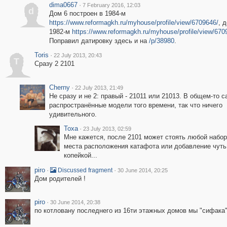
dima0667
·
7 February 2016, 12:03
d
Дом 6 построен в 1984-м
https://www.reformagkh.ru/myhouse/profile/view/6709646/
, д
1982-м
https://www.reformagkh.ru/myhouse/profile/view/670
Поправил датировку здесь и на
/p/38980
.
Toris
·
22 July 2013, 20:43
T
Сразу 2 2101
Cherny
·
22 July 2013, 21:49
Не сразу и не 2: правый - 21011 или 21013. В общем-то 
распространённые модели того времени, так что ничего
удивительного.
Toxa
·
23 July 2013, 02:59
Мне кажется, после 2101 может стоять любой набо
места расположения катафота или добавление чуть 
копейкой...
piro
·
·
Discussed fragment
30 June 2014, 20:25
Дом родителей !
piro
·
30 June 2014, 20:38
по котловану последнего из 16ти этажных домов мы "сифака"