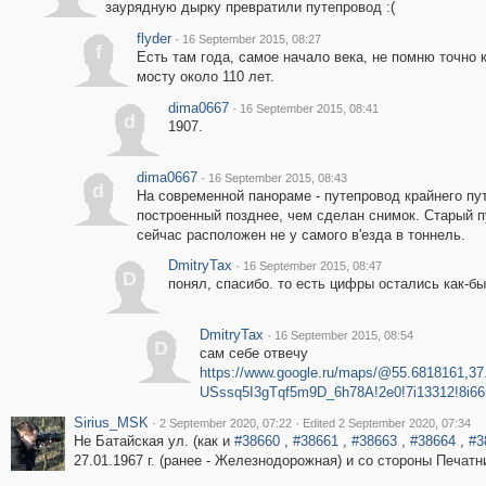
заурядную дырку превратили путепровод :(
flyder
·
16 September 2015, 08:27
f
Есть там года, самое начало века, не помню точно к
мосту около 110 лет.
dima0667
·
16 September 2015, 08:41
d
1907.
dima0667
·
16 September 2015, 08:43
d
На современной панораме - путепровод крайнего пут
построенный позднее, чем сделан снимок. Старый 
сейчас расположен не у самого в'езда в тоннель.
DmitryTax
·
16 September 2015, 08:47
D
понял, спасибо. то есть цифры остались как-бы
DmitryTax
·
16 September 2015, 08:54
D
сам себе отвечу
https://www.google.ru/maps/@55.6818161,37
USssq5I3gTqf5m9D_6h78A!2e0!7i13312!8i66
Sirius_MSK
·
·
2 September 2020, 07:22
Edited 2 September 2020, 07:34
Не Батайская ул. (как и
#38660
,
#38661
,
#38663
,
#38664
,
#3
27.01.1967 г. (ранее - Железнодорожная) и со стороны Печатн