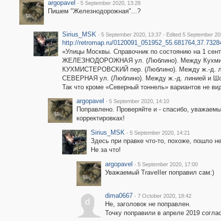
argopavel
·
5 September 2020, 13:28
Пишем "Железнодорожная"...?
Sirius_MSK
·
·
5 September 2020, 13:37
Edited 5 September 20
http://retromap.ru/0120091_051952_55.681764,37.7328
«Улицы Москвы. Справочник по состоянию на 1 сентяб
ЖЕЛЕЗНОДОРОЖНАЯ ул. (Люблино). Между Кухмист
КУХМИСТЕРОВСКИЙ пер. (Люблино). Между ж.-д. л
СЕВЕРНАЯ ул. (Люблино). Между ж.-д. линией и Шо
Так что кроме «Северный тоннель» вариантов не ви
argopavel
·
5 September 2020, 14:10
Поправлено. Проверяйте и - спасибо, уважаем
корректировках!
Sirius_MSK
·
5 September 2020, 14:21
Здесь при правке что-то, похоже, пошло н
Не за что!
argopavel
·
5 September 2020, 17:00
Уважаемый ТrаvеIIеr поправил сам:)
dima0667
·
7 October 2020, 18:42
d
Не, заголовок не поправлен.
Точку поправили в апреле 2019 согла