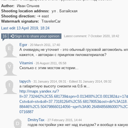
Author:
Иван Ольчев
Shooting location address:
ул . Батайская
Shooting direction:
east

Watermark signature:
TravelerCar
Last edit 13 April 2019, 18:24
16
Sign in to share your opinion
Latest comment: 7 October 2020, 18:42
Egor
·
20 March 2011, 17:40
E
А очевидец не уточнит - это обычный грузовой автомобиль ил
кажется, - автокран с прицепом пиломатериалов?
Vitamini
·
26 August 2011, 05:58
V
Сколько с этим мостом истории...
tapych
·
·
31 January 2014, 09:31
Edited 31 January 2014, 09:32
t
а габаритную высоту снизили на 0,6 м...
http://maps.yandex.ru/?
Il=37.732442%2C55.681739&spn=0.013400%2C0.001382&z=17
Cstv&ol=stv&oll=37.73181264%2C55.68178053&ost=dir%3A118
88446%2C5.504798660114056~spn%3A90.26484856860007%2C
0716887
DmitryTax
·
27 February 2015, 14:44
D
годов постройки уже нет над въездом? и вообще в каку