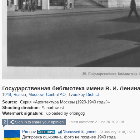
319,861
1,406,837
160,009
8,286
29,243
5,916
53,052
2,283
Государственная библиотека имени В. И. Ленин
1948
,
Russia
,
Moscow
,
Central AO
,
Tverskoy District
Source:
Серия «Архитектура Москвы (1920-1940 годы)»
Shooting direction:
northwest

Watermark signature:
uploaded by oriongdg
2
Sign in to share your opinion
Latest comment: 2 June 2019, 20:28
Pirogov
·
·
Discussed fragment
23 January 2018, 15:07
Датировка ошибочна, фото не позднее 1940 года