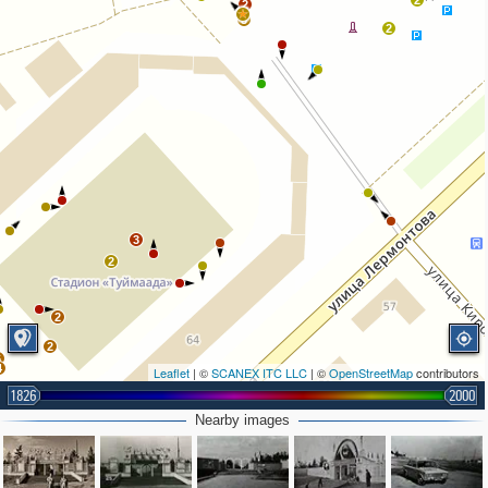
2
2
3
2
3
2
2
2
6
4
Leaflet
| ©
SCANEX ITC LLC
| ©
OpenStreetMap
contributors
1826
2000
Nearby images