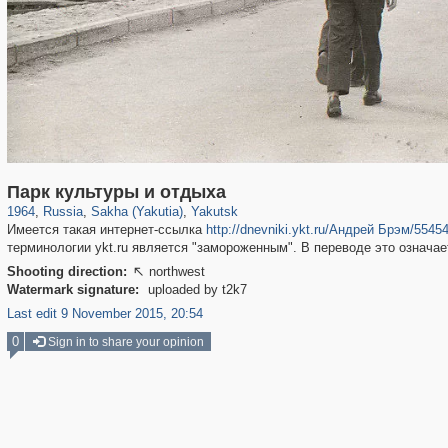
1,406,761
3,006
15
29,243
2,164
14
Парк культуры и отдыха
1964
,
Russia
,
Sakha (Yakutia)
,
Yakutsk
Имеется такая интернет-ссылка
http://dnevniki.ykt.ru/Андрей Брэм/5545
терминологии ykt.ru является "замороженным". В переводе это означае
Shooting direction:
northwest

Watermark signature:
uploaded by t2k7
Last edit 9 November 2015, 20:54
0
Sign in to share your opinion