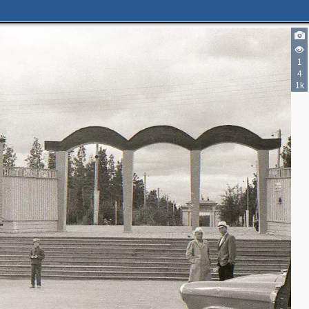
1
4
1k