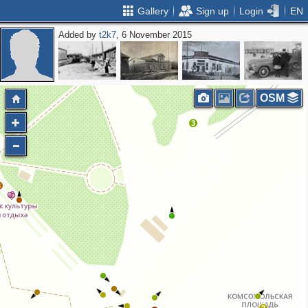
Gallery
Sign up
Login
EN
Added by
t2k7
, 6 November 2015
OSM
3
3