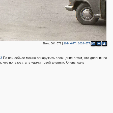
Sizes:
864×571
|
1024×677
|
1024×677
W
43
По ней сейчас можно обнаружить сообщение о том, что дневник по
т, что пользователь удалил свой дневник. Очень жаль.