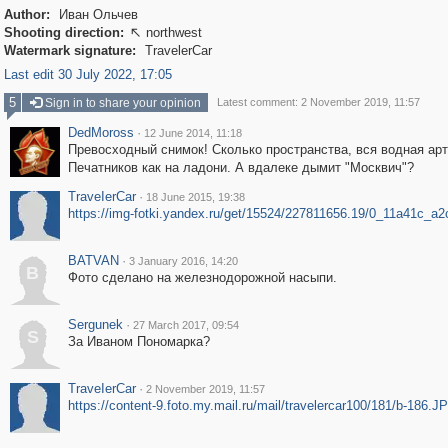
Author:
Иван Ольчев
Shooting direction:
northwest

Watermark signature:
TravelerCar
Last edit 30 July 2022, 17:05
5
Sign in to share your opinion
Latest comment: 2 November 2019, 11:57
DedMoross
·
12 June 2014, 11:18
Превосходный снимок! Сколько пространства, вся водная ар
Печатников как на ладони. А вдалеке дымит "Москвич"?
ТrаvеIеrCar
·
18 June 2015, 19:38
https://img-fotki.yandex.ru/get/15524/227811656.19/0_11a41c_a2
BATVAN
·
3 January 2016, 14:20
B
Фото сделано на железнодорожной насыпи.
Sergunek
·
27 March 2017, 09:54
S
За Иваном Пономарка?
ТrаvеIеrCar
·
2 November 2019, 11:57
https://content-9.foto.my.mail.ru/mail/travelercar100/181/b-186.J