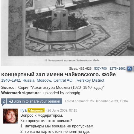
Sizes:
482×628
|
537×700
|
1275×1662
W
319,861
1,406,837
160,009
8,286
29,243
5,916
53,052
2,283
Концертный зал имени Чайковского. Фойе
1940
–
1942
,
Russia
,
Moscow
,
Central AO
,
Tverskoy District
Source:
Серия "Архитектура Москвы (1920- 1940 годы)"
Watermark signature:
uploaded by oriongdg
2
Sign in to share your opinion
Latest comment: 26 December 2023, 12:04
Ilya
·
26 June 2009, 07:15
Вопрос к модератором.
Кто пропустил этот снимок?
1. интерьеры мы вообще не пропускаем.
2. точка на карте стоит непонятно где.