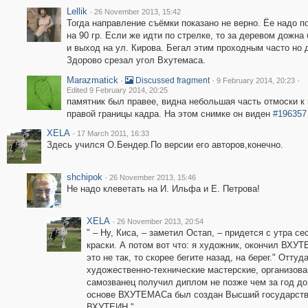
Lellik
·
26 November 2013, 15:42
Тогда направление съёмки показано не верно. Ёе надо п
на 90 гр. Если же идти по стрелке, то за деревом дожна
и выход на ул. Кирова. Бегал этим проходным часто но 
Здорово срезал угол Вхутемаса.
Marazmatick
·
·
·
Discussed fragment
9 February 2014, 20:23
Edited 9 February 2014, 20:25
памятник был правее, видна небольшая часть отмоски к
правой границы кадра. На этом снимке он виден
#196357
XELA
·
17 March 2011, 16:33
Здесь учился О.Бендер.По версии его авторов,конечно.
shchipok
·
26 November 2013, 15:46
Не надо клеветать на И. Ильфа и Е. Петрова!
XELA
·
26 November 2013, 20:54
" – Ну, Киса, – заметил Остап, – придется с утра с
краски. А потом вот что: я художник, окончил ВХУ
это не так, то скорее бегите назад, на берег." О
художественно-технические мастерские, организова
самозванец получил диплом не позже чем за год до
основе ВХУТЕМАСа был создан Высший государстве
ВХУТЕИН."