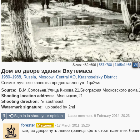
Sizes:
482×606
|
557×700
|
1165×1465
W
319,864
1,406,840
160,012
8,286
29,243
5,916
6,976
302
Дом во дворе здания Вхутемаса
1980
–
1988
,
Russia
,
Moscow
,
Central AO
,
Krasnoselsky District
Снимок лучшего качества предоставлен ув. 1qa2ws
Source:
В.М.Соловьев,Улица Кирова,21,Биография Московского дома,1
Shooting location address:
Мясницкая,21
Shooting direction:
southeast

Watermark signature:
uploaded by 2rel
9
Sign in to share your opinion
Latest comment: 9 February 2014, 20:23
forester
·
17 March 2011, 15:20
там, во дворе чуть левее границы фото стоит памятник Ленин