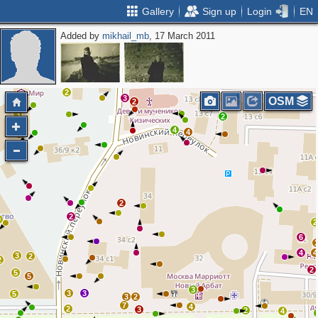
Gallery
Sign up
Login
EN
Added by
mikhail_mb
, 17 March 2011
2
3
2
2
2
4
5
14
2
2
3
OSM
2
3
2
4
4
2
2
9
2
6
4
4
3
2
2
2
5
5
3
3
3
5
3
2
7
4
2
3
2
4