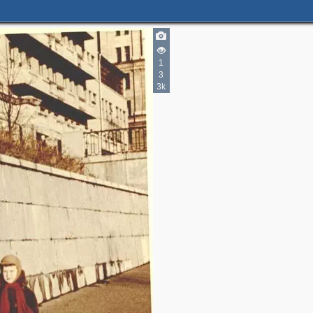
1
3
2
3k
3
2
2
3
4
2
2
9
22
4
22
3
2
5
3
3
6
8
6
8