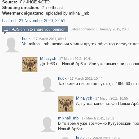
Source:
ЛИЧНОЕ ФОТО
Shooting direction:
northeast

Watermark signature:
uploaded by mikhail_mb
Last edit 21 November 2020, 22:51
11
Sign in to share your opinion
Latest comment: 8 January 2015, 20:05
huck
·
17 March 2011, 09:47
Ув. mikhail_mb, названия улиц и других объектов следует да
Mihalych
·
17 March 2011, 10:41
До 1963 г. - Новый Арбат. Или уже поменяли назван
huck
·
17 March 2011, 10:44
Так если я ничего не путаю, в 1959-60 гг.
Mihalych
·
17 March 2011, 10:55
А, ну да, конечно. Он Новый Арба
mikhail_mb
·
17 March 2011, 12:32
В то время уже возможно Кутузовский про
Новый Арбат
huck
·
17 March 2011, 12:37