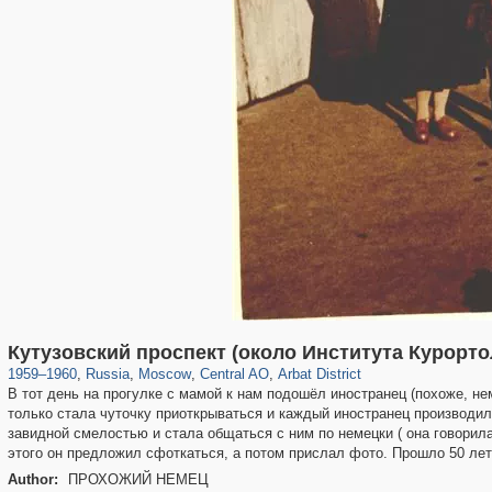
319,780
1,406,258
159,978
8,286
29,243
5,916
13,485
356
Кутузовский проспект (около Института Курорто
1959
–
1960
,
Russia
,
Moscow
,
Central AO
,
Arbat District
В тот день на прогулке с мамой к нам подошёл иностранец (похоже, нем
только стала чуточку приоткрываться и каждый иностранец производи
завидной смелостью и стала общаться с ним по немецки ( она говорила 
этого он предложил сфоткаться, а потом прислал фото. Прошло 50 лет
Author:
ПРОХОЖИЙ НЕМЕЦ