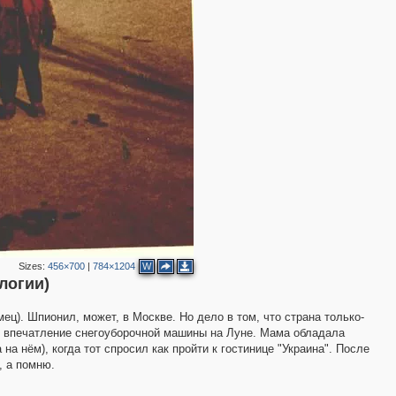
4
2
Sizes:
456×700
|
784×1204
W
логии)
ец). Шпионил, может, в Москве. Но дело в том, что страна только-
л впечатление снегоуборочной машины на Луне. Мама обладала
2
на нём), когда тот спросил как пройти к гостинице "Украина". После
, а помню.