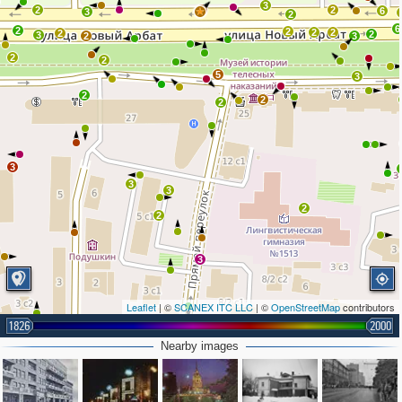
3
2
2
2
6
3
2
6
2
2
2
2
2
2
3
2
3
2
2
5
3
2
2
2
3
3
3
2
2
3
Leaflet
| ©
SCANEX ITC LLC
| ©
OpenStreetMap
contributors
1826
2000
Nearby images
2
2
2