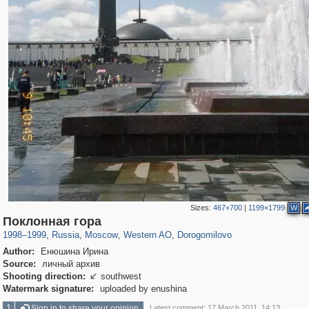
Sizes:
467×700
|
1199×1799
W
319,864
1,406,840
8,286
27,129
29,243
310
6,082
107
Поклонная гора
1998
–
1999
,
Russia
,
Moscow
,
Western AO
,
Dorogomilovo
Author:
Енюшина Ирина
Source:
личный архив
Shooting direction:
southwest

Watermark signature:
uploaded by enushina
1
Sign in to share your opinion
Latest comment: 17 March 2011, 14:13