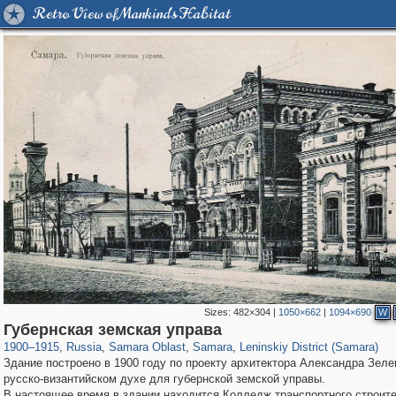
Retro View of Mankind's Habitat
Sizes:
482×304
|
1050×662
|
1094×690
W
1,405,939
9,764
35
29,243
4,842
17
1,860
4
Губернская земская управа
1900
–
1915
,
Russia
,
Samara Oblast
,
Samara
,
Leninskiy District (Samara)
Здание построено в 1900 году по проекту архитектора Александра Зеле
русско-византийском духе для губернской земской управы.
В настоящее время в здании находится Колледж транспортного строите